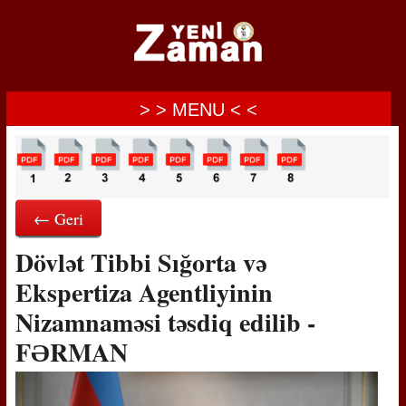
> > MENU < <
← Geri
Dövlət Tibbi Sığorta və
Ekspertiza Agentliyinin
Nizamnaməsi təsdiq edilib -
FƏRMAN