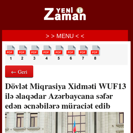
> > MENU < <
← Geri
Dövlət Miqrasiya Xidməti WUF13
ilə əlaqədar Azərbaycana səfər
edən əcnəbilərə müraciət edib