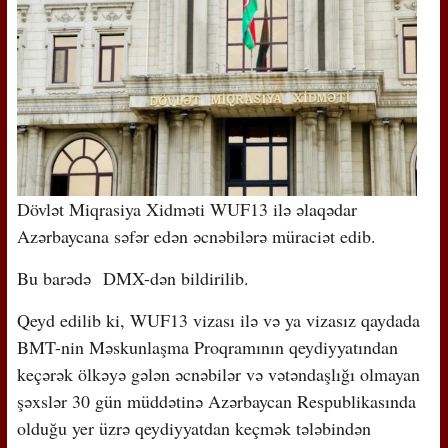
Dövlət Miqrasiya Xidməti WUF13 ilə əlaqədar
Azərbaycana səfər edən əcnəbilərə müraciət edib.
Bu barədə DMX-dən bildirilib.
Qeyd edilib ki, WUF13 vizası ilə və ya vizasız qaydada
BMT-nin Məskunlaşma Proqramının qeydiyyatından
keçərək ölkəyə gələn əcnəbilər və vətəndaşlığı olmayan
şəxslər 30 gün müddətinə Azərbaycan Respublikasında
olduğu yer üzrə qeydiyyatdan keçmək tələbindən