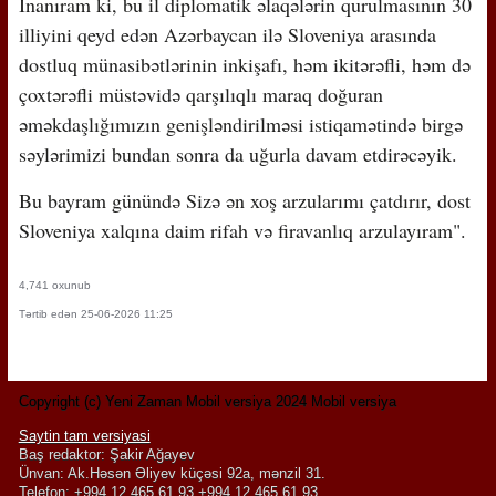
İnanıram ki, bu il diplomatik əlaqələrin qurulmasının 30
illiyini qeyd edən Azərbaycan ilə Sloveniya arasında
dostluq münasibətlərinin inkişafı, həm ikitərəfli, həm də
çoxtərəfli müstəvidə qarşılıqlı maraq doğuran
əməkdaşlığımızın genişləndirilməsi istiqamətində birgə
səylərimizi bundan sonra da uğurla davam etdirəcəyik.
Bu bayram günündə Sizə ən xoş arzularımı çatdırır, dost
Sloveniya xalqına daim rifah və firavanlıq arzulayıram".
4,741 oxunub
Tərtib edən 25-06-2026 11:25
Copyright (c) Yeni Zaman Mobil versiya 2024 Mobil versiya
Saytin tam versiyasi
Baş redaktor: Şakir Ağayev
Ünvan: Ak.Həsən Əliyev küçəsi 92a, mənzil 31.
Telefon: +994 12 465 61 93,+994 12 465 61 93