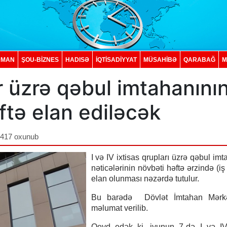
DMAN
ŞOU-BİZNES
HADISƏ
İQTISADIYYAT
MÜSAHİBƏ
QARABAĞ
M
r üzrə qəbul imtahanını
ftə elan ediləcək
,417 oxunub
I və IV ixtisas qrupları üzrə qəbul im
nəticələrinin növbəti həftə ərzində (iş
elan olunması nəzərdə tutulur.
Bu barədə Dövlət İmtahan Mərk
məlumat verilib.
Qeyd edək ki, iyunun 7-də I və IV 