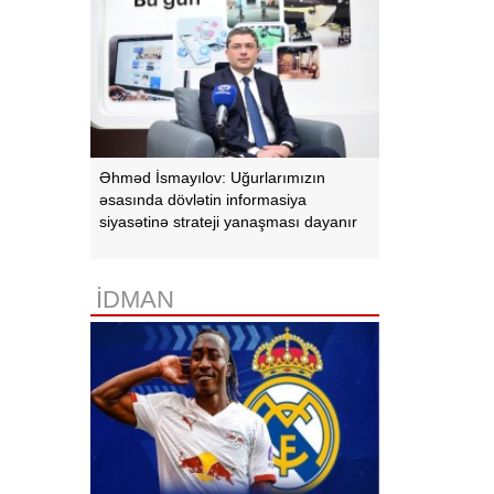
Əhməd İsmayılov: Uğurlarımızın
əsasında dövlətin informasiya
siyasətinə strateji yanaşması dayanır
İDMAN