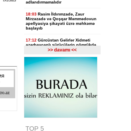
adlandırmamalıdır
18:03
Rasim İldırımzadə, Zaur
Mirzəzadə və Qoşqar Məmmədovun
apellyasiya şikayəti üzrə məhkəmə
başlayıb
17:12
Gürcüstan Gəlirlər Xidməti
azərbaycanlı sürücülərin gömrükdə
saxlanılması məsələsini araşdırır
>> davamı <<
17:06
"Europol" miqrantların qeyri-
qanuni daşınmasında şübhəli
bilinən suriyalıları saxlayıb
17:01
Zərdabda maşın dirəyə
çırpılıb, ölən və xəsarət alanlar var -
FOTO
16:31
Bu il dövlət büdcəsinə 11,5
mlrd. manata yaxın vergi daxil olub
16:04
Tramp zəng etdi - Pentaqonda
təcili iclas təyin olundu
TOP 5