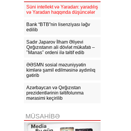
15:53
Ceyhun Bayramov: Rusiya və
Süni intellekt və Yaradan: yaradılış
Ukrayna arasındakı hərbi
və Yaradan haqqında düşüncələr
əməliyyatlar ən qısa zamanda
dayandırılmalıdır
Bank “BTB”nin lisenziyası ləğv
edilib
15:41
İranda “Mossad”la əlaqəli 20-
dən çox şəxsin saxlanıldığı bildirilir
Sadır Japarov İlham Əliyevi
Qırğızıstanın ali dövlət mükafatı –
15:26
Kiyevdə Azərbaycan və
"Manas" ordeni ilə təltif edib
Ukrayna xarici işlər nazirlərinin
görüşü olub
ƏƏSMN sosial məzuniyyətin
kimlərə şamil edilməsinə aydınlıq
15:14
Ceyhun Bayramov Ukraynada
Azərbaycan Xalq Cümhuriyyətinin
gətirib
diplomatik irsinə aid arxiv sənədləri
ilə tanış olub
Azərbaycan və Qırğızıstan
prezidentlərinin təltifolunma
15:02
İbrahim Kalın Suriyanın xarici
mərasimi keçirilib
işlər naziri ilə regional məsələləri
müzakirə edib
MÜSAHİBƏ