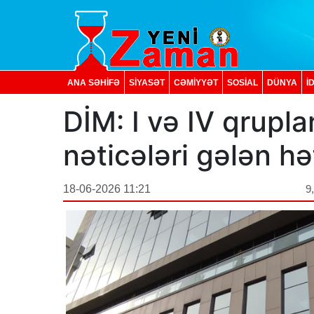
ANA SƏHİFƏ
SİYASƏT
CƏMİYYƏT
SOSIAL
DÜNYA
İ
DİM: I və IV qrupla
nəticələri gələn hə
18-06-2026 11:21
9