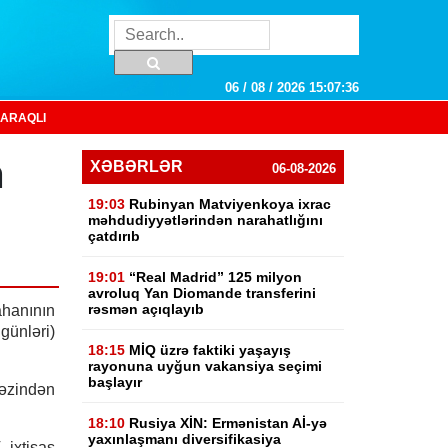
06 / 08 / 2026 15:07:37
ARAQLI
n
XƏBƏRLƏR
06-08-2026
19:03
Rubinyan Matviyenkoya ixrac
məhdudiyyətlərindən narahatlığını
çatdırıb
19:01
“Real Madrid” 125 milyon
avroluq Yan Diomande transferini
rəsmən açıqlayıb
tahanının
 günləri)
18:15
MİQ üzrə faktiki yaşayış
rayonuna uyğun vakansiya seçimi
başlayır
əzindən
18:10
Rusiya XİN: Ermənistan Aİ-yə
yaxınlaşmanı diversifikasiya
ixtisas