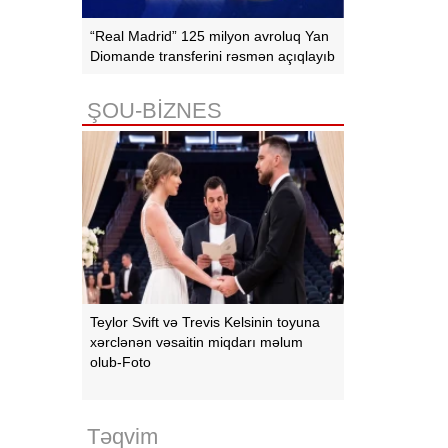
“Real Madrid” 125 milyon avroluq Yan
Diomande transferini rəsmən açıqlayıb
ŞOU-BİZNES
Teylor Svift və Trevis Kelsinin toyuna
xərclənən vəsaitin miqdarı məlum
olub-Foto
Təqvim