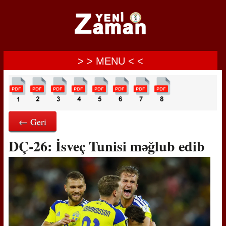
> > MENU < <
← Geri
DÇ-26: İsveç Tunisi məğlub edib