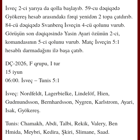
İsveç 2-ci yarıya da qolla başlayıb. 59-cu dəqiqədə
Gyökereş hesab arasındakı fərqi yenidən 2 topa çatdırıb.
84-cü dəqiqədə Svanberq İsveçin 4-cü qolunu vurub.
Görüşün son dəqiqəsində Yasin Ayari özünün 2-ci,
komandasının 5-ci qolunu vurub. Matç İsveçin 5:1
hesablı darmadağını ilə başa çatıb.
DÇ-2026, F qrupu, I tur
15 iyun
06:00. İsveç – Tunis 5:1
İsveç
: Nordfeldt, Lagerbielke, Lindelöf, Hien,
Gudmundsson, Bernhardsson, Nygren, Karlstrom, Ayari,
Isak, Gyökereş.
Tunis
: Chamakh, Abdi, Talbi, Rekik, Valery, Ben
Hmida, Meybri, Kedira, Şkiri, Slimane, Saad.