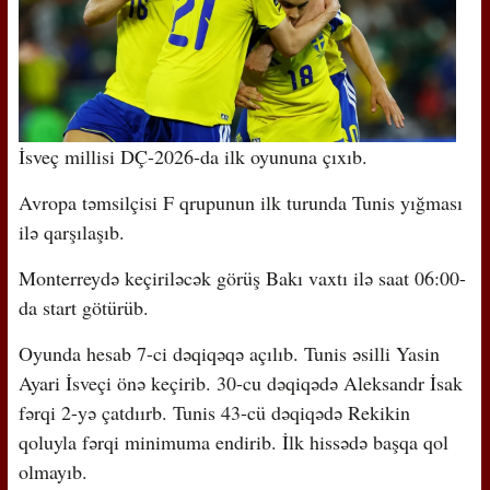
İsveç millisi DÇ-2026-da ilk oyununa çıxıb.
Avropa təmsilçisi F qrupunun ilk turunda Tunis yığması
ilə qarşılaşıb.
Monterreydə keçiriləcək görüş Bakı vaxtı ilə saat 06:00-
da start götürüb.
Oyunda hesab 7-ci dəqiqəqə açılıb. Tunis əsilli Yasin
Ayari İsveçi önə keçirib. 30-cu dəqiqədə Aleksandr İsak
fərqi 2-yə çatdıırb. Tunis 43-cü dəqiqədə Rekikin
qoluyla fərqi minimuma endirib. İlk hissədə başqa qol
olmayıb.