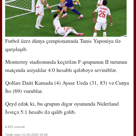
Futbol üzrə dünya çempionatında Tunis Yaponiya ilə
qarşılaşıb.
Monterrey stadionunda keçirilən F qrupunun II turunun
matçında asiyalılar 4:0 hesablı qələbəyə seviniblər.
Qolları Daiti Kamada (4) Ayase Ueda (31, 83) və Cunya
İto (69) vurublar.
Qeyd edək ki, bu qrupun digər oyununda Niderland
İsveçə 5:1 hesabı ilə qalib gəlib.
8,825 oxunub
Tərtib edən 21-06-2026 10:06