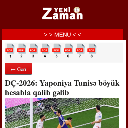
> > MENU < <
← Geri
DÇ-2026: Yaponiya Tunisə böyük
hesabla qalib gəlib