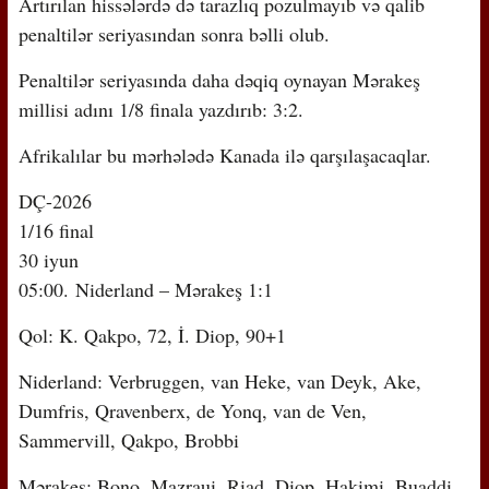
Artırılan hissələrdə də tarazlıq pozulmayıb və qalib
penaltilər seriyasından sonra bəlli olub.
Penaltilər seriyasında daha dəqiq oynayan Mərakeş
millisi adını 1/8 finala yazdırıb: 3:2.
Afrikalılar bu mərhələdə Kanada ilə qarşılaşacaqlar.
DÇ-2026
1/16 final
30 iyun
05:00.
Niderland – Mərakeş 1:1
Qol: K. Qakpo, 72, İ. Diop, 90+1
Niderland
: Verbruggen, van Heke, van Deyk, Ake,
Dumfris, Qravenberx, de Yonq, van de Ven,
Sammervill, Qakpo, Brobbi
Mərakeş
: Bono, Mazraui, Riad, Diop, Hakimi, Buaddi,