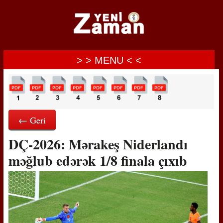
> > MENU < <
← Geri
DÇ-2026: Mərakeş Niderlandı
məğlub edərək 1/8 finala çıxıb