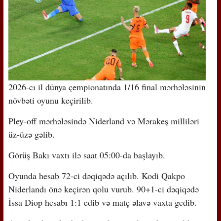
2026-cı il dünya çempionatında 1/16 final mərhələsinin
növbəti oyunu keçirilib.
Pley-off mərhələsində Niderland və Mərakeş milliləri
üz-üzə gəlib.
Görüş Bakı vaxtı ilə saat 05:00-da başlayıb.
Oyunda hesab 72-ci dəqiqədə açılıb. Kodi Qakpo
Niderlandı önə keçirən qolu vurub. 90+1-ci dəqiqədə
İssa Diop hesabı 1:1 edib və matç əlavə vaxta gedib.