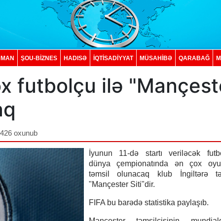
DMAN
ŞOU-BİZNES
HADISƏ
İQTISADIYYAT
MÜSAHİBƏ
QARABAĞ
M
 futbolçu ilə "Mançest
aq
,426 oxunub
İyunun 11-də startı veriləcək futb
dünya çempionatında ən çox oyu
təmsil olunacaq klub İngiltərə təm
"Mançester Siti"dir.
FIFA bu barədə statistika paylaşıb.
Mançester təmsilçisinin mundi