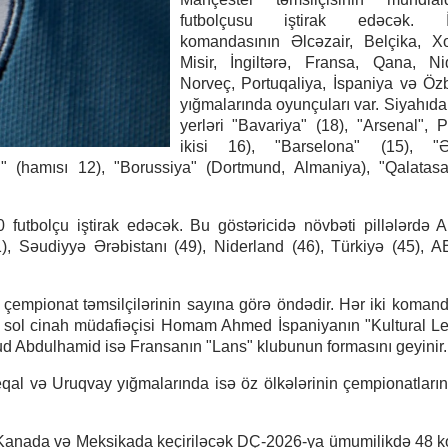
futbolçusu iştirak edəcək. İn
komandasının Əlcəzair, Belçika, Xo
Misir, İngiltərə, Fransa, Qana, Ni
Norveç, Portuqaliya, İspaniya və Öz
yığmalarında oyunçuları var. Siyahıda
yerləri "Bavariya" (18), "Arsenal", 
ikisi 16), "Barselona" (15), "Əl-
ed" (hamısı 12), "Borussiya" (Dortmund, Almaniya), "Qalatas
 futbolçu iştirak edəcək. Bu göstəricidə növbəti pillələrdə 
71), Səudiyyə Ərəbistanı (49), Niderland (46), Türkiyə (45), A
i çempionat təmsilçilərinin sayına görə öndədir. Hər iki koman
nın sol cinah müdafiəçisi Homam Ahmed İspaniyanın "Kultural L
d Abdulhamid isə Fransanın "Lans" klubunun formasını geyinir.
qal və Uruqvay yığmalarında isə öz ölkələrinin çempionatların
, Kanada və Meksikada keçiriləcək DÇ-2026-ya ümumilikdə 48