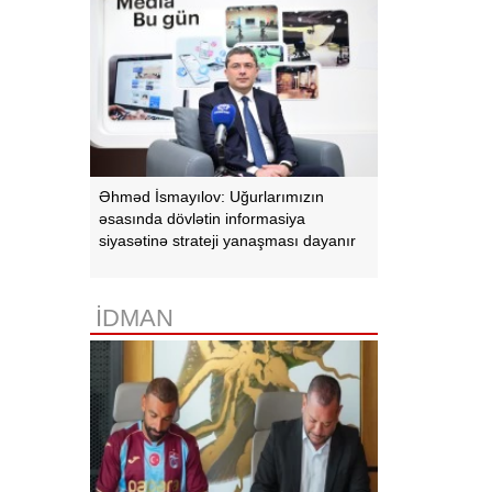
Əhməd İsmayılov: Uğurlarımızın
əsasında dövlətin informasiya
siyasətinə strateji yanaşması dayanır
İDMAN