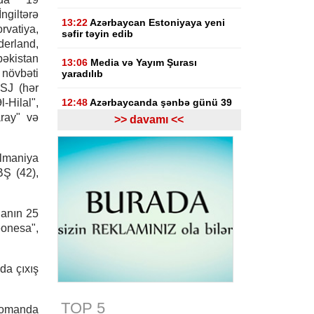
giltərə
13:22
Azərbaycan Estoniyaya yeni
rvatiya,
səfir təyin edib
derland,
bəkistan
13:06
Media və Yayım Şurası
 növbəti
yaradılıb
PSJ (hər
Hilal",
12:48
Azərbaycanda şənbə günü 39
dərəcə isti olacaq
aray" və
>> davamı <<
12:29
ARDNF Perunun “Inkia
Energy” şirkətinə investisiya edib
Almaniya
BŞ (42),
12:09
Bakının mərkəzində binada
yanğın başlayıb, sakinlər təxliyə
edilib
danın 25
eonesa",
11:52
ABŞ rəsmisi: Vaşinqton
sammiti Bakı və İrəvanla əlaqələrin
yenilənməsinə şərait yaradıb
da çıxış
11:36
Tərtərdə ar-arvadın qətli ilə
bağlı bəzi təfərrüatlar məlum olub
TOP 5
 komanda