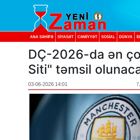
ANA SƏHİFƏ
SİYASƏT
CƏMİYYƏT
SOSIAL
DÜNYA
İ
DÇ-2026-da ən çox
Siti" təmsil olunac
03-06-2026 14:01
7