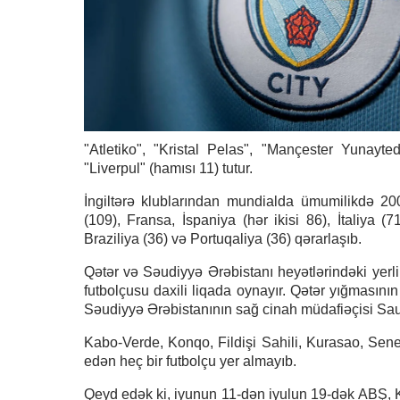
"Atletiko", "Kristal Pelas", "Mançester Yunayt
"Liverpul" (hamısı 11) tutur.
İngiltərə klublarından mundialda ümumilikdə 200
(109), Fransa, İspaniya (hər ikisi 86), İtaliya (
Braziliya (36) və Portuqaliya (36) qərarlaşıb.
Qətər və Səudiyyə Ərəbistanı heyətlərindəki yerl
futbolçusu daxili liqada oynayır. Qətər yığması
Səudiyyə Ərəbistanının sağ cinah müdafiəçisi Sau
Kabo-Verde, Konqo, Fildişi Sahili, Kurasao, Sene
edən heç bir futbolçu yer almayıb.
Qeyd edək ki, iyunun 11-dən iyulun 19-dək ABŞ