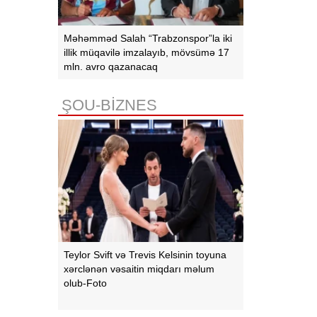
Məhəmməd Salah “Trabzonspor”la iki
illik müqavilə imzalayıb, mövsümə 17
mln. avro qazanacaq
ŞOU-BİZNES
Teylor Svift və Trevis Kelsinin toyuna
xərclənən vəsaitin miqdarı məlum
olub-Foto