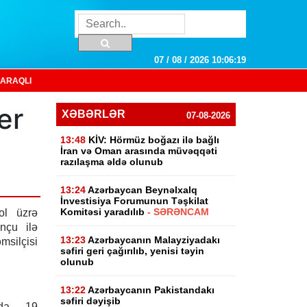
07 / 08 / 2026 10:06:20
ARAQLI
er
XƏBƏRLƏR
07-08-2026
13:48
KİV: Hörmüz boğazı ilə bağlı
İran və Oman arasında müvəqqəti
razılaşma əldə olunub
13:24
Azərbaycan Beynəlxalq
İnvestisiya Forumunun Təşkilat
Komitəsi yaradılıb
- SƏRƏNCAM
ol üzrə
nçu ilə
13:23
Azərbaycanın Malayziyadakı
silçisi
səfiri geri çağırılıb, yenisi təyin
olunub
13:22
Azərbaycanın Pakistandakı
səfiri dəyişib
alda 19