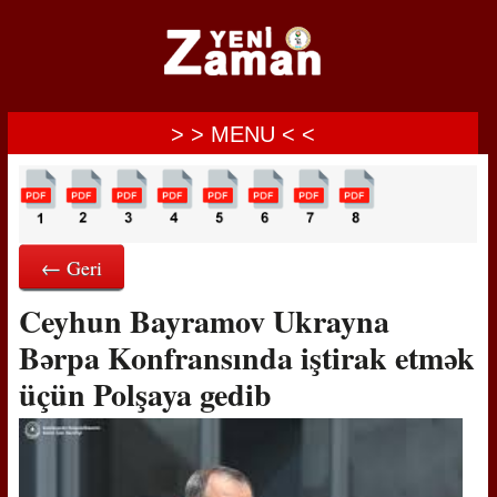
> > MENU < <
← Geri
Ceyhun Bayramov Ukrayna
Bərpa Konfransında iştirak etmək
üçün Polşaya gedib