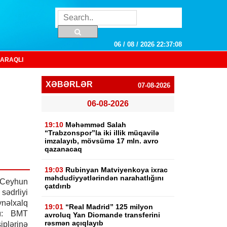
06 / 08 / 2026 22:37:09
ARAQLI
XƏBƏRLƏR
07-08-2026
06-08-2026
19:10
Məhəmməd Salah
“Trabzonspor”la iki illik müqavilə
imzalayıb, mövsümə 17 mln. avro
qazanacaq
19:03
Rubinyan Matviyenkoya ixrac
məhdudiyyətlərindən narahatlığını
 Ceyhun
çatdırıb
sədrliyi
ynəlxalq
19:01
“Real Madrid” 125 milyon
sı: BMT
avroluq Yan Diomande transferini
rəsmən açıqlayıb
plərinə