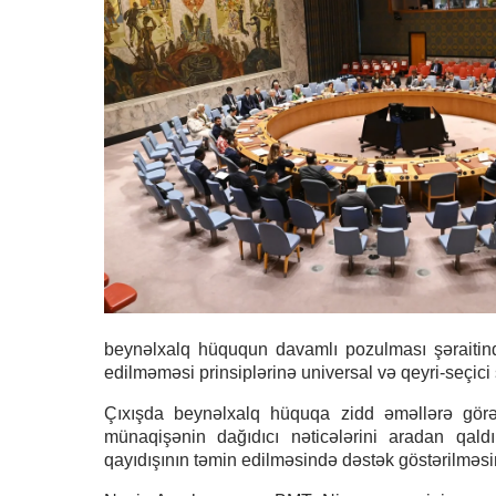
beynəlxalq hüququn davamlı pozulması şəraitində
edilməməsi prinsiplərinə universal və qeyri-seçici 
Çıxışda beynəlxalq hüquqa zidd əməllərə görə h
münaqişənin dağıdıcı nəticələrini aradan qaldı
qayıdışının təmin edilməsində dəstək göstərilməsin