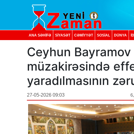
ANA SƏHİFƏ
SİYASƏT
CƏMİYYƏT
SOSIAL
DÜNYA
İ
Ceyhun Bayramov 
müzakirəsində eff
yaradılmasının zəru
27-05-2026 09:03
6