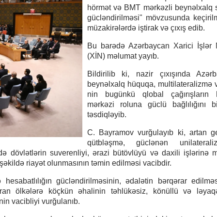
hörmət və BMT mərkəzli beynəlxalq 
gücləndirilməsi" mövzusunda keçiril
müzakirələrdə iştirak və çıxış edib.
Bu barədə Azərbaycan Xarici İşlər N
(XİN) məlumat yayıb.
Bildirilib ki, nazir çıxışında Azər
beynəlxalq hüquqa, multilateralizmə
nin bugünkü qlobal çağırışların h
mərkəzi roluna güclü bağlılığını b
təsdiqləyib.
C. Bayramov vurğulayıb ki, artan g
qütbləşmə, güclənən unilatera
 dövlətlərin suverenliyi, ərazi bütövlüyü və daxili işlərinə 
şəkildə riayət olunmasının təmin edilməsi vacibdir.
esabatlılığın gücləndirilməsinin, ədalətin bərqərar edilmə
ran ölkələrə köçkün əhalinin təhlükəsiz, könüllü və ləyaqə
in vacibliyi vurğulanıb.