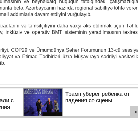
asının və beynəlxalq hüququn tətbiqindəki çatışmazlıqlar
unla belə, Azərbaycanın hazırda regional sabitliyə töhfə verən
əməli addımlarla davam etdiyini vurğulayıb.
raqlarını və təmsilçiliyini daha yaxşı əks etdirmək üçün Təhlü
iv, inklüziv və operativ BMT sisteminin yaradılmasının təxirə
drliyi, COP29 və Ümumdünya Şəhər Forumunun 13-cü sessiya
aliyyət və Etimad Tədbirləri üzrə Müşavirəyə sədrliyi vasitəsil
ib.