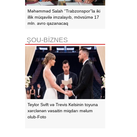
Məhəmməd Salah “Trabzonspor”la iki
illik müqavilə imzalayıb, mövsümə 17
mln. avro qazanacaq
ŞOU-BİZNES
Teylor Svift və Trevis Kelsinin toyuna
xərclənən vəsaitin miqdarı məlum
olub-Foto