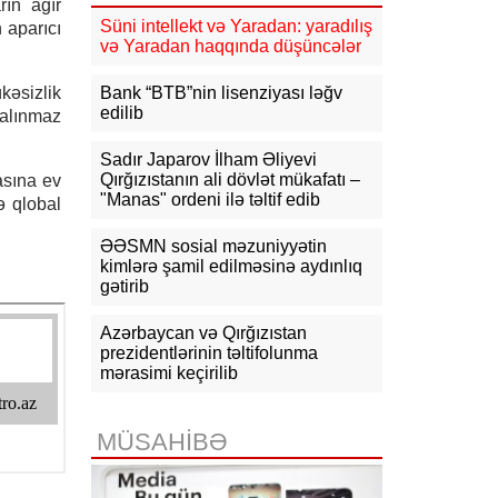
ın ağır
Süni intellekt və Yaradan: yaradılış
 aparıcı
16:31
Bu il dövlət büdcəsinə 11,5
və Yaradan haqqında düşüncələr
mlrd. manata yaxın vergi daxil olub
kəsizlik
Bank “BTB”nin lisenziyası ləğv
16:04
Tramp zəng etdi - Pentaqonda
edilib
salınmaz
təcili iclas təyin olundu
Sadır Japarov İlham Əliyevi
15:53
Ceyhun Bayramov: Rusiya və
Qırğızıstanın ali dövlət mükafatı –
sına ev
Ukrayna arasındakı hərbi
"Manas" ordeni ilə təltif edib
ə qlobal
əməliyyatlar ən qısa zamanda
dayandırılmalıdır
ƏƏSMN sosial məzuniyyətin
kimlərə şamil edilməsinə aydınlıq
15:41
İranda “Mossad”la əlaqəli 20-
gətirib
dən çox şəxsin saxlanıldığı bildirilir
15:26
Azərbaycan və Qırğızıstan
Kiyevdə Azərbaycan və
Ukrayna xarici işlər nazirlərinin
prezidentlərinin təltifolunma
görüşü olub
mərasimi keçirilib
15:14
Ceyhun Bayramov Ukraynada
Azərbaycan Xalq Cümhuriyyətinin
MÜSAHİBƏ
diplomatik irsinə aid arxiv sənədləri
ilə tanış olub