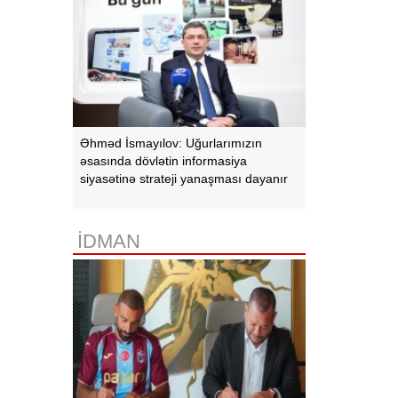
Əhməd İsmayılov: Uğurlarımızın
əsasında dövlətin informasiya
siyasətinə strateji yanaşması dayanır
İDMAN