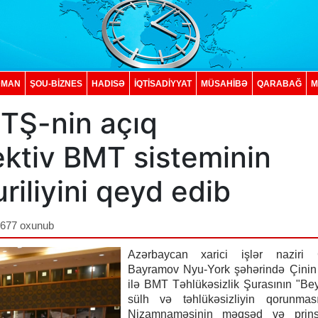
DMAN
ŞOU-BİZNES
HADISƏ
İQTISADIYYAT
MÜSAHİBƏ
QARABAĞ
M
TŞ-nin açıq
ektiv BMT sisteminin
riliyini qeyd edib
,677 oxunub
Azərbaycan xarici işlər naziri
Bayramov Nyu-York şəhərində Çinin 
ilə BMT Təhlükəsizlik Şurasının "Be
sülh və təhlükəsizliyin qorunma
Nizamnaməsinin məqsəd və prinsi