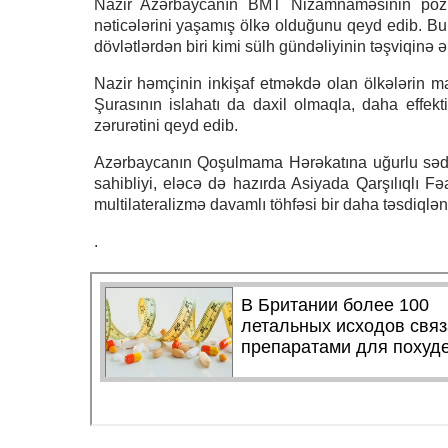
Nazir Azərbaycanın BMT Nizamnaməsinin pozulm
nəticələrini yaşamış ölkə olduğunu qeyd edib. Bun
dövlətlərdən biri kimi sülh gündəliyinin təşviqinə 
Nazir həmçinin inkişaf etməkdə olan ölkələrin ma
Şurasının islahatı da daxil olmaqla, daha effekt
zərurətini qeyd edib.
Azərbaycanın Qoşulmama Hərəkatına uğurlu sə
sahibliyi, eləcə də hazırda Asiyada Qarşılıqlı Fə
multilateralizmə davamlı töhfəsi bir daha təsdiqlən
.