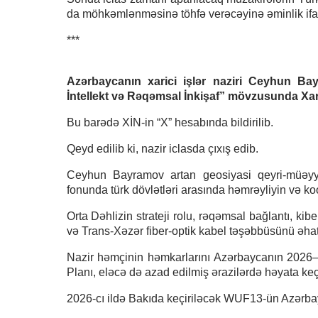
da möhkəmlənməsinə töhfə verəcəyinə əminlik ifa
***
Azərbaycanın xarici işlər naziri Ceyhun Bay
İntellekt və Rəqəmsal İnkişaf” mövzusunda Xarici
Bu barədə XİN-in “X” hesabında bildirilib.
Qeyd edilib ki, nazir iclasda çıxış edib.
Ceyhun Bayramov artan geosiyasi qeyri-müəyyənli
fonunda türk dövlətləri arasında həmrəyliyin və ko
Orta Dəhlizin strateji rolu, rəqəmsal bağlantı, kib
və Trans-Xəzər fiber-optik kabel təşəbbüsünü əhat
Nazir həmçinin həmkarlarını Azərbaycanın 2026–2
Planı, eləcə də azad edilmiş ərazilərdə həyata keç
2026-cı ildə Bakıda keçiriləcək WUF13-ün Azərbayc