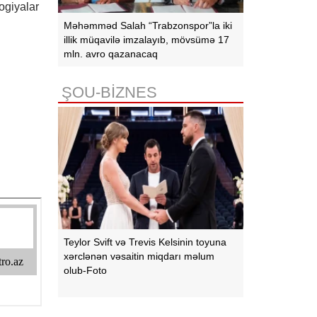
ogiyalar
Məhəmməd Salah “Trabzonspor”la iki
illik müqavilə imzalayıb, mövsümə 17
mln. avro qazanacaq
ŞOU-BİZNES
Teylor Svift və Trevis Kelsinin toyuna
xərclənən vəsaitin miqdarı məlum
olub-Foto