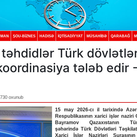
DMAN
ŞOU-BİZNES
HADISƏ
İQTISADIYYAT
MÜSAHİBƏ
QARABAĞ
M
 təhdidlər Türk dövlətlər
oordinasiya tələb edir 
,730 oxunub
15 may 2026-cı il tarixində Azə
Respublikasının xarici işlər nazir
Bayramov Qazaxıstanın Tür
şəhərində Türk Dövlətləri Təşkilat
Xarici İşlər Nazirləri Şurasını