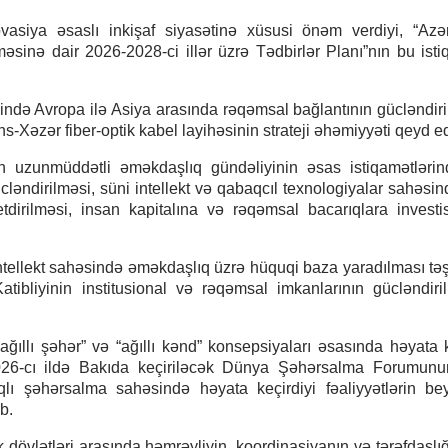
asiya əsaslı inkişaf siyasətinə xüsusi önəm verdiyi, “Az
məsinə dair 2026-2028-ci illər üzrə Tədbirlər Planı”nın bu ist
ində Avropa ilə Asiya arasında rəqəmsal bağlantının gücləndir
s-Xəzər fiber-optik kabel layihəsinin strateji əhəmiyyəti qeyd ed
n uzunmüddətli əməkdaşlıq gündəliyinin əsas istiqamətlərin
ləndirilməsi, süni intellekt və qabaqcıl texnologiyalar sahəsin
tdirilməsi, insan kapitalına və rəqəmsal bacarıqlara investis
intellekt sahəsində əməkdaşlıq üzrə hüquqi baza yaradılması t
 Katibliyinin institusional və rəqəmsal imkanlarının gücləndiri
ğıllı şəhər” və “ağıllı kənd” konsepsiyaları əsasında həyata k
2026-cı ildə Bakıda keçiriləcək Dünya Şəhərsalma Forumunu
lı şəhərsalma sahəsində həyata keçirdiyi fəaliyyətlərin be
b.
dövlətləri arasında həmrəyliyin, koordinasiyanın və tərəfdaşlı