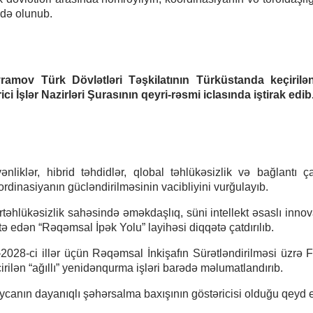
də olunub.
ramov Türk Dövlətləri Təşkilatının Türküstanda keçirilə
 İşlər Nazirləri Şurasının qeyri-rəsmi iclasında iştirak edib
klər, hibrid təhdidlər, qlobal təhlükəsizlik və bağlantı çağ
ordinasiyanın gücləndirilməsinin vacibliyini vurğulayıb.
ertəhlükəsizlik sahəsində əməkdaşlıq, süni intellekt əsaslı innov
ə edən “Rəqəmsal İpək Yolu” layihəsi diqqətə çatdırılıb.
028-ci illər üçün Rəqəmsal İnkişafın Sürətləndirilməsi üzrə F
irilən “ağıllı” yenidənqurma işləri barədə məlumatlandırıb.
anın dayanıqlı şəhərsalma baxışının göstəricisi olduğu qeyd e