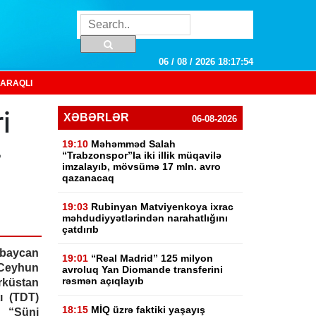
06 / 08 / 2026 18:17:55
ARAQLI
i
XƏBƏRLƏR
06-08-2026
19:10
Məhəmməd Salah
-
“Trabzonspor”la iki illik müqavilə
imzalayıb, mövsümə 17 mln. avro
qazanacaq
19:03
Rubinyan Matviyenkoya ixrac
məhdudiyyətlərindən narahatlığını
çatdırıb
rbaycan
19:01
“Real Madrid” 125 milyon
i Ceyhun
avroluq Yan Diomande transferini
rəsmən açıqlayıb
küstan
ı (TDT)
18:15
MİQ üzrə faktiki yaşayış
n “Süni