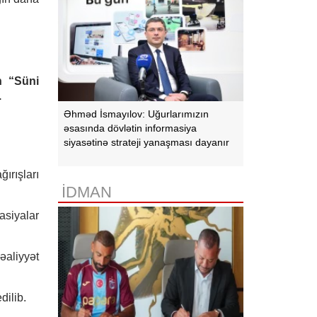
n “Süni
.
Əhməd İsmayılov: Uğurlarımızın
əsasında dövlətin informasiya
siyasətinə strateji yanaşması dayanır
ırışları
İDMAN
asiyalar
əaliyyət
dilib.