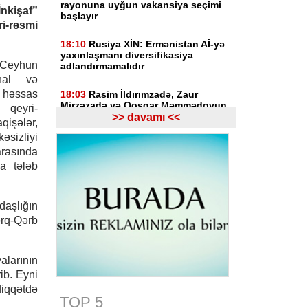
rayonuna uyğun vakansiya seçimi
kişaf”
başlayır
-rəsmi
18:10
Rusiya XİN: Ermənistan Aİ-yə
yaxınlaşmanı diversifikasiya
 Ceyhun
adlandırmamalıdır
nal və
 həssas
18:03
Rasim İldırımzadə, Zaur
Mirzəzadə və Qoşqar Məmmədovun
 qeyri-
apellyasiya şikayəti üzrə məhkəmə
>> davamı <<
işələr,
başlayıb
kəsizliyi
 arasında
17:12
Gürcüstan Gəlirlər Xidməti
a tələb
azərbaycanlı sürücülərin gömrükdə
saxlanılması məsələsini araşdırır
daşlığın
17:06
"Europol" miqrantların qeyri-
qanuni daşınmasında şübhəli
ərq-Qərb
bilinən suriyalıları saxlayıb
17:01
Zərdabda maşın dirəyə
alarının
çırpılıb, ölən və xəsarət alanlar var -
rib. Eyni
FOTO
diqqətdə
TOP 5
16:31
Bu il dövlət büdcəsinə 11,5