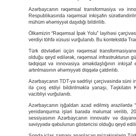
Azərbaycanın rəqəmsal transformasiya və innov
Respublikasında rəqəmsal inkişafın sürətləndiril
mühüm əhəmiyyət daşıdığı bildirilib.
Ölkəmizin “Rəqəmsal İpək Yolu” layihəsi çərçivəs
verdiyi töhfə xüsusi vurğulanıb. Bu kontekstdə Tran
Türk dövlətləri üçün rəqəmsal transformasiyanı
olduğu qeyd edilərək, rəqəmsal infrastrukturun güc
tədqiqat və innovasiya əməkdaşlığının inkişaf e
artırılmasının əhəmiyyəti diqqətə çatdırılıb.
Azərbaycanın TDT-yə sədrliyi çərçivəsində süni 
ilə çıxış etdiyi bildirilməklə yanaşı, Təşkilatın
vacibliyi vurğulanıb.
Azərbaycanın işğaldan azad edilmiş ərazilərdə “a
yenidənqurma işləri barədə məlumat verilib, 
sessiyasının Azərbaycanın innovativ və dayanıq
səviyyədə qəbulunun göstəricisi olduğu qeyd edili
Sonda iclas zamanı aparılacaq müzakirələrin Türk 