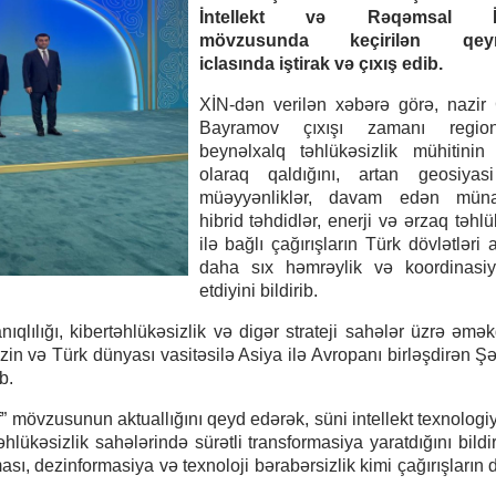
İntellekt və Rəqəmsal İn
mövzusunda keçirilən qeyri
iclasında iştirak və çıxış edib.
XİN-dən verilən xəbərə görə, nazir
Bayramov çıxışı zamanı regio
beynəlxalq təhlükəsizlik mühitinin
olaraq qaldığını, artan geosiyasi
müəyyənliklər, davam edən münaq
hibrid təhdidlər, enerji və ərzaq təhlü
ilə bağlı çağırışların Türk dövlətləri
daha sıx həmrəylik və koordinasiy
etdiyini bildirib.
ıqlılığı, kibertəhlükəsizlik və digər strateji sahələr üzrə əmək
izin və Türk dünyası vasitəsilə Asiya ilə Avropanı birləşdirən Ş
b.
f” mövzusunun aktuallığını qeyd edərək, süni intellekt texnologiy
 təhlükəsizlik sahələrində sürətli transformasiya yaratdığını bildi
ı, dezinformasiya və texnoloji bərabərsizlik kimi çağırışların 