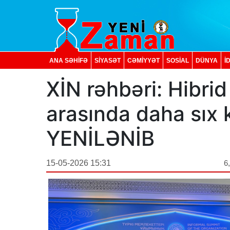
ANA SƏHİFƏ
SİYASƏT
CƏMİYYƏT
SOSIAL
DÜNYA
İ
XİN rəhbəri: Hibrid
arasında daha sıx k
YENİLƏNİB
15-05-2026 15:31
6