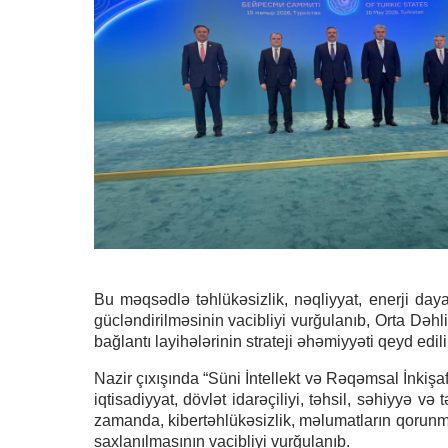
Bu məqsədlə təhlükəsizlik, nəqliyyat, enerji dayan
gücləndirilməsinin vacibliyi vurğulanıb, Orta Dəhl
bağlantı layihələrinin strateji əhəmiyyəti qeyd edili
Nazir çıxışında “Süni İntellekt və Rəqəmsal İnkişa
iqtisadiyyat, dövlət idarəçiliyi, təhsil, səhiyyə və
zamanda, kibertəhlükəsizlik, məlumatların qorunmas
saxlanılmasının vacibliyi vurğulanıb.