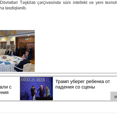
vlətləri Təşkilatı çərçivəsində süni intellekt və yeni texnol
ha təsdiqlənib.