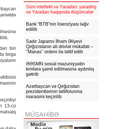
mlrd. manata yaxın vergi daxil olub
Süni intellekt və Yaradan: yaradılış
ərbaycan
və Yaradan haqqında düşüncələr
iqamətdə
16:04
Tramp zəng etdi - Pentaqonda
təcili iclas təyin olundu
Bank “BTB”nin lisenziyası ləğv
edilib
ilməsinə
15:53
Ceyhun Bayramov: Rusiya və
Ukrayna arasındakı hərbi
ilib.
əməliyyatlar ən qısa zamanda
Sadır Japarov İlham Əliyevi
dayandırılmalıdır
Qırğızıstanın ali dövlət mükafatı –
dən biri
"Manas" ordeni ilə təltif edib
də birgə
15:41
İranda “Mossad”la əlaqəli 20-
iyaların
dən çox şəxsin saxlanıldığı bildirilir
ƏƏSMN sosial məzuniyyətin
kimlərə şamil edilməsinə aydınlıq
15:26
gətirib
Kiyevdə Azərbaycan və
əşəbbüsü
Ukrayna xarici işlər nazirlərinin
lməsinin
görüşü olub
Azərbaycan və Qırğızıstan
prezidentlərinin təltifolunma
15:14
Ceyhun Bayramov Ukraynada
mərasimi keçirilib
eçirdiyi
Azərbaycan Xalq Cümhuriyyətinin
diplomatik irsinə aid arxiv sənədləri
n 13-cü
ilə tanış olub
ynəlxalq
MÜSAHİBƏ
ğın daha