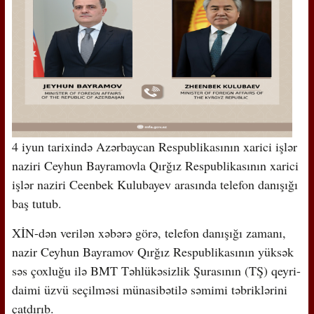
4 iyun tarixində Azərbaycan Respublikasının xarici işlər
naziri Ceyhun Bayramovla Qırğız Respublikasının xarici
işlər naziri Ceenbek Kulubayev arasında telefon danışığı
baş tutub.
XİN-dən verilən xəbərə görə, telefon danışığı zamanı,
nazir Ceyhun Bayramov Qırğız Respublikasının yüksək
səs çoxluğu ilə BMT Təhlükəsizlik Şurasının (TŞ) qeyri-
daimi üzvü seçilməsi münasibətilə səmimi təbriklərini
çatdırıb.