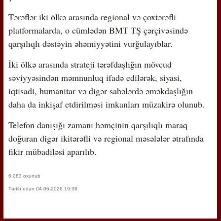
Tərəflər iki ölkə arasında regional və çoxtərəfli
platformalarda, o cümlədən BMT TŞ çərçivəsində
qarşılıqlı dəstəyin əhəmiyyətini vurğulayıblar.
İki ölkə arasında strateji tərəfdaşlığın mövcud
səviyyəsindən məmnunluq ifadə edilərək, siyasi,
iqtisadi, humanitar və digər sahələrdə əməkdaşlığın
daha da inkişaf etdirilməsi imkanları müzakirə olunub.
Telefon danışığı zamanı həmçinin qarşılıqlı maraq
doğuran digər ikitərəfli və regional məsələlər ətrafında
fikir mübadiləsi aparılıb.
6,083 oxunub
Tərtib edən 04-06-2026 19:38