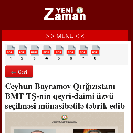
> > MENU < <
← Geri
Ceyhun Bayramov Qırğızıstanı
BMT TŞ-nin qeyri-daimi üzvü
seçilməsi münasibətilə təbrik edib