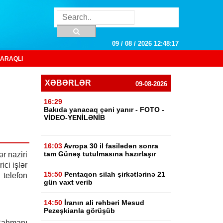
09 / 08 / 2026 12:48:18
ARAQLI
XƏBƏRLƏR
09-08-2026
16:29
Bakıda yanacaq çəni yanır - FOTO -
VİDEO-YENİLƏNİB
16:03
Avropa 30 il fasilədən sonra
tam Günəş tutulmasına hazırlaşır
r naziri
ci işlər
15:50
Pentaqon silah şirkətlərinə 21
telefon
gün vaxt verib
14:50
İranın ali rəhbəri Məsud
Pezeşkianla görüşüb
Rəhmanı