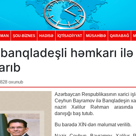
DMAN
ŞOU-BİZNES
HADISƏ
İQTISADIYYAT
MÜSAHİBƏ
QARABAĞ
M
anqladeşli həmkarı ilə
parıb
,828 oxunub
Azərbaycan Respublikasının xarici işlə
Ceyhun Bayramov ilə Banqladeşin xari
naziri Xəlilur Rəhman arasında 
danışığı baş tutub.
Bu barədə XİN-dən məlumat verilib.
Nazir Ceyhun Bayramov Xəlilur 