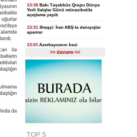
13:36
Bakı Təşəbbüs Qrupu Dünya
iyasının
Yerli Xalqlar Günü münasibətilə
sibətilə
açıqlama yayıb
 uğurlar
zifəyə
13:31
Əraqçi: İran ABŞ-la danışıqlar
q aləmdə
aparmır
lanıb.
13:01
Azərbaycanın bəzi
can ilə
rayonlarında leysan yağacaq,
>> davamı <<
şimşək çaxacaq, dolu düşəcək
bətlərin
tivləri
12:20
Ankara Bakı və İrəvan
daşlığın
arasında sülh səylərini dəstəkləyir
12:10
Prezident İlham Əliyev
oşulmama
sinqapurlu həmkarını təbrik edib
daşlığın
12:03
Azərbaycan XİN Sinqapuru
Müstəqillik Günü münasibətilə
fında da
təbrik edib
11:30
UEFA İnfantino ilə bağlı
araşdırmaya hazırlaşır
TOP 5