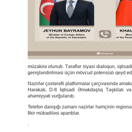
müzakirə olunub. Tərəflər siyasi dialoqun, iqtisad
genişləndirilməsi üçün mövcud potensialı qeyd edi
Nazirlər çoxtərəfli platformalar çərçivəsində əmə
Hərəkatı, D-8 İqtisadi Əməkdaşlıq Təşkilatı və
əhəmiyyəti vurğulanıb.
Telefon danışığı zamanı nazirlər həmçinin regiona
fikir mübadiləsi aparıblar.
.