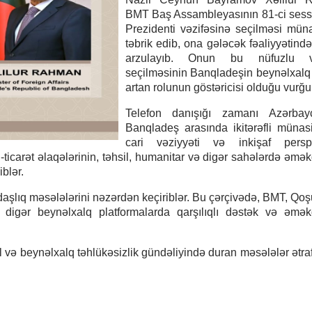
BMT Baş Assambleyasının 81-ci sess
Prezidenti vəzifəsinə seçilməsi müna
təbrik edib, ona gələcək fəaliyyətində
arzulayıb. Onun bu nüfuzlu və
seçilməsinin Banqladeşin beynəlxal
artan rolunun göstəricisi olduğu vurğu
Telefon danışığı zamanı Azərbay
Banqladeş arasında ikitərəfli münasi
cari vəziyyəti və inkişaf perspek
i-ticarət əlaqələrinin, təhsil, humanitar və digər sahələrdə əmək
blər.
kdaşlıq məsələlərini nəzərdən keçiriblər. Bu çərçivədə, BMT, Q
 digər beynəlxalq platformalarda qarşılıqlı dəstək və əmək
l və beynəlxalq təhlükəsizlik gündəliyində duran məsələlər ətra