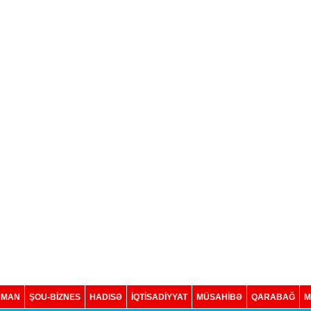
DMAN
ŞOU-BİZNES
HADISƏ
İQTISADIYYAT
MÜSAHİBƏ
QARABAĞ
M