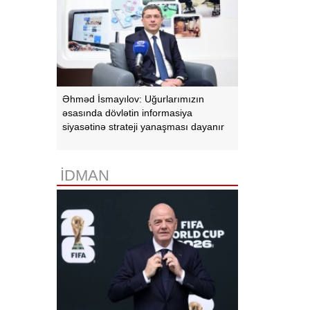
Əhməd İsmayılov: Uğurlarımızın
əsasında dövlətin informasiya
siyasətinə strateji yanaşması dayanır
İDMAN