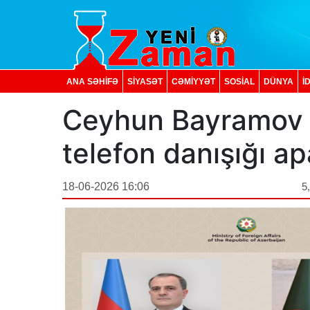
ANA SƏHİFƏ
SİYASƏT
CƏMİYYƏT
SOSIAL
DÜNYA
İ
Ceyhun Bayramov b
telefon danışığı a
18-06-2026 16:06
5