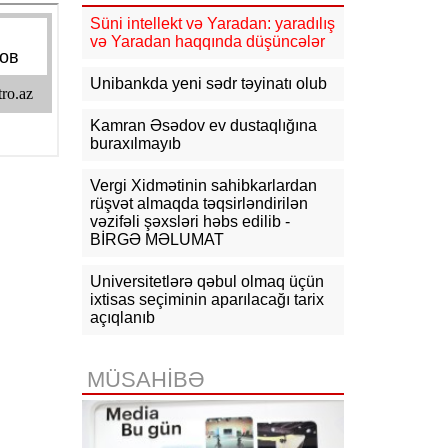
11:03
"Inter Mayami" Neymarı
Süni intellekt və Yaradan: yaradılış
heyətinə qatmaq istəyir
və Yaradan haqqında düşüncələr
10:56
Netanyahu Qəzzanın HƏMAS-
Unibankda yeni sədr təyinatı olub
ın nəzarətində olmayan hissəsində
yenidənqurma işlərini təsdiqləyib
Kamran Əsədov ev dustaqlığına
buraxılmayıb
10:50
ABŞ və Hindistan əməkdaşlığı
yenidən müzakirə edilib
Vergi Xidmətinin sahibkarlardan
10:32
KİV: Günəş tutulması
rüşvət almaqda təqsirləndirilən
Avropada elektrik enerjisi
vəzifəli şəxsləri həbs edilib -
çatışmazlığını dərinləşdirə bilər
BİRGƏ MƏLUMAT
Universitetlərə qəbul olmaq üçün
ixtisas seçiminin aparılacağı tarix
açıqlanıb
MÜSAHİBƏ