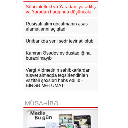
Süni intellekt və Yaradan: yaradılış
10:26
Ermənistanın Baş naziri: Yaxın
və Yaradan haqqında düşüncələr
vaxtlarda TRIPP layihəsinin praktiki
icrasına başlayacağıq
Rusiyalı alim qocalmanın əsas
əlamətlərini açıqladı
10:15
Paşinyan: Ermənistanla
Azərbaycan arasında münaqişə
səhifəsi bağlanıb, sülh bərqərar
Unibankda yeni sədr təyinatı olub
olub
Kamran Əsədov ev dustaqlığına
09:58
Paşinyan: Ermənistan ötən il
buraxılmayıb
avqustun 8-nə qədər dalanda idi
Vergi Xidmətinin sahibkarlardan
09:34
ABŞ-da faydalı qazıntıların
rüşvət almaqda təqsirləndirilən
hasilatına 3 milyard dollar
vəzifəli şəxsləri həbs edilib -
investisiya qoyulacaq
BİRGƏ MƏLUMAT
09:14
NYT: ABŞ Kubanın rəhbəri
vəzifəsinə namizəd axtarır
MÜSAHİBƏ