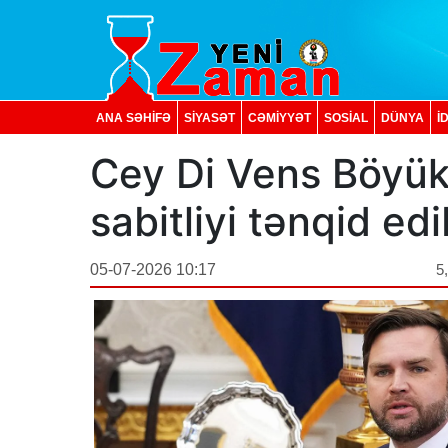
ANA SƏHİFƏ
SİYASƏT
CƏMİYYƏT
SOSIAL
DÜNYA
İ
Cey Di Vens Böyük 
sabitliyi tənqid edi
05-07-2026 10:17
5