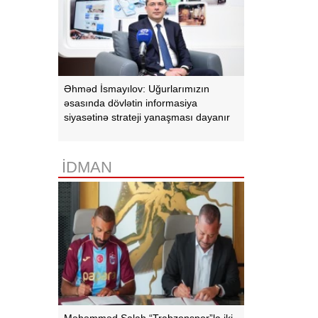
Əhməd İsmayılov: Uğurlarımızın
əsasında dövlətin informasiya
siyasətinə strateji yanaşması dayanır
İDMAN
Məhəmməd Salah “Trabzonspor”la iki