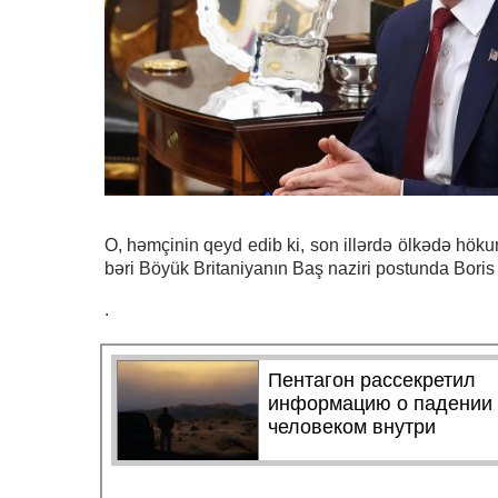
O, həmçinin qeyd edib ki, son illərdə ölkədə hökum
bəri Böyük Britaniyanın Baş naziri postunda Boris
.