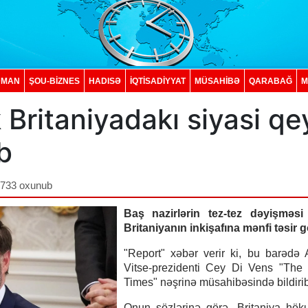
DMAN
ŞOU-BİZNES
HADISƏ
İQTISADIYYAT
MÜSAHİBƏ
QARABAĞ
M
Britaniyadakı siyasi qey
b
,733 oxunub
Baş nazirlərin tez-tez dəyişməs
Britaniyanın inkişafına mənfi təsir g
"Report" xəbər verir ki, bu barədə
Vitse-prezidenti Cey Di Vens "The
Times" nəşrinə müsahibəsində bildirib
Onun sözlərinə görə, Britaniya hök