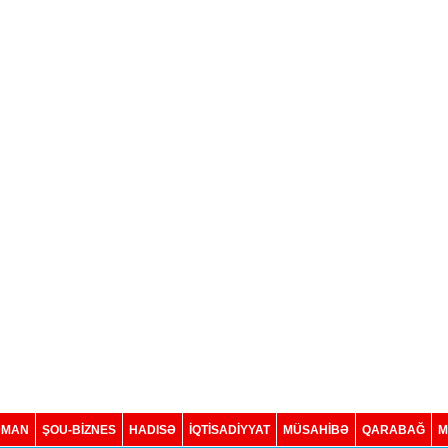
DMAN
ŞOU-BİZNES
HADISƏ
İQTISADIYYAT
MÜSAHİBƏ
QARABAĞ
M