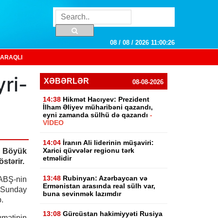
08 / 08 / 2026 11:00:27
ARAQLI
ri-
XƏBƏRLƏR
08-08-2026
14:38
Hikmət Hacıyev: Prezident
İlham Əliyev müharibəni qazandı,
eyni zamanda sülhü də qazandı
-
VİDEO
14:04
İranın Ali liderinin müşaviri:
Xarici qüvvələr regionu tərk
i Böyük
etməlidir
östərir.
13:48
Rubinyan: Azərbaycan və
 ABŞ-nin
Ermənistan arasında real sülh var,
 Sunday
buna sevinmək lazımdır
.
13:08
Gürcüstan hakimiyyəti Rusiya
umətinin