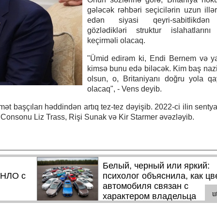
gələcək rəhbəri seçicilərin uzun ill
edən siyasi qeyri-sabitlikdən
gözlədikləri struktur islahatların
keçirməli olacaq.
"Ümid edirəm ki, Endi Bernem və y
kimsə bunu edə biləcək. Kim baş nazi
olsun, o, Britaniyanı doğru yola qa
olacaq", - Vens deyib.
ət başçıları həddindən artıq tez-tez dəyişib. 2022-ci ilin senty
 Consonu Liz Trass, Rişi Sunak və Kir Starmer əvəzləyib.