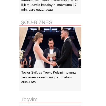
illik müqavilə imzalayıb, mövsümə 17
mln. avro qazanacaq
ŞOU-BİZNES
Teylor Svift və Trevis Kelsinin toyuna
xərclənən vəsaitin miqdarı məlum
olub-Foto
Təqvim