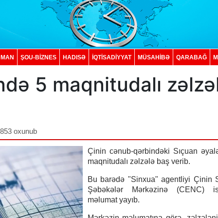
DMAN
ŞOU-BİZNES
HADISƏ
İQTISADIYYAT
MÜSAHİBƏ
QARABAĞ
M
də 5 maqnitudalı zəlzə
,853 oxunub
Çinin cənub-qərbindəki Sıçuan əyal
maqnitudalı zəlzələ baş verib.
Bu barədə "Sinxua" agentliyi Çinin
Şəbəkələr Mərkəzinə (CENC) is
məlumat yayıb.
Mərkəzin məlumatına görə, zəlzələn