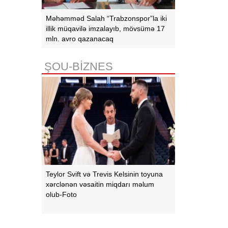
Məhəmməd Salah “Trabzonspor”la iki
illik müqavilə imzalayıb, mövsümə 17
mln. avro qazanacaq
ŞOU-BİZNES
Teylor Svift və Trevis Kelsinin toyuna
xərclənən vəsaitin miqdarı məlum
olub-Foto