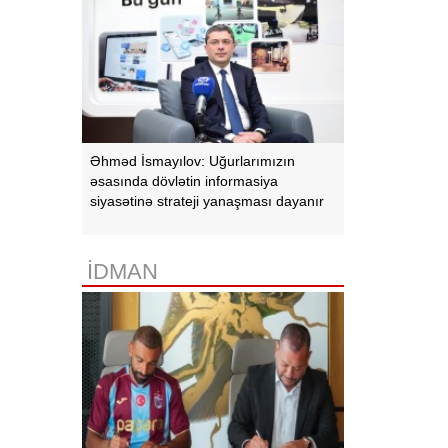
Əhməd İsmayılov: Uğurlarımızın
əsasında dövlətin informasiya
siyasətinə strateji yanaşması dayanır
İDMAN