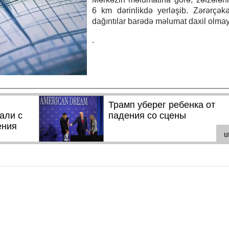
6 km dərinlikdə yerləşib. Zərərçək
dağıntılar barədə məlumat daxil olmay
.