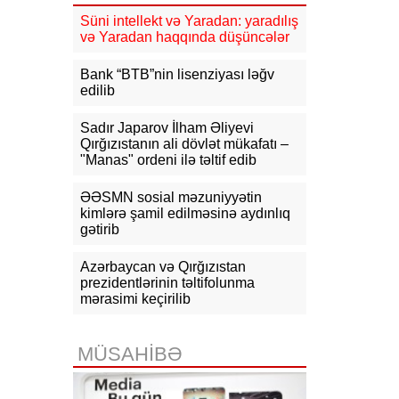
Süni intellekt və Yaradan: yaradılış
16:31
Bu il dövlət büdcəsinə 11,5
və Yaradan haqqında düşüncələr
mlrd. manata yaxın vergi daxil olub
Bank “BTB”nin lisenziyası ləğv
16:04
Tramp zəng etdi - Pentaqonda
edilib
təcili iclas təyin olundu
Sadır Japarov İlham Əliyevi
15:53
Ceyhun Bayramov: Rusiya və
Qırğızıstanın ali dövlət mükafatı –
Ukrayna arasındakı hərbi
"Manas" ordeni ilə təltif edib
əməliyyatlar ən qısa zamanda
dayandırılmalıdır
ƏƏSMN sosial məzuniyyətin
kimlərə şamil edilməsinə aydınlıq
15:41
İranda “Mossad”la əlaqəli 20-
gətirib
dən çox şəxsin saxlanıldığı bildirilir
15:26
Azərbaycan və Qırğızıstan
Kiyevdə Azərbaycan və
Ukrayna xarici işlər nazirlərinin
prezidentlərinin təltifolunma
görüşü olub
mərasimi keçirilib
15:14
Ceyhun Bayramov Ukraynada
Azərbaycan Xalq Cümhuriyyətinin
MÜSAHİBƏ
diplomatik irsinə aid arxiv sənədləri
ilə tanış olub