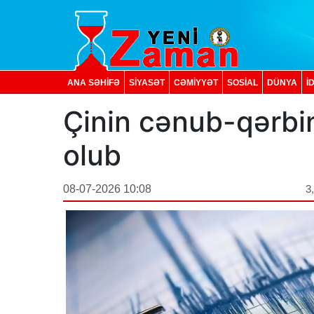
ANA SƏHİFƏ
SİYASƏT
CƏMİYYƏT
SOSIAL
DÜNYA
İ
Çinin cənub-qərbin
olub
08-07-2026 10:08
3