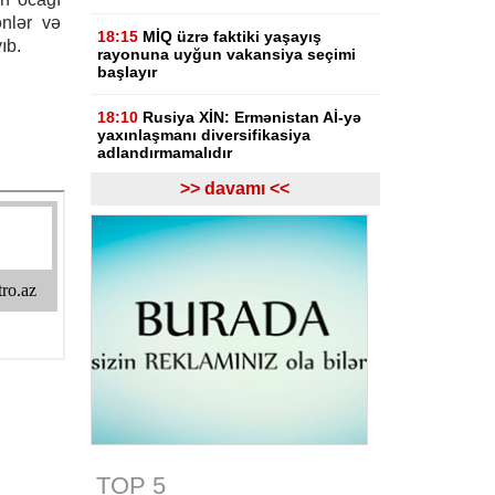
ənlər və
18:15
MİQ üzrə faktiki yaşayış
ıb.
rayonuna uyğun vakansiya seçimi
başlayır
18:10
Rusiya XİN: Ermənistan Aİ-yə
yaxınlaşmanı diversifikasiya
adlandırmamalıdır
>> davamı <<
18:03
Rasim İldırımzadə, Zaur
Mirzəzadə və Qoşqar Məmmədovun
apellyasiya şikayəti üzrə məhkəmə
başlayıb
17:12
Gürcüstan Gəlirlər Xidməti
azərbaycanlı sürücülərin gömrükdə
saxlanılması məsələsini araşdırır
17:06
"Europol" miqrantların qeyri-
qanuni daşınmasında şübhəli
bilinən suriyalıları saxlayıb
17:01
Zərdabda maşın dirəyə
çırpılıb, ölən və xəsarət alanlar var -
TOP 5
FOTO