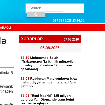
06 / 08 / 2026 23:14:36
ARAQLI
lə
XƏBƏRLƏR
07-08-2026
06-08-2026
19:10
Məhəmməd Salah
“Trabzonspor”la iki illik müqavilə
imzalayıb, mövsümə 17 mln. avro
qazanacaq
ətində 5
19:03
Rubinyan Matviyenkoya ixrac
məhdudiyyətlərindən narahatlığını
çatdırıb
 Seysmik
tinadən
19:01
“Real Madrid” 125 milyon
avroluq Yan Diomande transferini
rəsmən açıqlayıb
in ocağı