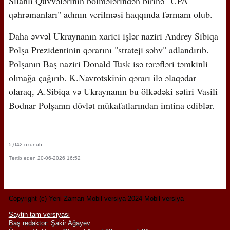
Silahlı Qüvvələrinin bölmələrindən birinə "UPA
qəhrəmanları" adının verilməsi haqqında fərmanı olub.
Daha əvvəl Ukraynanın xarici işlər naziri Andrey Sibiqa
Polşa Prezidentinin qərarını "strateji səhv" adlandırıb.
Polşanın Baş naziri Donald Tusk isə tərəfləri təmkinli
olmağa çağırıb. K.Navrotskinin qərarı ilə əlaqədar
olaraq, A.Sibiqa və Ukraynanın bu ölkədəki səfiri Vasili
Bodnar Polşanın dövlət mükafatlarından imtina ediblər.
5,042 oxunub
Tərtib edən 20-06-2026 16:52
Copyright (c) Yeni Zaman Mobil versiya 2024 Mobil versiya
Saytin tam versiyasi
Baş redaktor: Şakir Ağayev