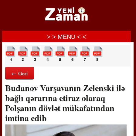
> > MENU < <
← Geri
Budanov Varşavanın Zelenski ilə
bağlı qərarına etiraz olaraq
Polşanın dövlət mükafatından
imtina edib