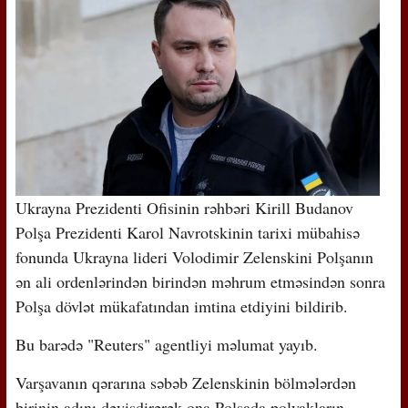
Ukrayna Prezidenti Ofisinin rəhbəri Kirill Budanov
Polşa Prezidenti Karol Navrotskinin tarixi mübahisə
fonunda Ukrayna lideri Volodimir Zelenskini Polşanın
ən ali ordenlərindən birindən məhrum etməsindən sonra
Polşa dövlət mükafatından imtina etdiyini bildirib.
Bu barədə "Reuters" agentliyi məlumat yayıb.
Varşavanın qərarına səbəb Zelenskinin bölmələrdən
birinin adını dəyişdirərək ona Polşada polyakların