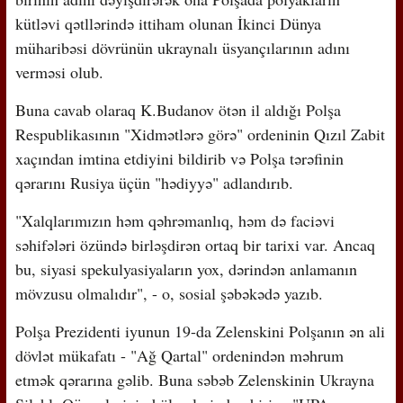
kütləvi qətllərində ittiham olunan İkinci Dünya
müharibəsi dövrünün ukraynalı üsyançılarının adını
verməsi olub.
Buna cavab olaraq K.Budanov ötən il aldığı Polşa
Respublikasının "Xidmətlərə görə" ordeninin Qızıl Zabit
xaçından imtina etdiyini bildirib və Polşa tərəfinin
qərarını Rusiya üçün "hədiyyə" adlandırıb.
"Xalqlarımızın həm qəhrəmanlıq, həm də faciəvi
səhifələri özündə birləşdirən ortaq bir tarixi var. Ancaq
bu, siyasi spekulyasiyaların yox, dərindən anlamanın
mövzusu olmalıdır", - o, sosial şəbəkədə yazıb.
Polşa Prezidenti iyunun 19-da Zelenskini Polşanın ən ali
dövlət mükafatı - "Ağ Qartal" ordenindən məhrum
etmək qərarına gəlib. Buna səbəb Zelenskinin Ukrayna