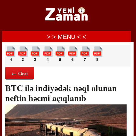
> > MENU < <
← Geri
BTC ilə indiyədək nəql olunan
neftin həcmi açıqlanıb