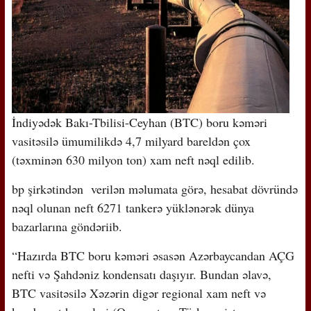
İndiyədək Bakı-Tbilisi-Ceyhan (BTC) boru kəməri
vasitəsilə ümumilikdə 4,7 milyard bareldən çox
(təxminən 630 milyon ton) xam neft nəql edilib.
bp şirkətindən verilən məlumata görə, hesabat dövründə
nəql olunan neft 6271 tankerə yüklənərək dünya
bazarlarına göndəriib.
“Hazırda BTC boru kəməri əsasən Azərbaycandan AÇG
nefti və Şahdəniz kondensatı daşıyır. Bundan əlavə,
BTC vasitəsilə Xəzərin digər regional xam neft və