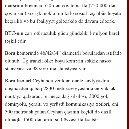
marşrutu boyunca 550-dən çox icma ilə (750 000-dən
çox insan) sıx işləməklə minlərlə sosial təşəbbüs həyata
keçirilib və bu fəaliyyət gələcəkdə də davam edəcək.
BTC-nin cari ötürücülük gücü gündəlik 1 milyon barel
təşkil edir.
Boru kəmərində 46/42/34” diametrli borulardan istifadə
olunub. Üç tranzit ölkə boyu kəmərin səkkiz nasos
stansiyası və 98 siyirtmə stansiyası var.
Boru kəməri Ceyhanda yenidən dəniz səviyyəsinə
düşməzdən qabaq 2830 metr səviyyəsində ən yüksək
nöqtəyə qalxaraq, bir neçə dağ silsiləsi, 3000 yol,
dəmiryolu, yeraltı və yerüstü komunikasiya xətləri, eni
500 metrədək çatan Ceyhan çayının keçidi də daxil
olmaqla 1500-dən artıq su hövzəsi ilə kəsişir.