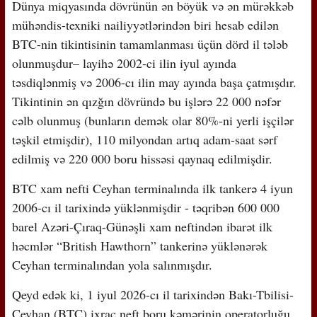
Dünya miqyasında dövrünün ən böyük və ən mürəkkəb
mühəndis-texniki nailiyyətlərindən biri hesab edilən
BTC-nin tikintisinin tamamlanması üçün dörd il tələb
olunmuşdur– layihə 2002-ci ilin iyul ayında
təsdiqlənmiş və 2006-cı ilin may ayında başa çatmışdır.
Tikintinin ən qızğın dövründə bu işlərə 22 000 nəfər
cəlb olunmuş (bunların demək olar 80%-ni yerli işçilər
təşkil etmişdir), 110 milyondan artıq adam-saat sərf
edilmiş və 220 000 boru hissəsi qaynaq edilmişdir.
BTC xam nefti Ceyhan terminalında ilk tankerə 4 iyun
2006-cı il tarixində yüklənmişdir - təqribən 600 000
barel Azəri-Çıraq-Günəşli xam neftindən ibarət ilk
həcmlər “British Hawthorn” tankerinə yüklənərək
Ceyhan terminalından yola salınmışdır.
Qeyd edək ki, 1 iyul 2026-cı il tarixindən Bakı-Tbilisi-
Ceyhan (BTC) ixrac neft boru kəmərinin operatorluğu