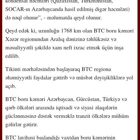
kondensat həcmləri (Qazaxıstan, Türkmənistan,
SOCAR-ın Azərbaycanda hasil edilmiş digər həcmləri)
də nəql olunur”, - məlumatda qeyd olunur.
Qeyd edək ki, uzunluğu 1768 km olan BTC boru kəməri
Xəzər regionundan Aralıq dənizinə təhlükəsiz və
məsuliyyətli şəkildə xam neft ixrac etmək üçün inşa
edilib.
Tikinti mərhələsindən başlayaraq BTC regiona
əhəmiyyətli faydalar gətirib və müsbət dəyişikliklərə yol
açıb.
BTC boru kəməri Azərbaycan, Gürcüstan, Türkiyə və
qərb ölkələri arasında iqtisadi və siyasi əlaqələrin
güclənməsinə dəstək verməklə tranzit ölkələrə mühüm
gəlirlər gətirir.
BTC layihəsi başlandığı vaxtdan boru kəmərinin