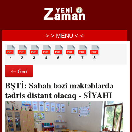
> > MENU < <
← Geri
BŞTİ: Sabah bəzi məktəblərdə
tədris distant olacaq - SİYAHI