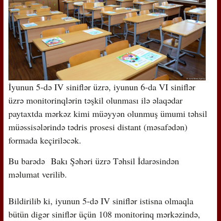
İyunun 5-də IV siniflər üzrə, iyunun 6-da VI siniflər
üzrə monitorinqlərin təşkil olunması ilə əlaqədar
paytaxtda mərkəz kimi müəyyən olunmuş ümumi təhsil
müəssisələrində tədris prosesi distant (məsafədən)
formada keçiriləcək.
Bu barədə Bakı Şəhəri üzrə Təhsil İdarəsindən
məlumat verilib.
Bildirilib ki, iyunun 5-də IV siniflər istisna olmaqla
bütün digər siniflər üçün 108 monitorinq mərkəzində,