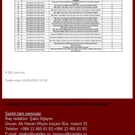
8,363 oxunub
Tərtib edən 04-06-2026 19:28
Copyright (c) Yeni Zaman Mobil versiya 2024 Mobil versiya
Saytin tam versiyasi
Baş redaktor: Şakir Ağayev
Ünvan: Ak.Həsən Əliyev küçəsi 92a, mənzil 31.
Telefon: +994 12 465 61 93,+994 12 465 61 93
E-mail:
shakir@yandex.ru
;
musa-u@yandex.ru