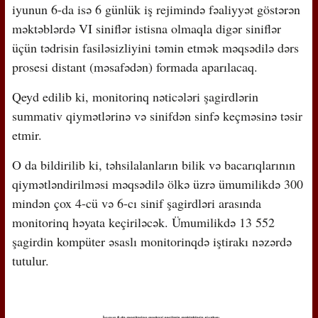
iyunun 6-da isə 6 günlük iş rejimində fəaliyyət göstərən
məktəblərdə VI siniflər istisna olmaqla digər siniflər
üçün tədrisin fasiləsizliyini təmin etmək məqsədilə dərs
prosesi distant (məsafədən) formada aparılacaq.
Qeyd edilib ki, monitorinq nəticələri şagirdlərin
summativ qiymətlərinə və sinifdən sinfə keçməsinə təsir
etmir.
O da bildirilib ki, təhsilalanların bilik və bacarıqlarının
qiymətləndirilməsi məqsədilə ölkə üzrə ümumilikdə 300
mindən çox 4-cü və 6-cı sinif şagirdləri arasında
monitorinq həyata keçiriləcək. Ümumilikdə 13 552
şagirdin kompüter əsaslı monitorinqdə iştirakı nəzərdə
tutulur.