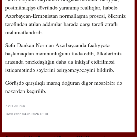
postmünaqişə dövründə yaranmış reallıqlar, habelə
Azərbaycan-Ermənistan normallaşma prosesi, ölkəmiz
tərəfindən atılan addımlar barədə qarşı tərəfi ətraflı
məlumatlandırıb.
Səfir Dankan Norman Azərbaycanda fəaliyyətə
başlamaqdan məmnunluğunu ifadə edib, ölkələrimiz
arasında əməkdaşlığın daha da inkişaf etdirilməsi
istiqamətində səylərini əsirgəməyəcəyini bildirib.
Görüşdə qarşılıqlı maraq doğuran digər məsələlər də
nəzərdən keçirilib.
7,201 oxunub
Tərtib edən 03-06-2026 18:10