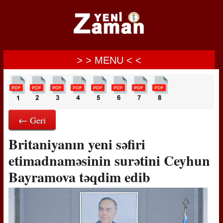
> > MENU < <
← Geri
Britaniyanın yeni səfiri
etimadnaməsinin surətini Ceyhun
Bayramova təqdim edib