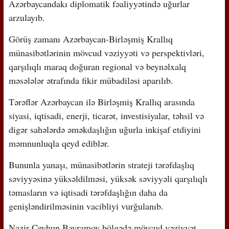
Azərbaycandakı diplomatik fəaliyyətində uğurlar
arzulayıb.
Görüş zamanı Azərbaycan-Birləşmiş Krallıq
münasibətlərinin mövcud vəziyyəti və perspektivləri,
qarşılıqlı maraq doğuran regional və beynəlxalq
məsələlər ətrafında fikir mübadiləsi aparılıb.
Tərəflər Azərbaycan ilə Birləşmiş Krallıq arasında
siyasi, iqtisadi, enerji, ticarət, investisiyalar, təhsil və
digər sahələrdə əməkdaşlığın uğurla inkişaf etdiyini
məmnunluqla qeyd ediblər.
Bununla yanaşı, münasibətlərin strateji tərəfdaşlıq
səviyyəsinə yüksəldilməsi, yüksək səviyyəli qarşılıqlı
təmasların və iqtisadi tərəfdaşlığın daha da
genişləndirilməsinin vacibliyi vurğulanıb.
Nazir Ceyhun Bayramov bölgədə mövcud vəziyyət,