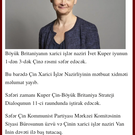
Böyük Britaniyanın xarici işlər naziri İvet Kuper iyunun
1-dən 3-dək Çinə rəsmi səfər edəcək.
Bu barədə Çin Xarici İşlər Nazirliyinin mətbuat xidməti
məlumat yayıb.
Səfəri zamanı Kuper Çin-Böyük Britaniya Strateji
Dialoqunun 11-ci raundunda iştirak edəcək.
Səfər Çin Kommunist Partiyası Mərkəzi Komitəsinin
Siyasi Bürosunun üzvü və Çinin xarici işlər naziri Van
İnin dəvəti ilə baş tutacaq.