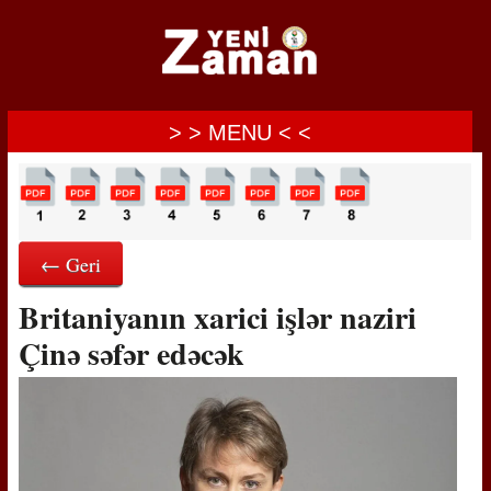
> > MENU < <
← Geri
Britaniyanın xarici işlər naziri
Çinə səfər edəcək