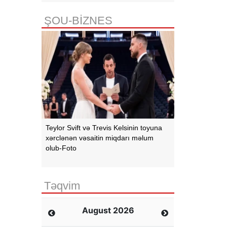
ŞOU-BİZNES
Teylor Svift və Trevis Kelsinin toyuna
xərclənən vəsaitin miqdarı məlum
olub-Foto
Təqvim
August 2026