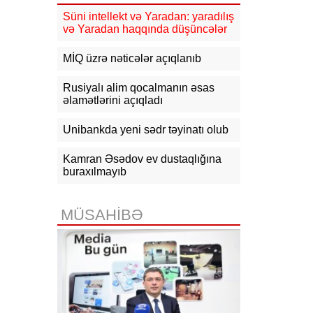
güclənəcək -
XƏBƏRDARLIQ
Süni intellekt və Yaradan: yaradılış
və Yaradan haqqında düşüncələr
16:10
Jurnalistika ixtisası üzrə
qabiliyyət imtahanının nəticələri
açıqlanıb
MİQ üzrə nəticələr açıqlanıb
15:50
Ədliyyə naziri Lerik rayonunda
Rusiyalı alim qocalmanın əsas
vətəndaşları qəbul edib
əlamətlərini açıqladı
15:24
Bakının mərkəzində 3
Unibankda yeni sədr təyinatı olub
obyektdə və evdə yanğın
söndürülüb, 2 nəfər tüstüdən
zəhərlənib
Kamran Əsədov ev dustaqlığına
buraxılmayıb
15:02
Ukrayna aqrar sektora yardım
üçün Aİ-dən 220 milyon avro istəyir
MÜSAHİBƏ
14:50
Türkiyə, Səudiyyə Ərəbistanı
və Pakistan Məkkə Sazişini
imzalayıb: Üzvlərdən birinə hücum
hamısına hücum sayılacaq