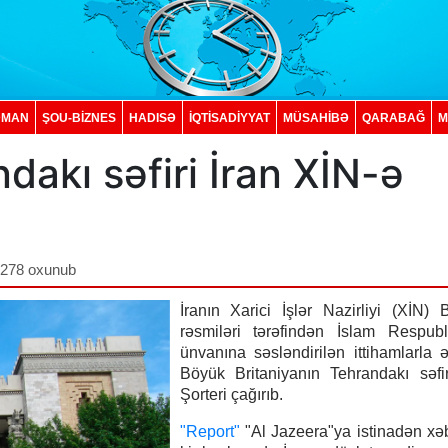
DMAN
ŞOU-BİZNES
HADISƏ
İQTISADIYYAT
MÜSAHİBƏ
QARABAĞ
M
dakı səfiri İran XİN-ə
,278 oxunub
İranın Xarici İşlər Nazirliyi (XİN) B
rəsmiləri tərəfindən İslam Respubl
ünvanına səsləndirilən ittihamlarla 
Böyük Britaniyanın Tehrandakı səfi
Şorteri çağırıb.
"Report"
"Al Jazeera"ya istinadən xəb