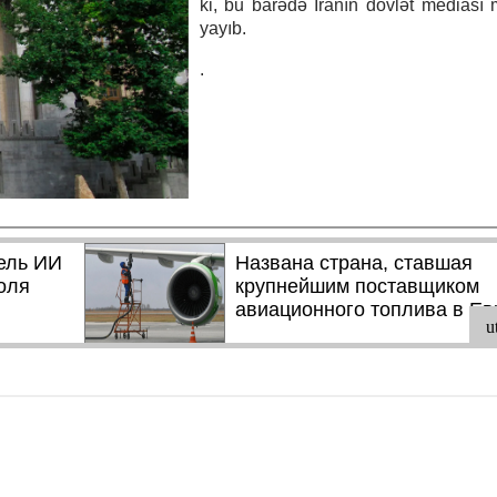
ki, bu barədə İranın dövlət mediası
yayıb.
.