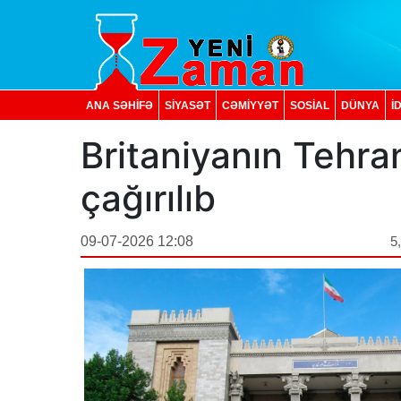
ANA SƏHİFƏ
SİYASƏT
CƏMİYYƏT
SOSIAL
DÜNYA
İ
Britaniyanın Tehran
çağırılıb
09-07-2026 12:08
5