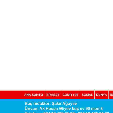
ANA SƏHİFƏ
SİYASƏT
CƏMİYYƏT
SOSIAL
DÜNYA
İ
Baş redaktor: Şakir Ağayev
Ünvan: Ak.Həsən Əliyev küç ev 90 mən 8