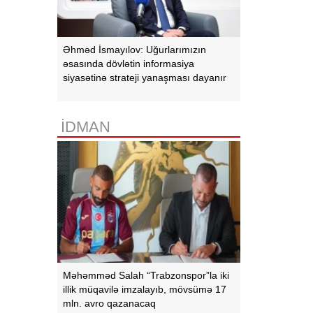
Əhməd İsmayılov: Uğurlarımızın
əsasında dövlətin informasiya
siyasətinə strateji yanaşması dayanır
İDMAN
Məhəmməd Salah “Trabzonspor”la iki
illik müqavilə imzalayıb, mövsümə 17
mln. avro qazanacaq