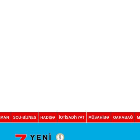
DMAN
ŞOU-BİZNES
HADISƏ
İQTISADIYYAT
MÜSAHİBƏ
QARABAĞ
M