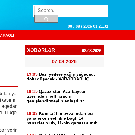
08 / 08 / 2026 01:21:32
ARAQLI
XƏBƏRLƏR
08-08-2026
07-08-2026
19:03
Bəzi yerlərə yağış yağacaq,
dolu düşəcək - XƏBƏRDARLIQ
18:15
Qazaxıstan Azərbaycan
ritaniya
üzərindən neft ixracını
ikasının
genişləndirməyi planlaşdırır
əlaqədar
ri Hüqo
18:03
Komitə: İlin əvvəlindən bu
yana erkən evliliklə bağlı 14
müraciət olub, 11-nin qarşısı alınıb
ər verir