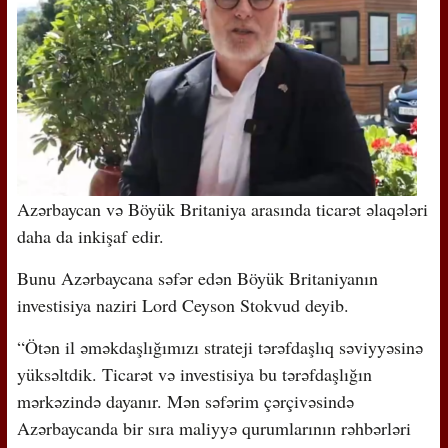
Azərbaycan və Böyük Britaniya arasında ticarət əlaqələri
daha da inkişaf edir.
Bunu Azərbaycana səfər edən Böyük Britaniyanın
investisiya naziri Lord Ceyson Stokvud deyib.
“Ötən il əməkdaşlığımızı strateji tərəfdaşlıq səviyyəsinə
yüksəltdik. Ticarət və investisiya bu tərəfdaşlığın
mərkəzində dayanır. Mən səfərim çərçivəsində
Azərbaycanda bir sıra maliyyə qurumlarının rəhbərləri