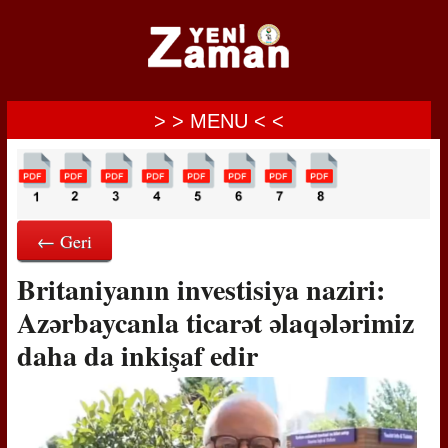
> > MENU < <
← Geri
Britaniyanın investisiya naziri:
Azərbaycanla ticarət əlaqələrimiz
daha da inkişaf edir