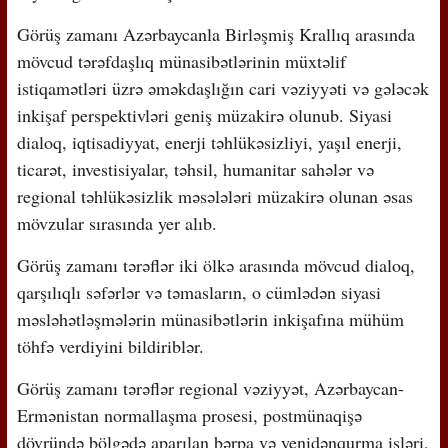
Görüş zamanı Azərbaycanla Birləşmiş Krallıq arasında
mövcud tərəfdaşlıq münasibətlərinin müxtəlif
istiqamətləri üzrə əməkdaşlığın cari vəziyyəti və gələcək
inkişaf perspektivləri geniş müzakirə olunub. Siyasi
dialoq, iqtisadiyyat, enerji təhlükəsizliyi, yaşıl enerji,
ticarət, investisiyalar, təhsil, humanitar sahələr və
regional təhlükəsizlik məsələləri müzakirə olunan əsas
mövzular sırasında yer alıb.
Görüş zamanı tərəflər iki ölkə arasında mövcud dialoq,
qarşılıqlı səfərlər və təmasların, o cümlədən siyasi
məsləhətləşmələrin münasibətlərin inkişafına mühüm
töhfə verdiyini bildiriblər.
Görüş zamanı tərəflər regional vəziyyət, Azərbaycan-
Ermənistan normallaşma prosesi, postmünaqişə
dövründə bölgədə aparılan bərpa və yenidənqurma işləri,