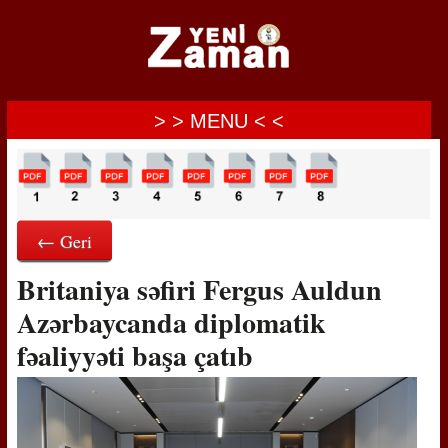
> > MENU < <
← Geri
Britaniya səfiri Fergus Auldun
Azərbaycanda diplomatik
fəaliyyəti başa çatıb