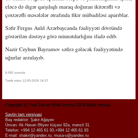
eləcə də digər qarşılıqlı maraq doğuran ikitərəfli və
çoxtərəfli məsələlər ətrafında fikir mübadiləsi aparıblar.
Səfir Fergus Auld Azərbaycanda fəaliyyəti dövründə
göstərilən dəstəyə görə minnətdarlığını ifadə edib.
Nazir Ceyhun Bayramov səfirə gələcək fəaliyyətində
uğurlar arzulayıb.
8,092 oxunub
Tərtib edən 12-05-2026 18:37
Copyright (c) Yeni Zaman Mobil versiya 2024 Mobil versiya
Saytin tam versiyasi
Baş redaktor: Şakir Ağayev
Ünvan: Ak.Həsən Əliyev küçəsi 92a, mənzil 31.
Telefon: +994 12 465 61 93,+994 12 465 61 93
E-mail:
shakir@yandex.ru
;
musa-u@yandex.ru