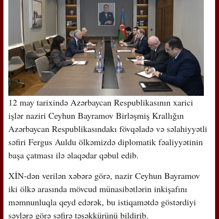
12 may tarixində Azərbaycan Respublikasının xarici
işlər naziri Ceyhun Bayramov Birləşmiş Krallığın
Azərbaycan Respublikasındakı fövqəladə və səlahiyyətli
səfiri Fergus Auldu ölkəmizdə diplomatik fəaliyyətinin
başa çatması ilə əlaqədar qəbul edib.
XİN-dən verilən xəbərə görə, nazir Ceyhun Bayramov
iki ölkə arasında mövcud münasibətlərin inkişafını
məmnunluqla qeyd edərək, bu istiqamətdə göstərdiyi
səylərə görə səfirə təşəkkürünü bildirib.