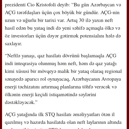
prezidenti Cio Kristofoli deyib: “Bu gün Azərbaycan və
AÇG tərəfdaşları üçün çox böyük bir gündür. AÇG-nin
uzun və uğurlu bir tarixi var. Artıq 30 ilə yaxın neft
hasil edən bu yataq indi də yeni səhifə açmaqla ölkə və
öz investorları üçün dəyər gətirmək potensialını hələ də
saxlayır.
“Neftlə yanaşı, qaz hasilatı dövrünü başlamaqla AÇG
indi inteqrasiya olunmuş həm neft, həm də qaz yatağı
kimi xüsusi bir mövqeyə malik bir yataq olaraq regional
sənayedə aparıcı rol oynayacaq, Azərbaycanın Avropaya
enerji təchizatını artırmaq planlarına töhfə verəcək və
ölkənin enerji keçidi istiqamətində səylərini
dəstəkləyəcək.”
AÇG yatağında ilk STQ hasilatı əməliyyatları ötən il
qazılmış və hazırda hasilatda olan neft laylarının altında