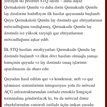
yerləşən iki prioritet STQ layını – daha dayaz
Qırmakıüstü Qumlu və daha dərin Qırmakıaltı Qumlu
lay dəstlərini hədəfləyən ilk hasilat quyusunda başlanıb.
Quyu Qırmakıüstü Qumlu lay dəstində qaz ehtiyatlarının
mövcudluğunu təsdiqləmiş, Qırmakıaltı Qumlu lay
dəstində isə yüksək təzyiqli qaz ehtiyatlarının
mövcudluğunu aşkar edib.
İlk STQ hasilatı əməliyyatları Qırmakıaltı Qumlu lay
dəstində başlanıb və ilkin dövr hasilatı olmaqla yanaşı
həmçinin quyuda və lay dəstində sınaq işlərinin
aparılmasını da əhatə edir.
Quyudan hasil edilən qaz və kondensat, neft və qaz
işlənməsi sistemlərinin inteqrasiyası yolu ilə mövcud
AÇG infrastrukturundan istifadə etməklə Səngəçal
terminalına göndəriləcək ki, bu da mövcud dəniz
obyektlərindən səmərəli istifadə üçün imkan yaradır.