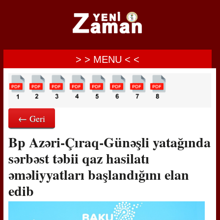
> > MENU < <
← Geri
Bp Azəri-Çıraq-Günəşli yatağında
sərbəst təbii qaz hasilatı
əməliyyatları başlandığını elan
edib