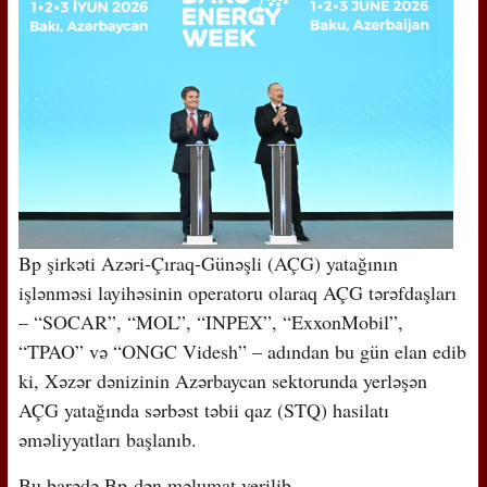
Bp şirkəti Azəri-Çıraq-Günəşli (AÇG) yatağının
işlənməsi layihəsinin operatoru olaraq AÇG tərəfdaşları
– “SOCAR”, “MOL”, “INPEX”, “ExxonMobil”,
“TPAO” və “ONGC Videsh” – adından bu gün elan edib
ki, Xəzər dənizinin Azərbaycan sektorunda yerləşən
AÇG yatağında sərbəst təbii qaz (STQ) hasilatı
əməliyyatları başlanıb.
Bu barədə Bp-dən məlumat verilib.