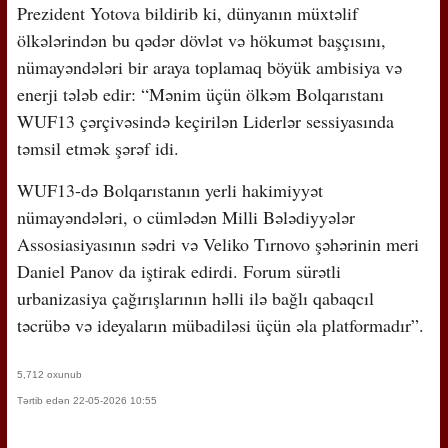
Prezident Yotova bildirib ki, dünyanın müxtəlif
ölkələrindən bu qədər dövlət və hökumət başçısını,
nümayəndələri bir araya toplamaq böyük ambisiya və
enerji tələb edir: “Mənim üçün ölkəm Bolqarıstanı
WUF13 çərçivəsində keçirilən Liderlər sessiyasında
təmsil etmək şərəf idi.
WUF13-də Bolqarıstanın yerli hakimiyyət
nümayəndələri, o cümlədən Milli Bələdiyyələr
Assosiasiyasının sədri və Veliko Tırnovo şəhərinin meri
Daniel Panov da iştirak edirdi. Forum sürətli
urbanizasiya çağırışlarının həlli ilə bağlı qabaqcıl
təcrübə və ideyaların mübadiləsi üçün əla platformadır”.
5,712 oxunub
Tərtib edən 22-05-2026 10:55