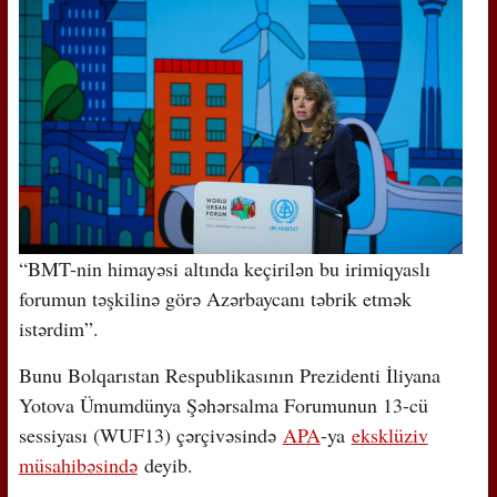
“BMT-nin himayəsi altında keçirilən bu irimiqyaslı
forumun təşkilinə görə Azərbaycanı təbrik etmək
istərdim”.
Bunu Bolqarıstan Respublikasının Prezidenti İliyana
Yotova Ümumdünya Şəhərsalma Forumunun 13-cü
sessiyası (WUF13) çərçivəsində
APA
-ya
eksklüziv
müsahibəsində
deyib.