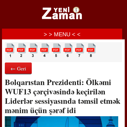
> > MENU < <
← Geri
Bolqarıstan Prezidenti: Ölkəmi
WUF13 çərçivəsində keçirilən
Liderlər sessiyasında təmsil etmək
mənim üçün şərəf idi