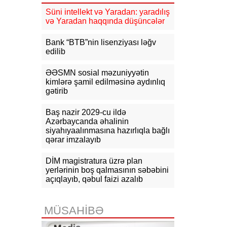
10:44
Azərbaycanda aktiv
Süni intellekt və Yaradan: yaradılış
vakansiyaların sayı 65 mini ötüb, ən
və Yaradan haqqında düşüncələr
yüksək əməkhaqqı 10 min manatdır
Bank “BTB”nin lisenziyası ləğv
10:23
Paşinyan: Ermənistanın Aİİ-yə
edilib
alternativ olaraq Aİ üzvlüyü variantı
hazırda mövcud deyil
ƏƏSMN sosial məzuniyyətin
09:57
kimlərə şamil edilməsinə aydınlıq
İndiyə qədər 7 mindən çox
şəxs kolleclərə qəbul üzrə ixtisas
gətirib
seçimində iştirak edib
Baş nazir 2029-cu ildə
09:43
Rusiyadan Ermənistana
Azərbaycanda əhalinin
Azərbaycandan keçməklə 8 vaqon
siyahıyaalınmasına hazırlıqla bağlı
buğda, 10 vaqon daş kömür
qərar imzalayıb
göndəriləcək
DİM magistratura üzrə plan
yerlərinin boş qalmasının səbəbini
açıqlayıb, qəbul faizi azalıb
MÜSAHİBƏ