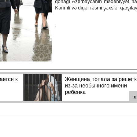
qonağı Azərbaycanın mədəniyyət naz
Kərimli və digər rəsmi şəxslər qarşılay
.