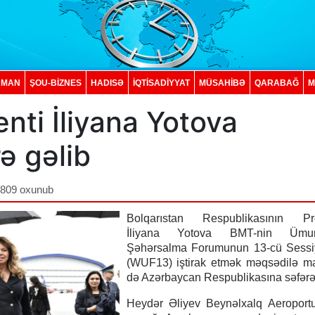
DMAN
ŞOU-BİZNES
HADISƏ
İQTISADIYYAT
MÜSAHİBƏ
QARABAĞ
M
nti İliyana Yotova
ə gəlib
,809 oxunub
Bolqarıstan Respublikasının Pre
İliyana Yotova BMT-nin Ümu
Şəhərsalma Forumunun 13-cü Sessi
(WUF13) iştirak etmək məqsədilə ma
də Azərbaycan Respublikasına səfərə 
Heydər Əliyev Beynəlxalq Aeroportu