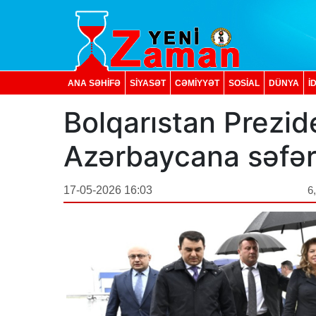
ANA SƏHİFƏ
SİYASƏT
CƏMİYYƏT
SOSIAL
DÜNYA
İ
Bolqarıstan Prezide
Azərbaycana səfər
17-05-2026 16:03
6