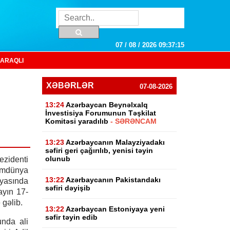
07 / 08 / 2026 09:37:16
ARAQLI
XƏBƏRLƏR
07-08-2026
13:24
Azərbaycan Beynəlxalq
İnvestisiya Forumunun Təşkilat
Komitəsi yaradılıb
- SƏRƏNCAM
13:23
Azərbaycanın Malayziyadakı
səfiri geri çağırılıb, yenisi təyin
olunub
zidenti
mdünya
13:22
Azərbaycanın Pakistandakı
yasında
səfiri dəyişib
yın 17-
gəlib.
13:22
Azərbaycan Estoniyaya yeni
səfir təyin edib
nda ali