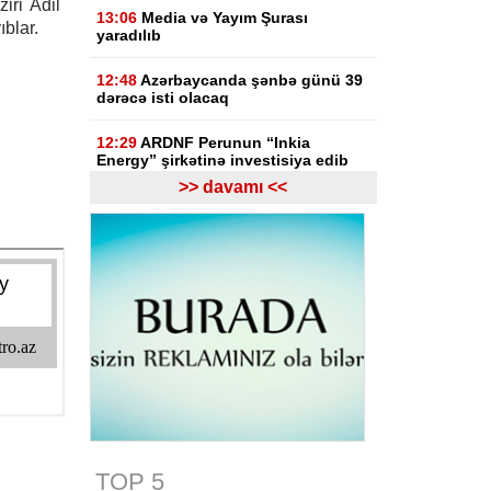
iri Adil
13:06
Media və Yayım Şurası
ıblar.
yaradılıb
12:48
Azərbaycanda şənbə günü 39
dərəcə isti olacaq
12:29
ARDNF Perunun “Inkia
Energy” şirkətinə investisiya edib
>> davamı <<
12:09
Bakının mərkəzində binada
yanğın başlayıb, sakinlər təxliyə
edilib
11:52
ABŞ rəsmisi: Vaşinqton
sammiti Bakı və İrəvanla əlaqələrin
yenilənməsinə şərait yaradıb
11:36
Tərtərdə ar-arvadın qətli ilə
bağlı bəzi təfərrüatlar məlum olub
11:10
Türkiyə, Səudiyyə Ərəbistanı
və Pakistan üçtərəfli müdafiə sazişi
imzalayacaq
TOP 5