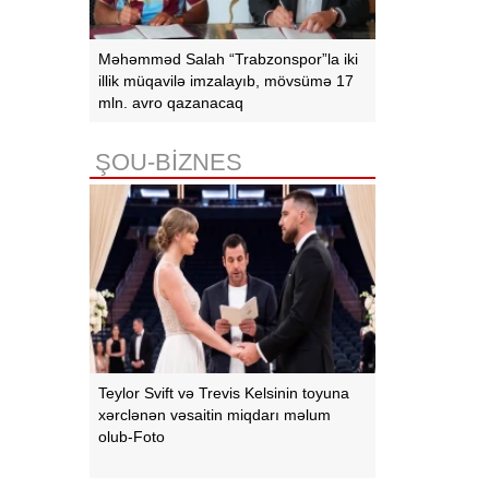
Məhəmməd Salah “Trabzonspor”la iki
illik müqavilə imzalayıb, mövsümə 17
mln. avro qazanacaq
ŞOU-BİZNES
Teylor Svift və Trevis Kelsinin toyuna
xərclənən vəsaitin miqdarı məlum
olub-Foto