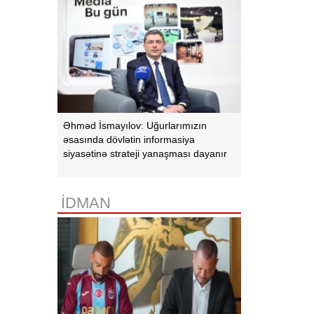
Əhməd İsmayılov: Uğurlarımızın
əsasında dövlətin informasiya
siyasətinə strateji yanaşması dayanır
İDMAN