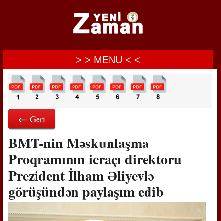
> > MENU < <
← Geri
BMT-nin Məskunlaşma
Proqramının icraçı direktoru
Prezident İlham Əliyevlə
görüşündən paylaşım edib