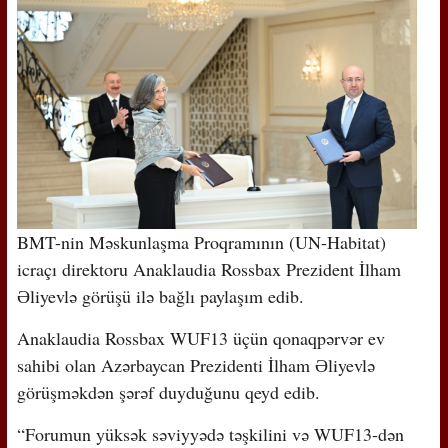
BMT-nin Məskunlaşma Proqramının (UN-Habitat)
icraçı direktoru Anaklaudia Rossbax Prezident İlham
Əliyevlə görüşü ilə bağlı paylaşım edib.
Anaklaudia Rossbax WUF13 üçün qonaqpərvər ev
sahibi olan Azərbaycan Prezidenti İlham Əliyevlə
görüşməkdən şərəf duyduğunu qeyd edib.
“Forumun yüksək səviyyədə təşkilini və WUF13-dən