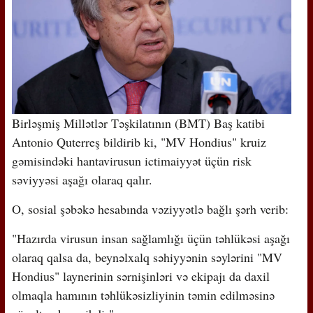
Birləşmiş Millətlər Təşkilatının (BMT) Baş katibi
Antonio Quterreş bildirib ki, "MV Hondius" kruiz
gəmisindəki hantavirusun ictimaiyyət üçün risk
səviyyəsi aşağı olaraq qalır.
O, sosial şəbəkə hesabında vəziyyətlə bağlı şərh verib:
"Hazırda virusun insan sağlamlığı üçün təhlükəsi aşağı
olaraq qalsa da, beynəlxalq səhiyyənin səylərini "MV
Hondius" laynerinin sərnişinləri və ekipajı da daxil
olmaqla hamının təhlükəsizliyinin təmin edilməsinə