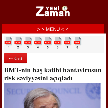
> > MENU < <
← Geri
BMT-nin baş katibi hantavirusun
risk səviyyəsini açıqladı