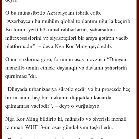
O bu münasibətlə Azərbaycanı təbrik edib.
“Azərbaycan bu mühüm qlobal toplantını uğurla keçirib.
Bu forum yerli hökumət rəhbərlərini, şəhərsalma
mütəxəssislərini və siyasətçiləri bir araya gətirən vacib
platformadır”, – deyə Nga Kor Ming qeyd edib.
Onun sözlərinə görə, forumun əsas mövzusu “Dünyanı
mənzillə təmin etmək: dayanıqlı və davamlı şəhərlərin
qurulması”dır.
“Dünyada urbanizasiya sürətlə gedir və bu prosesdə heç
bir insanın, heç bir məkanın diqqətdən kənarda
qalmaması vacibdir”, – deyə o vurğulayıb.
Nga Kor Ming bildirib ki, münasib və əlverişli mənzil
təminatı WUF13-ün əsas gündəliyini təşkil edir.