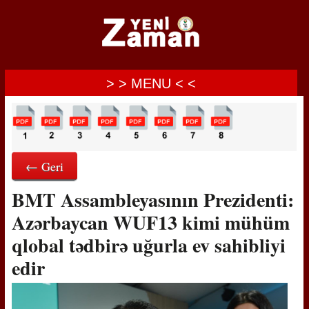
> > MENU < <
← Geri
BMT Assambleyasının Prezidenti:
Azərbaycan WUF13 kimi mühüm
qlobal tədbirə uğurla ev sahibliyi
edir