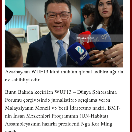
Azərbaycan WUF13 kimi mühüm qlobal tədbirə uğurla
ev sahibliyi edir.
Bunu Bakıda keçirilən WUF13 – Dünya Şəhərsalma
Forumu çərçivəsində jurnalistlərə açıqlama verən
Malayziyanın Mənzil və Yerli İdarəetmə naziri, BMT-
nin İnsan Məskənləri Proqramının (UN-Habitat)
Assambleyasının hazırkı prezidenti Nga Kor Ming
deyib.