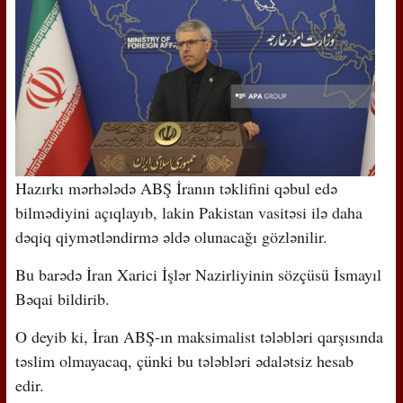
Hazırkı mərhələdə ABŞ İranın təklifini qəbul edə
bilmədiyini açıqlayıb, lakin Pakistan vasitəsi ilə daha
dəqiq qiymətləndirmə əldə olunacağı gözlənilir.
Bu barədə İran Xarici İşlər Nazirliyinin sözçüsü İsmayıl
Bəqai bildirib.
O deyib ki, İran ABŞ-ın maksimalist tələbləri qarşısında
təslim olmayacaq, çünki bu tələbləri ədalətsiz hesab
edir.