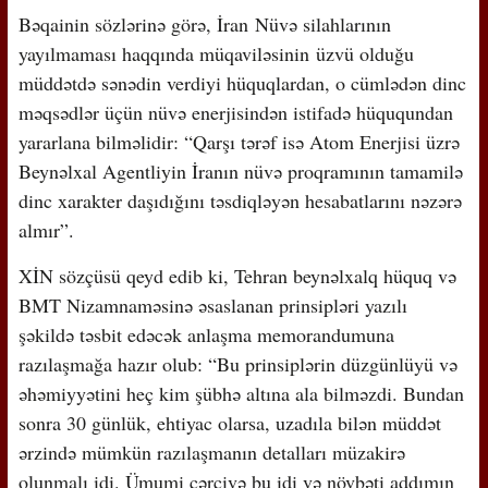
Bəqainin sözlərinə görə, İran Nüvə silahlarının
yayılmaması haqqında müqaviləsinin üzvü olduğu
müddətdə sənədin verdiyi hüquqlardan, o cümlədən dinc
məqsədlər üçün nüvə enerjisindən istifadə hüququndan
yararlana bilməlidir: “Qarşı tərəf isə Atom Enerjisi üzrə
Beynəlxal Agentliyin İranın nüvə proqramının tamamilə
dinc xarakter daşıdığını təsdiqləyən hesabatlarını nəzərə
almır”.
XİN sözçüsü qeyd edib ki, Tehran beynəlxalq hüquq və
BMT Nizamnaməsinə əsaslanan prinsipləri yazılı
şəkildə təsbit edəcək anlaşma memorandumuna
razılaşmağa hazır olub: “Bu prinsiplərin düzgünlüyü və
əhəmiyyətini heç kim şübhə altına ala bilməzdi. Bundan
sonra 30 günlük, ehtiyac olarsa, uzadıla bilən müddət
ərzində mümkün razılaşmanın detalları müzakirə
olunmalı idi. Ümumi çərçivə bu idi və növbəti addımın