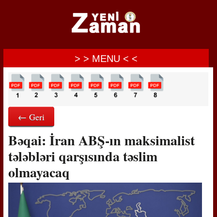
> > MENU < <
← Geri
Bəqai: İran ABŞ-ın maksimalist
tələbləri qarşısında təslim
olmayacaq