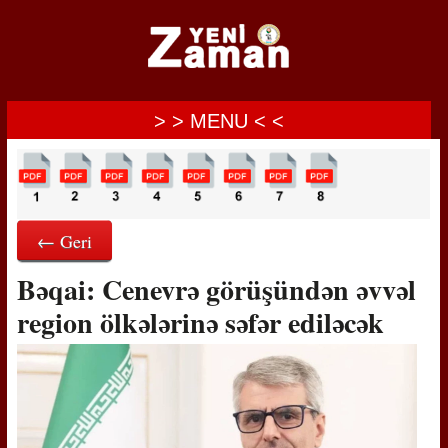
> > MENU < <
← Geri
Bəqai: Cenevrə görüşündən əvvəl
region ölkələrinə səfər ediləcək