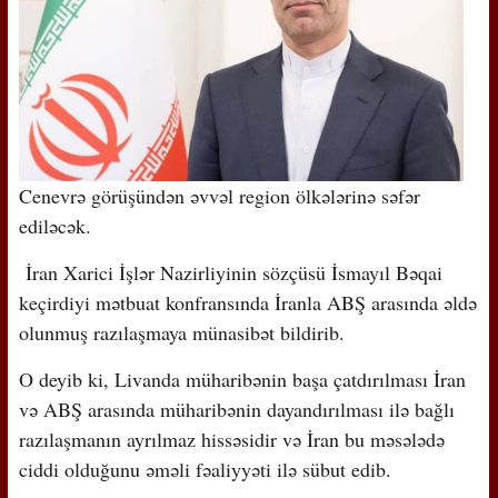
Cenevrə görüşündən əvvəl region ölkələrinə səfər
ediləcək.
İran Xarici İşlər Nazirliyinin sözçüsü İsmayıl Bəqai
keçirdiyi mətbuat konfransında İranla ABŞ arasında əldə
olunmuş razılaşmaya münasibət bildirib.
O deyib ki, Livanda müharibənin başa çatdırılması İran
və ABŞ arasında müharibənin dayandırılması ilə bağlı
razılaşmanın ayrılmaz hissəsidir və İran bu məsələdə
ciddi olduğunu əməli fəaliyyəti ilə sübut edib.