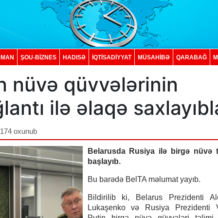
DMAN
ŞOU-BİZNES
HADISƏ
İQTISADIYYAT
MÜSAHİBƏ
QARABAĞ
M
n nüvə qüvvələrinin
antı ilə əlaqə saxlayıbl
,174 oxunub
Belarusda Rusiya ilə birgə nüvə tə
başlayıb.
Bu barədə BelTA məlumat yayıb.
Bildirilib ki, Belarus Prezidenti A
Lukaşenko və Rusiya Prezidenti V
Putin birgə nüvə qüvvələri təlimi