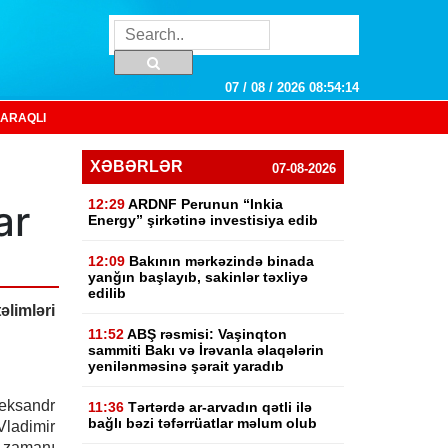
07 / 08 / 2026 08:54:15
ARAQLI
XƏBƏRLƏR
07-08-2026
12:29
ARDNF Perunun “Inkia
ar
Energy” şirkətinə investisiya edib
12:09
Bakının mərkəzində binada
yanğın başlayıb, sakinlər təxliyə
edilib
limləri
11:52
ABŞ rəsmisi: Vaşinqton
sammiti Bakı və İrəvanla əlaqələrin
yenilənməsinə şərait yaradıb
leksandr
11:36
Tərtərdə ar-arvadın qətli ilə
bağlı bəzi təfərrüatlar məlum olub
ladimir
 zamanı