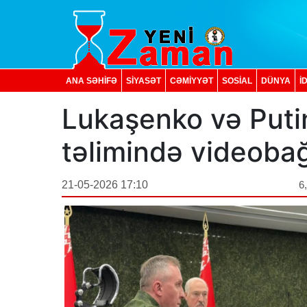
ANA SƏHİFƏ
SİYASƏT
CƏMİYYƏT
SOSIAL
DÜNYA
İ
Lukaşenko və Puti
təlimində videobağl
21-05-2026 17:10
6