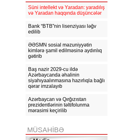
09:21
ABŞ kəşfiyyatı Rusiya–NATO
müharibəsi ilə bağlı yeni
Süni intellekt və Yaradan: yaradılış
proqnozunu açıqlayıb
və Yaradan haqqında düşüncələr
09:10
Qalibaf: ABŞ-nin İrana
Bank “BTB”nin lisenziyası ləğv
genişmiqyaslı hücumu gözlənilir
edilib
08:57
Pezeşkian: ABŞ İranın tətbiq
ƏƏSMN sosial məzuniyyətin
edilən təzyiqlər nəticəsində süqut
kimlərə şamil edilməsinə aydınlıq
edəcəyini düşünürdü
gətirib
06-08-2026
Baş nazir 2029-cu ildə
Azərbaycanda əhalinin
19:10
Məhəmməd Salah
siyahıyaalınmasına hazırlıqla bağlı
“Trabzonspor”la iki illik müqavilə
qərar imzalayıb
imzalayıb, mövsümə 17 mln. avro
qazanacaq
Azərbaycan və Qırğızıstan
prezidentlərinin təltifolunma
19:03
Rubinyan Matviyenkoya ixrac
mərasimi keçirilib
məhdudiyyətlərindən narahatlığını
çatdırıb
MÜSAHİBƏ