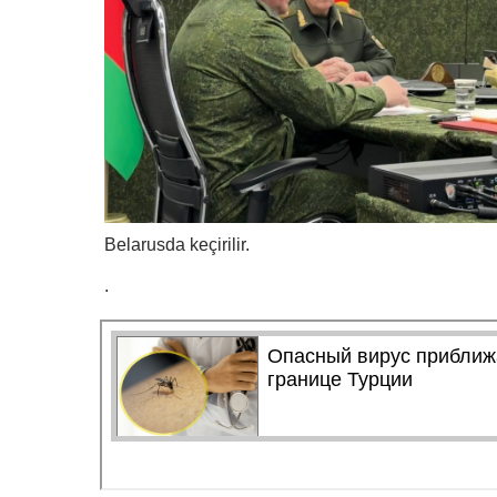
Belarusda keçirilir.
.