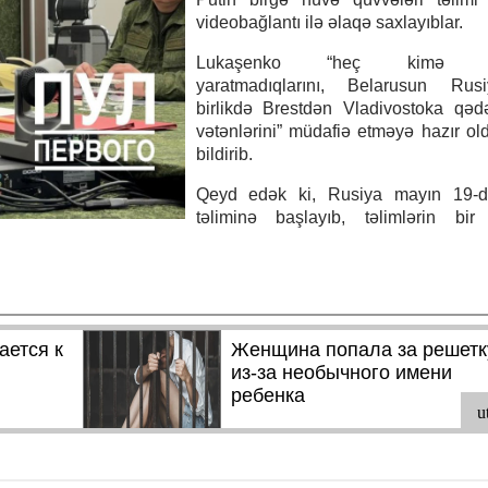
videobağlantı ilə əlaqə saxlayıblar.
Lukaşenko “heç kimə tə
yaratmadıqlarını, Belarusun Rus
birlikdə Brestdən Vladivostoka qəd
vətənlərini” müdafiə etməyə hazır old
bildirib.
Qeyd edək ki, Rusiya mayın 19-
təliminə başlayıb, təlimlərin bir 