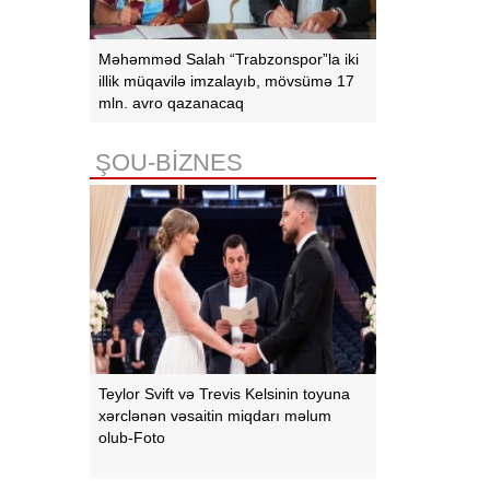
Məhəmməd Salah “Trabzonspor”la iki
illik müqavilə imzalayıb, mövsümə 17
mln. avro qazanacaq
ŞOU-BİZNES
Teylor Svift və Trevis Kelsinin toyuna
xərclənən vəsaitin miqdarı məlum
olub-Foto