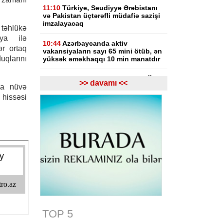
11:10
Türkiyə, Səudiyyə Ərəbistanı
və Pakistan üçtərəfli müdafiə sazişi
imzalayacaq
hlükə
iya ilə
10:44
Azərbaycanda aktiv
ər ortaq
vakansiyaların sayı 65 mini ötüb, ən
uqlarını
yüksək əməkhaqqı 10 min manatdır
10:23
Paşinyan: Ermənistanın Aİİ-yə
>> davamı <<
da nüvə
alternativ olaraq Aİ üzvlüyü variantı
hazırda mövcud deyil
hissəsi
09:57
İndiyə qədər 7 mindən çox
şəxs kolleclərə qəbul üzrə ixtisas
seçimində iştirak edib
09:43
Rusiyadan Ermənistana
Azərbaycandan keçməklə 8 vaqon
buğda, 10 vaqon daş kömür
göndəriləcək
09:35
Tramp: “Patriot” raketləri
Ukraynadan çox ABŞ-a lazımdır
TOP 5