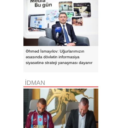
Əhməd İsmayılov: Uğurlarımızın
əsasında dövlətin informasiya
siyasətinə strateji yanaşması dayanır
İDMAN