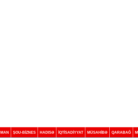
DMAN
ŞOU-BİZNES
HADISƏ
İQTISADIYYAT
MÜSAHİBƏ
QARABAĞ
M