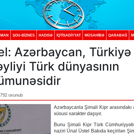
DMAN
ŞOU-BİZNES
HADISƏ
İQTISADIYYAT
MÜSAHİBƏ
QARABAĞ
M
el: Azərbaycan, Türkiyə
əyliyi Türk dünyasının
nümunəsidir
,792 oxunub
Azərbaycanla Şimali Kipr arasındakı 
xüsusi xarakter daşıyır.
Bunu Şimali Kipr Türk Cümhuriyyəti
naziri Ünal Üstel Bakıda keçirilən Şim