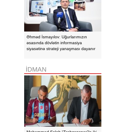
Əhməd İsmayılov: Uğurlarımızın
əsasında dövlətin informasiya
siyasətinə strateji yanaşması dayanır
İDMAN
Məhəmməd Salah “Trabzonspor”la iki