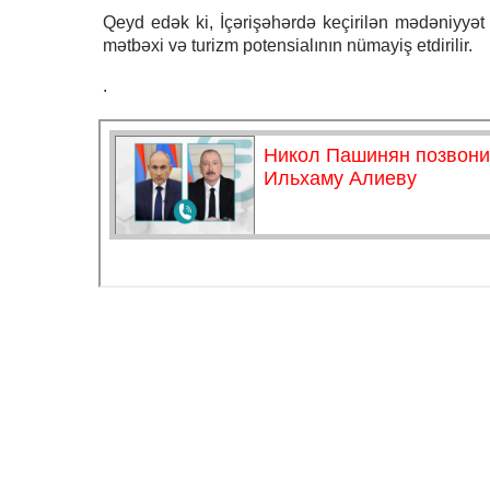
Qeyd edək ki, İçərişəhərdə keçirilən mədəniyyət g
mətbəxi və turizm potensialının nümayiş etdirilir.
.