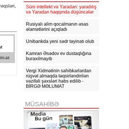
əqsləri,
09:34
ABŞ-da faydalı qazıntıların
Süni intellekt və Yaradan: yaradılış
hasilatına 3 milyard dollar
və Yaradan haqqında düşüncələr
investisiya qoyulacaq
Rusiyalı alim qocalmanın əsas
09:14
NYT: ABŞ Kubanın rəhbəri
əlamətlərini açıqladı
vəzifəsinə namizəd axtarır
Unibankda yeni sədr təyinatı olub
09:04
Azərbaycan XİN
Gürcüstandakı münaqişənin sülh
yolu ilə həllinə dəstəyini təsdiqləyib
Kamran Əsədov ev dustaqlığına
buraxılmayıb
08:57
Azərbaycan-ABŞ strateji
tərəfdaşlığının əsasını qoyan
Vergi Xidmətinin sahibkarlardan
memorandumun imzalanmasının bir
rüşvət almaqda təqsirləndirilən
ili tamam olur
vəzifəli şəxsləri həbs edilib -
BİRGƏ MƏLUMAT
07-08-2026
19:03
Bəzi yerlərə yağış yağacaq,
MÜSAHİBƏ
dolu düşəcək - XƏBƏRDARLIQ