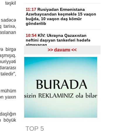
təşkil
11:17
Rusiyadan Ermənistana
Azərbaycandan keçməklə 15 vaqon
buğda, 10 vaqon daş kömür
r sadəcə
göndərilib
 tarixə,
slanan
10:54
KİV: Ukrayna Qazaxıstan
neftini daşıyan tankerləri hədəfə
almayacaq
ə birgə
>> davamı <<
mışıq.
10:44
CNN: ABŞ Baş Qərargah rəisi
uriyyəti
İranla müharibədən çıxış yolu axtarır
lərarası
10:26
Ermənistanın Baş naziri: Yaxın
taledir”,
vaxtlarda TRIPP layihəsinin praktiki
icrasına başlayacağıq
in mühüm
10:15
Paşinyan: Ermənistanla
ən yaxın
Azərbaycan arasında münaqişə
səhifəsi bağlanıb, sülh bərqərar
olub
daşlığın
ən böyük
09:58
Paşinyan: Ermənistan ötən il
avqustun 8-nə qədər dalanda idi
TOP 5