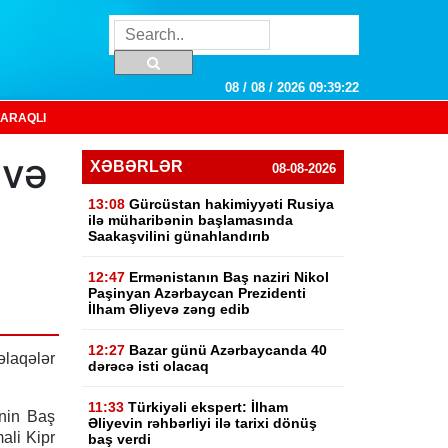
08 / 08 / 2026 09:39:23
ARAQLI
 və
XƏBƏRLƏR
08-08-2026
13:08
Gürcüstan hakimiyyəti Rusiya
ilə müharibənin başlamasında
Saakaşvilini günahlandırıb
12:47
Ermənistanın Baş naziri Nikol
Paşinyan Azərbaycan Prezidenti
İlham Əliyevə zəng edib
12:27
Bazar günü Azərbaycanda 40
əlaqələr
dərəcə isti olacaq
11:33
Türkiyəli ekspert: İlham
nin Baş
Əliyevin rəhbərliyi ilə tarixi dönüş
ali Kipr
baş verdi