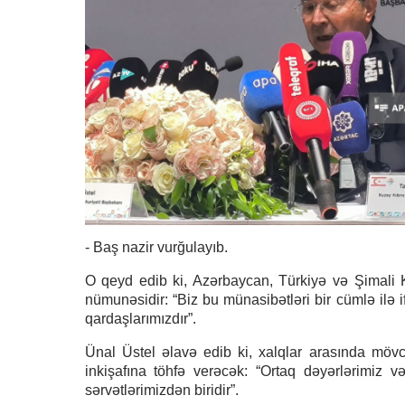
- Baş nazir vurğulayıb.
O qeyd edib ki, Azərbaycan, Türkiyə və Şimali 
nümunəsidir: “Biz bu münasibətləri bir cümlə ilə i
qardaşlarımızdır”.
Ünal Üstel əlavə edib ki, xalqlar arasında mövc
inkişafına töhfə verəcək: “Ortaq dəyərlərimiz 
sərvətlərimizdən biridir”.