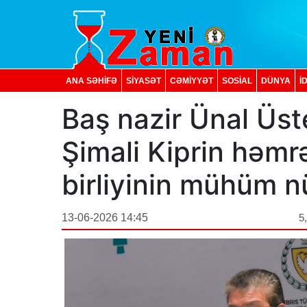
ANA SƏHİFƏ
SİYASƏT
CƏMİYYƏT
SOSIAL
DÜNYA
İ
Baş nazir Ünal Üst
Şimali Kiprin həmr
birliyinin mühüm 
13-06-2026 14:45
5