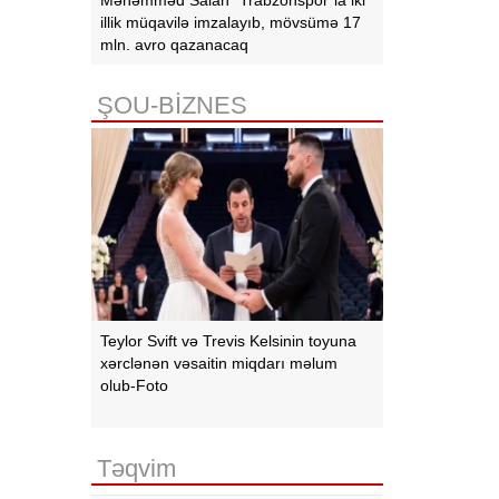
illik müqavilə imzalayıb, mövsümə 17
mln. avro qazanacaq
ŞOU-BİZNES
Teylor Svift və Trevis Kelsinin toyuna
xərclənən vəsaitin miqdarı məlum
olub-Foto
Təqvim