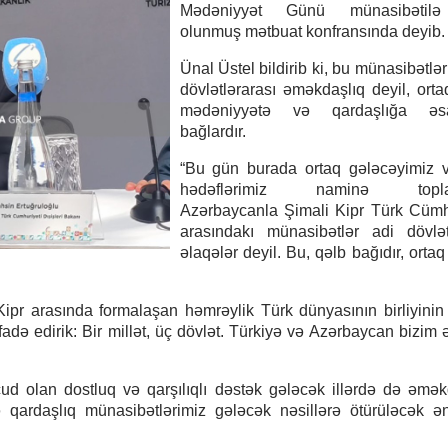
Mədəniyyət Günü münasibətilə 
olunmuş mətbuat konfransında deyib.
Ünal Üstel bildirib ki, bu münasibətlə
dövlətlərarası əməkdaşlıq deyil, ortaq
mədəniyyətə və qardaşlığa əsa
bağlardır.
“Bu gün burada ortaq gələcəyimiz v
hədəflərimiz naminə toplaş
Azərbaycanla Şimali Kipr Türk Cümh
arasındakı münasibətlər adi dövlət
əlaqələr deyil. Bu, qəlb bağıdır, ortaq 
Kipr arasında formalaşan həmrəylik Türk dünyasının birliyin
fadə edirik: Bir millət, üç dövlət. Türkiyə və Azərbaycan bizim 
ud olan dostluq və qarşılıqlı dəstək gələcək illərdə də əmək
və qardaşlıq münasibətlərimiz gələcək nəsillərə ötürüləcək 