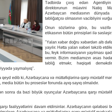
Tədbirdə çıxış edən Agentliyin
direktorunun müavini Natiq Mə
Azərbaycan mediasının dünyada
təbliğatçısı olmasının vacibliyini vurğu
Onun sözlərinə görə, bu vəzif
etikasının bütün prinsipləri ilə səsləşir
"Yalan xəbər doğru xəbərdən altı dəfə
yayılır. Hətta yalan xəbəri təkzib etdi
bu, feyk informasiyanın yayılması qədə
vermir. Bizim mediamızın əsas hədə
təbliğ etməkr, həqiqəti deməkdi
iyyədə yaymalıyıq".
da qeyd edib ki, Azərbaycana və müttəfiqlərinə qarşı müxtəlif mər
 media bütün bu proseslər fonunda ayıq-sayıq olmalıdır.
ən sonra da bəzi böyük oyunçular Azərbaycana qarşı müxtəlif
arşı fəaliyyətlərini davam etdirsinlər. Azərbaycanın qələbəsi b
lmalıyıq. Azərbaycana və müttəfiqlərinə qarşı müxtəlif mərkəzlə