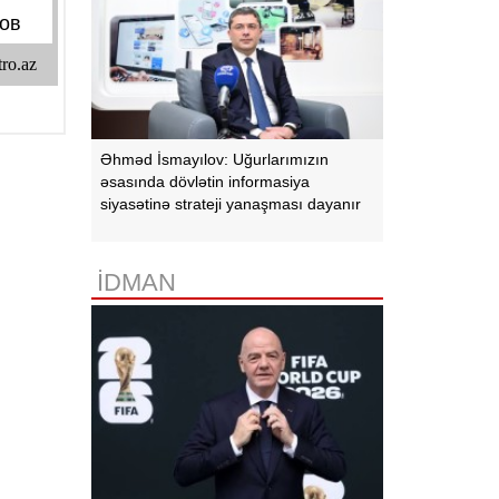
Əhməd İsmayılov: Uğurlarımızın
əsasında dövlətin informasiya
siyasətinə strateji yanaşması dayanır
İDMAN