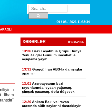
09 / 08 / 2026 11:33:35
ARAQLI
XƏBƏRLƏR
09-08-2026
13:36
Bakı Təşəbbüs Qrupu Dünya
Yerli Xalqlar Günü münasibətilə
açıqlama yayıb
13:31
Əraqçi: İran ABŞ-la danışıqlar
aparmır
13:01
Azərbaycanın bəzi
rayonlarında leysan yağacaq,
liyinin
şimşək çaxacaq, dolu düşəcək
nt İlham
rantıdır"
12:20
Ankara Bakı və İrəvan
arasında sülh səylərini dəstəkləyir