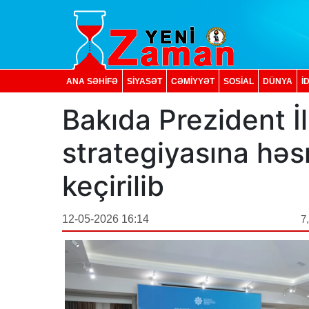
ANA SƏHİFƏ
SİYASƏT
CƏMİYYƏT
SOSIAL
DÜNYA
İ
Bakıda Prezident İ
strategiyasına həs
keçirilib
12-05-2026 16:14
7