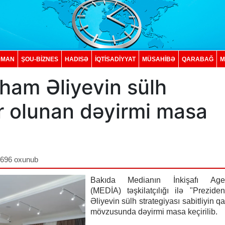
DMAN
ŞOU-BİZNES
HADISƏ
İQTISADIYYAT
MÜSAHİBƏ
QARABAĞ
M
lham Əliyevin sülh
r olunan dəyirmi masa
,696 oxunub
Bakıda Medianın İnkişafı Agent
(MEDİA) təşkilatçılığı ilə "Prezide
Əliyevin sülh strategiyası sabitliyin qa
mövzusunda dəyirmi masa keçirilib.