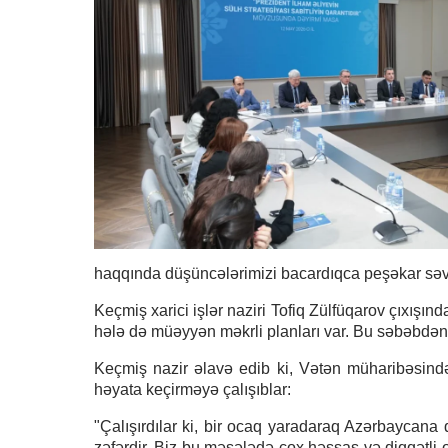
haqqında düşüncələrimizi bacardıqca peşəkar səv
Keçmiş xarici işlər naziri Tofiq Zülfüqarov çıxışın
hələ də müəyyən məkrli planları var. Bu səbəbdən,
Keçmiş nazir əlavə edib ki, Vətən müharibəsind
həyata keçirməyə çalışıblar:
"Çalışırdılar ki, bir ocaq yaradaraq Azərbaycana q
zəfərdir. Biz bu məsələdə çox həssas və diqqətli o