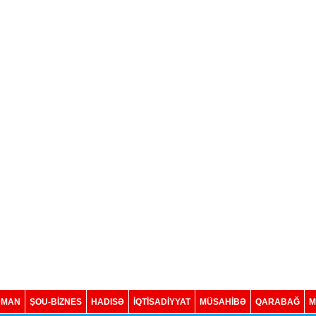
DMAN
ŞOU-BİZNES
HADISƏ
İQTISADIYYAT
MÜSAHİBƏ
QARABAĞ
M