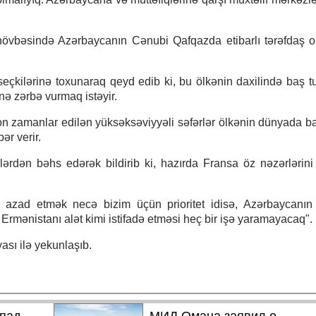
z növbəsində Azərbaycanın Cənubi Qafqazda etibarlı tərəfdaş 
çkilərinə toxunaraq qeyd edib ki, bu ölkənin daxilində baş tut
nə zərbə vurmaq istəyir.
n zamanlar edilən yüksəksəviyyəli səfərlər ölkənin dünyada b
ər verir.
ərdən bəhs edərək bildirib ki, hazırda Fransa öz nəzərlərin
ğı azad etmək necə bizim üçün prioritet idisə, Azərbaycanı
 Ermənistanı alət kimi istifadə etməsi heç bir işə yaramayacaq".
sı ilə yekunlaşıb.