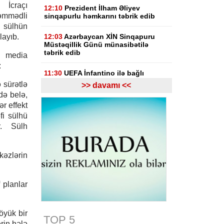
 İcraçı
12:10
Prezident İlham Əliyev
mmədli
sinqapurlu həmkarını təbrik edib
 sülhün
layıb.
12:03
Azərbaycan XİN Sinqapuru
Müstəqillik Günü münasibətilə
təbrik edib
ə media
:
11:30
UEFA İnfantino ilə bağlı
araşdırmaya hazırlaşır
 sürətlə
>> davamı <<
kdə belə,
11:03
"Inter Mayami" Neymarı
r effekt
heyətinə qatmaq istəyir
fi sülhü
r. Sülh
10:56
Netanyahu Qəzzanın HƏMAS-
ın nəzarətində olmayan hissəsində
yenidənqurma işlərini təsdiqləyib
kəzlərin
10:50
ABŞ və Hindistan əməkdaşlığı
yenidən müzakirə edilib
 planlar
10:32
KİV: Günəş tutulması
Avropada elektrik enerjisi
çatışmazlığını dərinləşdirə bilər
öyük bir
TOP 5
rin hələ