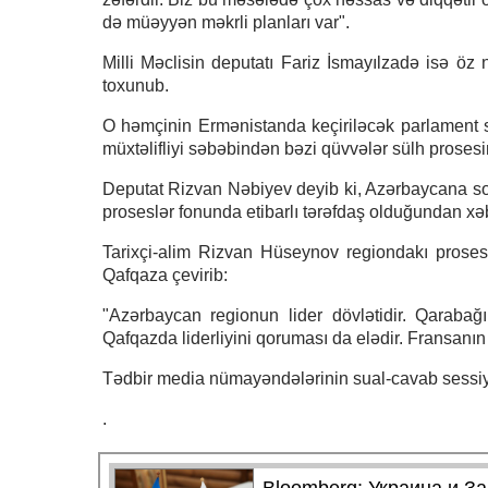
də müəyyən məkrli planları var".
Milli Məclisin deputatı Fariz İsmayılzadə isə ö
toxunub.
O həmçinin Ermənistanda keçiriləcək parlament se
müxtəlifliyi səbəbindən bəzi qüvvələr sülh prosesi
Deputat Rizvan Nəbiyev deyib ki, Azərbaycana so
proseslər fonunda etibarlı tərəfdaş olduğundan xəb
Tarixçi-alim Rizvan Hüseynov regiondakı prosesl
Qafqaza çevirib:
"Azərbaycan regionun lider dövlətidir. Qaraba
Qafqazda liderliyini qoruması da elədir. Fransanın
Tədbir media nümayəndələrinin sual-cavab sessiya
.