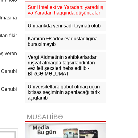
10:15
Macarıstanda prezidentliyə
Süni intellekt və Yaradan: yaradılış
yeni namizəd irəli sürülüb
və Yaradan haqqında düşüncələr
olmasına
10:03
İranla müharibə ABŞ-nin raket
Unibankda yeni sədr təyinatı olub
ehtiyatını tükəndirdi
an fikir
Kamran Əsədov ev dustaqlığına
09:32
Avropada miqrasiya böhranı
buraxılmayıb
yenidən kəskinləşib
aş verən
Vergi Xidmətinin sahibkarlardan
09:15
Hörmüz boğazının açılması
üçün yeni şərtlər irəli sürülüb
rüşvət almaqda təqsirləndirilən
vəzifəli şəxsləri həbs edilib -
i Cənubi
BİRGƏ MƏLUMAT
Universitetlərə qəbul olmaq üçün
n Cənubi
ixtisas seçiminin aparılacağı tarix
açıqlanıb
MÜSAHİBƏ