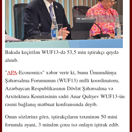
Bakıda keçirilən WUF13-də 53,5 min iştirakçı qeydə
alınıb.
"
APA
-Economics" xəbər verir ki, bunu Ümumdünya
Şəhərsalma Forumunun (WUF13) milli koordinatoru,
Azərbaycan Respublikasının Dövlət Şəhərsalma və
Arxitektura Komitəsinin sədri Anar Quliyev WUF13-ün
rəsmi bağlanış mətbuat konfransında deyib.
Onun sözlərinə görə, iştirakçıların təxminən 50 mini
forumda əyani, 3 mindən çoxu isə onlayn iştirak edib.