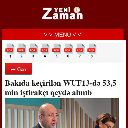
> > MENU < <
← Geri
Bakıda keçirilən WUF13-də 53,5
min iştirakçı qeydə alınıb