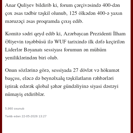
Anar Quliyev bildirib ki, forum çərçivəsində 400-dən
çox əsas tədbir təşkil olunub, 125 ölkədən 400-ə yaxın
məruzəçi əsas proqramda çıxış edib.
Komitə sədri qeyd edib ki, Azərbaycan Prezidenti İlham
Əliyevin təşəbbüsü ilə WUF tarixində ilk dəfə keçirilən
Liderlər Bəyanatı sessiyası forumun ən mühüm
yeniliklərindən biri olub.
Onun sözlərinə görə, sessiyada 27 dövlət və hökumət
başçısı, eləcə də beynəlxalq təşkilatların rəhbərləri
iştirak edərək qlobal şəhər gündəliyinə siyasi dəstəyi
nümayiş etdiriblər.
5,960 oxunub
Tərtib edən 22-05-2026 13:27