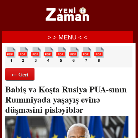
> > MENU < <
← Geri
Babiş və Koşta Rusiya PUA-sının
Rumıniyada yaşayış evinə
düşməsini pisləyiblər