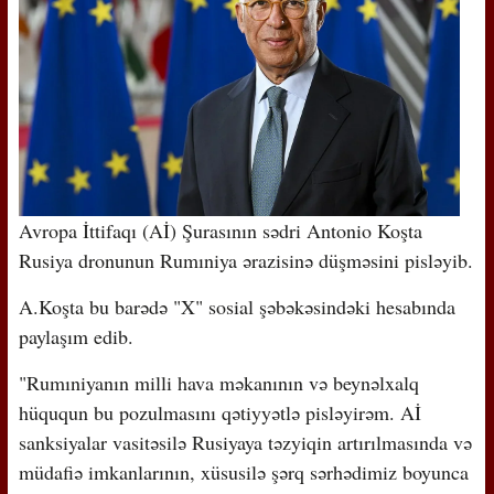
Avropa İttifaqı (Aİ) Şurasının sədri Antonio Koşta
Rusiya dronunun Rumıniya ərazisinə düşməsini pisləyib.
A.Koşta bu barədə "X" sosial şəbəkəsindəki hesabında
paylaşım edib.
"Rumıniyanın milli hava məkanının və beynəlxalq
hüququn bu pozulmasını qətiyyətlə pisləyirəm. Aİ
sanksiyalar vasitəsilə Rusiyaya təzyiqin artırılmasında və
müdafiə imkanlarının, xüsusilə şərq sərhədimiz boyunca