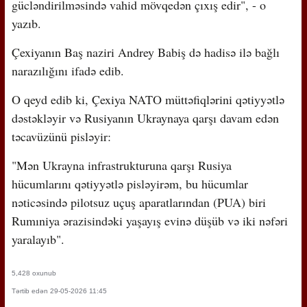
gücləndirilməsində vahid mövqedən çıxış edir", - o
yazıb.
Çexiyanın Baş naziri Andrey Babiş də hadisə ilə bağlı
narazılığını ifadə edib.
O qeyd edib ki, Çexiya NATO müttəfiqlərini qətiyyətlə
dəstəkləyir və Rusiyanın Ukraynaya qarşı davam edən
təcavüzünü pisləyir:
"Mən Ukrayna infrastrukturuna qarşı Rusiya
hücumlarını qətiyyətlə pisləyirəm, bu hücumlar
nəticəsində pilotsuz uçuş aparatlarından (PUA) biri
Rumıniya ərazisindəki yaşayış evinə düşüb və iki nəfəri
yaralayıb".
5,428 oxunub
Tərtib edən 29-05-2026 11:45