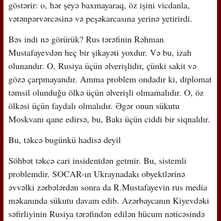
göstərir: o, hər şeyə baxmayaraq, öz işini vicdanla,
vətənpərvərcəsinə və peşəkarcasına yerinə yetirirdi.
Bəs indi nə görürük? Rus tərəfinin Rəhman
Mustafayevdən heç bir şikayəti yoxdur. Və bu, izah
olunandır. O, Rusiya üçün əlverişlidir, çünki sakit və
gözə çarpmayandır. Amma problem ondadır ki, diplomat
təmsil olunduğu ölkə üçün əlverişli olmamalıdır. O, öz
ölkəsi üçün faydalı olmalıdır. Əgər onun sükutu
Moskvanı qane edirsə, bu, Bakı üçün ciddi bir siqnaldır.
Bu, təkcə bugünkü hadisə deyil
Söhbət təkcə cari insidentdən getmir. Bu, sistemli
problemdir. SOCAR-ın Ukraynadakı obyektlərinə
əvvəlki zərbələrdən sonra da R.Mustafayevin rus media
məkanında sükutu davam edib. Azərbaycanın Kiyevdəki
səfirliyinin Rusiya tərəfindən edilən hücum nəticəsində