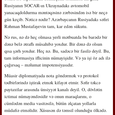
Rusiyanın SOCAR-ın Ukraynadakı avtomobil
yanacaqdoldurma məntəqəsinə zərbəsindən isə bir neçə
gün keçib. Nəticə nədir? Azərbaycanın Rusiyadakı səfiri
Rəhman Mustafayevin tam, kar edən sükutu.
Nə rus, nə də heç olmasa yerli mətbuatda bu barədə bir
dənə belə ətraflı müsahibə yoxdur. Bir dənə də olsun
qısa şərh yoxdur. Heç nə. Bu, sadəcə bir fasilə deyil. Bu,
tam informasiya iflicinin nümayişidir. Və ya işi öz adı ilə
çağırsaq – məlumat impotensiyasıdır.
Müasir diplomatiyada nota göndərmək və protokol
tədbirlərində iştirak etmək kifayət etmir. Səfir təkcə
paytaxtlar arasında ünsiyyət kanalı deyil. O, dövlətin
ictimai nümayəndəsidir və onun maraqlarını, o
cümlədən media vasitəsilə, bütün əlçatan yollarla
müdafiə etməlidir. Xüsusən də təmsil olunduğu ölkədə.