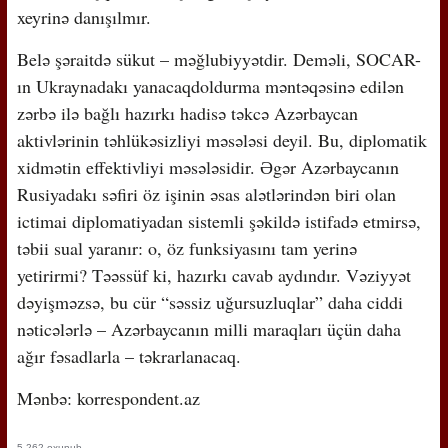
xeyrinə danışılmır.
Belə şəraitdə sükut – məğlubiyyətdir. Deməli, SOCAR-
ın Ukraynadakı yanacaqdoldurma məntəqəsinə edilən
zərbə ilə bağlı hazırkı hadisə təkcə Azərbaycan
aktivlərinin təhlükəsizliyi məsələsi deyil. Bu, diplomatik
xidmətin effektivliyi məsələsidir. Əgər Azərbaycanın
Rusiyadakı səfiri öz işinin əsas alətlərindən biri olan
ictimai diplomatiyadan sistemli şəkildə istifadə etmirsə,
təbii sual yaranır: o, öz funksiyasını tam yerinə
yetirirmi? Təəssüf ki, hazırkı cavab aydındır. Vəziyyət
dəyişməzsə, bu cür “səssiz uğursuzluqlar” daha ciddi
nəticələrlə – Azərbaycanın milli maraqları üçün daha
ağır fəsadlarla – təkrarlanacaq.
Mənbə: korrespondent.az
5,262 oxunub