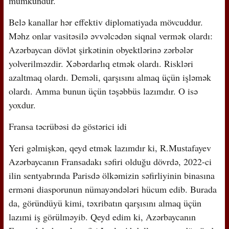
mümkündür.
Belə kanallar hər effektiv diplomatiyada mövcuddur.
Məhz onlar vasitəsilə əvvəlcədən siqnal vermək olardı:
Azərbaycan dövlət şirkətinin obyektlərinə zərbələr
yolverilməzdir. Xəbərdarlıq etmək olardı. Riskləri
azaltmaq olardı. Deməli, qarşısını almaq üçün işləmək
olardı. Amma bunun üçün təşəbbüs lazımdır. O isə
yoxdur.
Fransa təcrübəsi də göstərici idi
Yeri gəlmişkən, qeyd etmək lazımdır ki, R.Mustafayev
Azərbaycanın Fransadakı səfiri olduğu dövrdə, 2022-ci
ilin sentyabrında Parisdə ölkəmizin səfirliyinin binasına
erməni diasporunun nümayəndələri hücum edib. Burada
da, göründüyü kimi, təxribatın qarşısını almaq üçün
lazımi iş görülməyib. Qeyd edim ki, Azərbaycanın