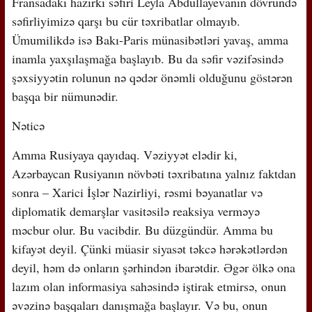
Fransadakı hazırkı səfiri Leyla Abdullayevanın dövründə
səfirliyimizə qarşı bu cür təxribatlar olmayıb.
Ümumilikdə isə Bakı-Paris münasibətləri yavaş, amma
inamla yaxşılaşmağa başlayıb. Bu da səfir vəzifəsində
şəxsiyyətin rolunun nə qədər önəmli olduğunu göstərən
başqa bir nümunədir.
Nəticə
Amma Rusiyaya qayıdaq. Vəziyyət elədir ki,
Azərbaycan Rusiyanın növbəti təxribatına yalnız faktdan
sonra – Xarici İşlər Nazirliyi, rəsmi bəyanatlar və
diplomatik demarşlar vasitəsilə reaksiya verməyə
məcbur olur. Bu vacibdir. Bu düzgündür. Amma bu
kifayət deyil. Çünki müasir siyasət təkcə hərəkətlərdən
deyil, həm də onların şərhindən ibarətdir. Əgər ölkə ona
lazım olan informasiya sahəsində iştirak etmirsə, onun
əvəzinə başqaları danışmağa başlayır. Və bu, onun