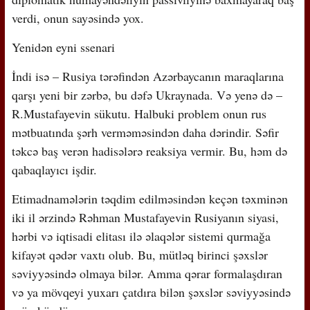
verdi, onun sayəsində yox.
Yenidən eyni ssenari
İndi isə – Rusiya tərəfindən Azərbaycanın maraqlarına
qarşı yeni bir zərbə, bu dəfə Ukraynada. Və yenə də –
R.Mustafayevin sükutu. Halbuki problem onun rus
mətbuatında şərh verməməsindən daha dərindir. Səfir
təkcə baş verən hadisələrə reaksiya vermir. Bu, həm də
qabaqlayıcı işdir.
Etimadnamələrin təqdim edilməsindən keçən təxminən
iki il ərzində Rəhman Mustafayevin Rusiyanın siyasi,
hərbi və iqtisadi elitası ilə əlaqələr sistemi qurmağa
kifayət qədər vaxtı olub. Bu, mütləq birinci şəxslər
səviyyəsində olmaya bilər. Amma qərar formalaşdıran
və ya mövqeyi yuxarı çatdıra bilən şəxslər səviyyəsində