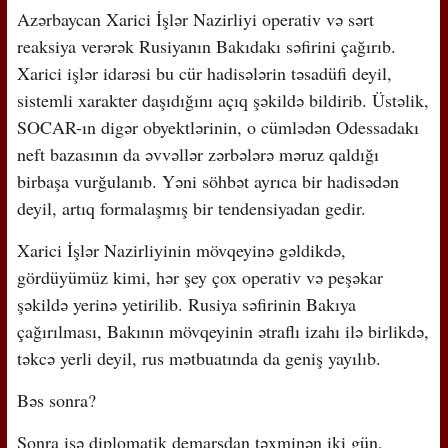
Azərbaycan Xarici İşlər Nazirliyi operativ və sərt
reaksiya verərək Rusiyanın Bakıdakı səfirini çağırıb.
Xarici işlər idarəsi bu cür hadisələrin təsadüfi deyil,
sistemli xarakter daşıdığını açıq şəkildə bildirib. Üstəlik,
SOCAR-ın digər obyektlərinin, o cümlədən Odessadakı
neft bazasının da əvvəllər zərbələrə məruz qaldığı
birbaşa vurğulanıb. Yəni söhbət ayrıca bir hadisədən
deyil, artıq formalaşmış bir tendensiyadan gedir.
Xarici İşlər Nazirliyinin mövqeyinə gəldikdə,
gördüyümüz kimi, hər şey çox operativ və peşəkar
şəkildə yerinə yetirilib. Rusiya səfirinin Bakıya
çağırılması, Bakının mövqeyinin ətraflı izahı ilə birlikdə,
təkcə yerli deyil, rus mətbuatında da geniş yayılıb.
Bəs sonra?
Sonra isə diplomatik demarşdan təxminən iki gün,