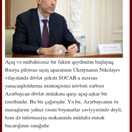
Açıq və mübahisəsiz bir faktın qeydindən başlayaq.
Rusiya pilotsuz uçuş aparatının Ukraynanın Nikolayev
vilayətində dövlət şirkəti SOCAR-a məxsus
yanacaqdoldurma məntəqəsinə növbəti zərbəsi
Azərbaycan dövlət əmlakına qarşı açıq-aşkar bir
təxribatdır. Bu bir çağırışdır. Və bu, Azərbaycanın öz
maraqlarını yalnız rəsmi bəyanatlar səviyyəsində deyil,
həm də informasiya məkanında müdafiə etmək
bacarığının sınağıdır.