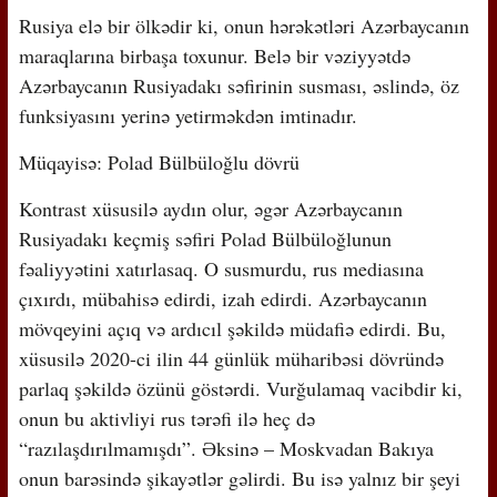
Rusiya elə bir ölkədir ki, onun hərəkətləri Azərbaycanın
maraqlarına birbaşa toxunur. Belə bir vəziyyətdə
Azərbaycanın Rusiyadakı səfirinin susması, əslində, öz
funksiyasını yerinə yetirməkdən imtinadır.
Müqayisə: Polad Bülbüloğlu dövrü
Kontrast xüsusilə aydın olur, əgər Azərbaycanın
Rusiyadakı keçmiş səfiri Polad Bülbüloğlunun
fəaliyyətini xatırlasaq. O susmurdu, rus mediasına
çıxırdı, mübahisə edirdi, izah edirdi. Azərbaycanın
mövqeyini açıq və ardıcıl şəkildə müdafiə edirdi. Bu,
xüsusilə 2020-ci ilin 44 günlük müharibəsi dövründə
parlaq şəkildə özünü göstərdi. Vurğulamaq vacibdir ki,
onun bu aktivliyi rus tərəfi ilə heç də
“razılaşdırılmamışdı”. Əksinə – Moskvadan Bakıya
onun barəsində şikayətlər gəlirdi. Bu isə yalnız bir şeyi