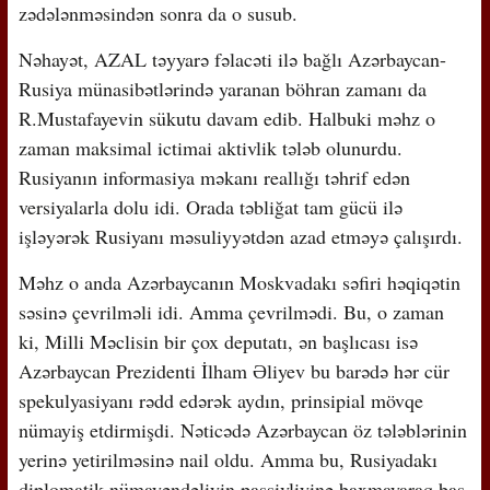
zədələnməsindən sonra da o susub.
Nəhayət, AZAL təyyarə fəlacəti ilə bağlı Azərbaycan-
Rusiya münasibətlərində yaranan böhran zamanı da
R.Mustafayevin sükutu davam edib. Halbuki məhz o
zaman maksimal ictimai aktivlik tələb olunurdu.
Rusiyanın informasiya məkanı reallığı təhrif edən
versiyalarla dolu idi. Orada təbliğat tam gücü ilə
işləyərək Rusiyanı məsuliyyətdən azad etməyə çalışırdı.
Məhz o anda Azərbaycanın Moskvadakı səfiri həqiqətin
səsinə çevrilməli idi. Amma çevrilmədi. Bu, o zaman
ki, Milli Məclisin bir çox deputatı, ən başlıcası isə
Azərbaycan Prezidenti İlham Əliyev bu barədə hər cür
spekulyasiyanı rədd edərək aydın, prinsipial mövqe
nümayiş etdirmişdi. Nəticədə Azərbaycan öz tələblərinin
yerinə yetirilməsinə nail oldu. Amma bu, Rusiyadakı
diplomatik nümayəndəliyin passivliyinə baxmayaraq baş