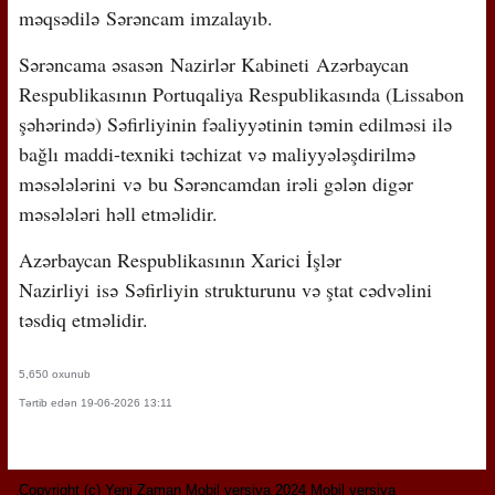
məqsədilə Sərəncam imzalayıb.
Sərəncama əsasən Nazirlər Kabineti Azərbaycan
Respublikasının Portuqaliya Respublikasında (Lissabon
şəhərində) Səfirliyinin fəaliyyətinin təmin edilməsi ilə
bağlı maddi-texniki təchizat və maliyyələşdirilmə
məsələlərini və bu Sərəncamdan irəli gələn digər
məsələləri həll etməlidir.
Azərbaycan Respublikasının Xarici İşlər
Nazirliyi isə Səfirliyin strukturunu və ştat cədvəlini
təsdiq etməlidir.
5,650 oxunub
Tərtib edən 19-06-2026 13:11
Copyright (c) Yeni Zaman Mobil versiya 2024 Mobil versiya