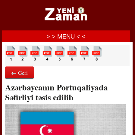
> > MENU < <
← Geri
Azərbaycanın Portuqaliyada
Səfirliyi təsis edilib