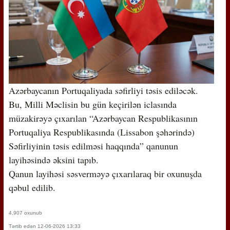
Azərbaycanın Portuqaliyada səfirliyi təsis ediləcək.
Bu, Milli Məclisin bu gün keçirilən iclasında
müzakirəyə çıxarılan “Azərbaycan Respublikasının
Portuqaliya Respublikasında (Lissabon şəhərində)
Səfirliyinin təsis edilməsi haqqında” qanunun
layihəsində əksini tapıb.
Qanun layihəsi səsverməyə çıxarılaraq bir oxunuşda
qəbul edilib.
4,907 oxunub
Tərtib edən 12-06-2026 13:33