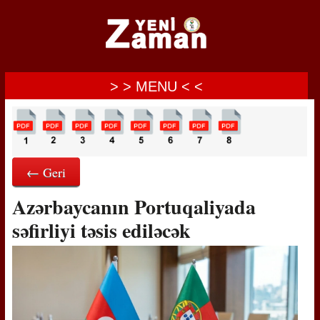
> > MENU < <
← Geri
Azərbaycanın Portuqaliyada
səfirliyi təsis ediləcək