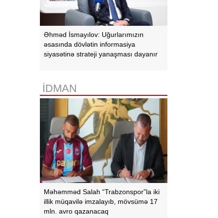
Əhməd İsmayılov: Uğurlarımızın
əsasında dövlətin informasiya
siyasətinə strateji yanaşması dayanır
İDMAN
Məhəmməd Salah “Trabzonspor”la iki
illik müqavilə imzalayıb, mövsümə 17
mln. avro qazanacaq