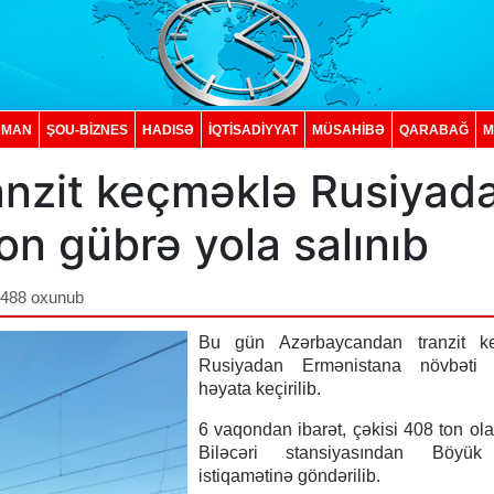
DMAN
ŞOU-BİZNES
HADISƏ
İQTISADIYYAT
MÜSAHİBƏ
QARABAĞ
M
nzit keçməklə Rusiyad
on gübrə yola salınıb
,488 oxunub
Bu gün Azərbaycandan tranzit k
Rusiyadan Ermənistana növbəti 
həyata keçirilib.
6 vaqondan ibarət, çəkisi 408 ton ol
Biləcəri stansiyasından Böyük
istiqamətinə göndərilib.