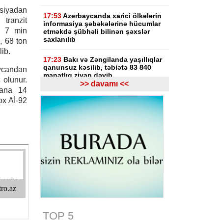
iyadan
17:53
Azərbaycanda xarici ölkələrin
ranzit
informasiya şəbəkələrinə hücumlar
, 7 min
etməkdə şübhəli bilinən şəxslər
saxlanılıb
, 68 ton
ib.
17:23
Bakı və Zəngilanda yaşıllıqlar
qanunsuz kəsilib, təbiətə 83 840
aycandan
manatlıq ziyan dəyib
 olunur.
>> davamı <<
tana 14
17:09
Bakıda estetik əməliyyatdan
ox Aİ-92
sonra pasiyentin ölüm faktı üzrə
araşdırma başlayıb
17:03
Lənkəranda təqaüdçüləri
aldadan şəxs saxlanılıb
16:39
Səfərbərlik Xidmətinin
rüşvətlə bağlı həbs olunan 3
əməkdaşının məhkəməsi başlayır
16:26
Bəzi yerlərdə külək
güclənəcək -
XƏBƏRDARLIQ
TOP 5