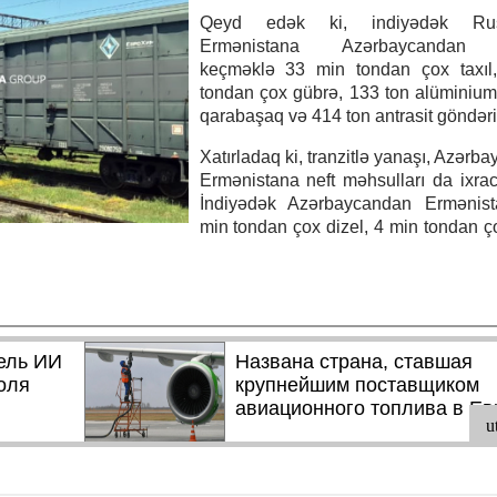
Qeyd edək ki, indiyədək Rus
Ermənistana Azərbaycandan t
keçməklə 33 min tondan çox taxıl
tondan çox gübrə, 133 ton alüminium
qarabaşaq və 414 ton antrasit göndəril
Xatırladaq ki, tranzitlə yanaşı, Azərb
Ermənistana neft məhsulları da ixrac
İndiyədək Azərbaycandan Ermənis
min tondan çox dizel, 4 min tondan ç