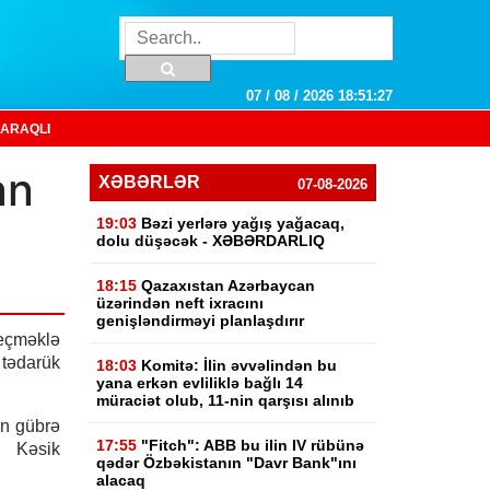
07 / 08 / 2026 18:51:28
ARAQLI
an
XƏBƏRLƏR
07-08-2026
19:03
Bəzi yerlərə yağış yağacaq,
dolu düşəcək - XƏBƏRDARLIQ
18:15
Qazaxıstan Azərbaycan
üzərindən neft ixracını
genişləndirməyi planlaşdırır
eçməklə
tədarük
18:03
Komitə: İlin əvvəlindən bu
yana erkən evliliklə bağlı 14
müraciət olub, 11-nin qarşısı alınıb
an gübrə
17:55
"Fitch": ABB bu ilin IV rübünə
 Kəsik
qədər Özbəkistanın "Davr Bank"ını
alacaq