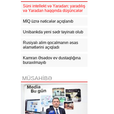
16:10
Jurnalistika ixtisası üzrə
qabiliyyət imtahanının nəticələri
Süni intellekt və Yaradan: yaradılış
açıqlanıb
və Yaradan haqqında düşüncələr
15:50
Ədliyyə naziri Lerik rayonunda
MİQ üzrə nəticələr açıqlanıb
vətəndaşları qəbul edib
Unibankda yeni sədr təyinatı olub
15:24
Bakının mərkəzində 3
obyektdə və evdə yanğın
Rusiyalı alim qocalmanın əsas
söndürülüb, 2 nəfər tüstüdən
zəhərlənib
əlamətlərini açıqladı
15:02
Ukrayna aqrar sektora yardım
Kamran Əsədov ev dustaqlığına
üçün Aİ-dən 220 milyon avro istəyir
buraxılmayıb
14:50
Türkiyə, Səudiyyə Ərəbistanı
və Pakistan Məkkə Sazişini
MÜSAHİBƏ
imzalayıb: Üzvlərdən birinə hücum
hamısına hücum sayılacaq