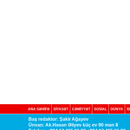
ANA SƏHİFƏ
SİYASƏT
CƏMİYYƏT
SOSIAL
DÜNYA
İ
Baş redaktor: Şakir Ağayev
Ünvan: Ak.Həsən Əliyev küç ev 90 mən 8