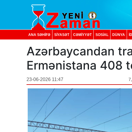
ANA SƏHİFƏ
SİYASƏT
CƏMİYYƏT
SOSIAL
DÜNYA
İ
Azərbaycandan tra
Ermənistana 408 t
23-06-2026 11:47
7