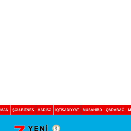
DMAN
ŞOU-BİZNES
HADISƏ
İQTISADIYYAT
MÜSAHİBƏ
QARABAĞ
M