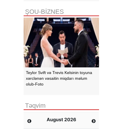
ŞOU-BİZNES
Teylor Svift və Trevis Kelsinin toyuna
xərclənən vəsaitin miqdarı məlum
olub-Foto
Təqvim
August 2026