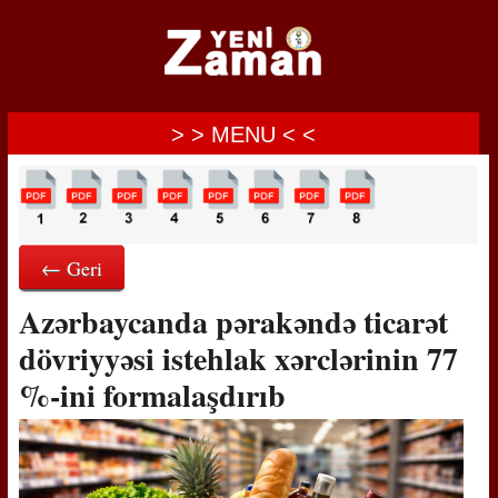
> > MENU < <
← Geri
Azərbaycanda pərakəndə ticarət
dövriyyəsi istehlak xərclərinin 77
%-ini formalaşdırıb