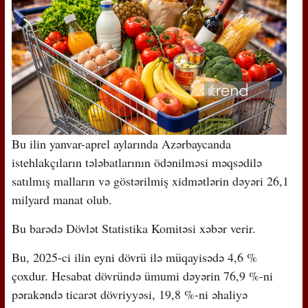
Bu ilin yanvar-aprel aylarında Azərbaycanda
istehlakçıların tələbatlarının ödənilməsi məqsədilə
satılmış malların və göstərilmiş xidmətlərin dəyəri 26,1
milyard manat olub.
Bu barədə Dövlət Statistika Komitəsi xəbər verir.
Bu, 2025-ci ilin eyni dövrü ilə müqayisədə 4,6 %
çoxdur. Hesabat dövründə ümumi dəyərin 76,9 %-ni
pərakəndə ticarət dövriyyəsi, 19,8 %-ni əhaliyə