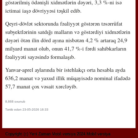
göstərilmiş ödənişli xidmətlərin dəyəri, 3,3 %-ni isə
ictimai iaşə dövriyyəsi təşkil edib.
Qeyri-dövlət sektorunda fəaliyyət göstərən təsərrüfat
subyektlərinin satdığı malların və göstərdiyi xidmətlərin
dəyəri ötən ilin dörd ayına nisbətən 4,2 % artaraq 24,9
milyard manat olub, onun 41,7 %-i fərdi sahibkarların
fəaliyyəti sayəsində formalaşıb.
Yanvar-aprel aylarında bir istehlakçı orta hesabla ayda
636,2 manat və yaxud illik müqayisədə nominal ifadədə
57,7 manat çox vəsait xərcləyib.
8,668 oxunub
Tərtib edən 23-05-2026 16:33
Copyright (c) Yeni Zaman Mobil versiya 2024 Mobil versiya