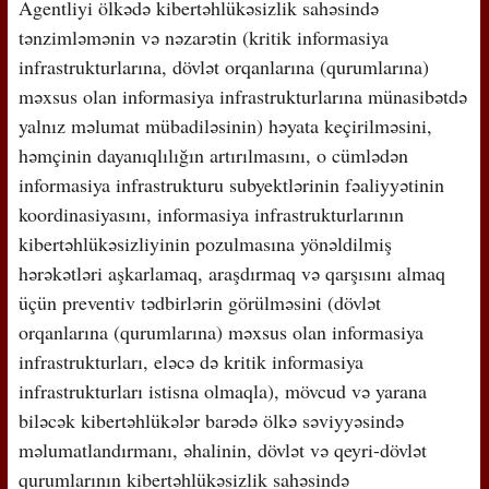
Agentliyi ölkədə kibertəhlükəsizlik sahəsində
tənzimləmənin və nəzarətin (kritik informasiya
infrastrukturlarına, dövlət orqanlarına (qurumlarına)
məxsus olan informasiya infrastrukturlarına münasibətdə
yalnız məlumat mübadiləsinin) həyata keçirilməsini,
həmçinin dayanıqlılığın artırılmasını, o cümlədən
informasiya infrastrukturu subyektlərinin fəaliyyətinin
koordinasiyasını, informasiya infrastrukturlarının
kibertəhlükəsizliyinin pozulmasına yönəldilmiş
hərəkətləri aşkarlamaq, araşdırmaq və qarşısını almaq
üçün preventiv tədbirlərin görülməsini (dövlət
orqanlarına (qurumlarına) məxsus olan informasiya
infrastrukturları, eləcə də kritik informasiya
infrastrukturları istisna olmaqla), mövcud və yarana
biləcək kibertəhlükələr barədə ölkə səviyyəsində
məlumatlandırmanı, əhalinin, dövlət və qeyri-dövlət
qurumlarının kibertəhlükəsizlik sahəsində