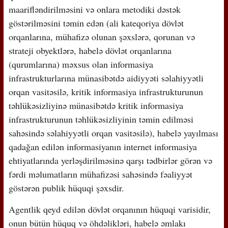
maarifləndirilməsini və onlara metodiki dəstək
göstərilməsini təmin edən (ali kateqoriya dövlət
orqanlarına, mühafizə olunan şəxslərə, qorunan və
strateji obyektlərə, habelə dövlət orqanlarına
(qurumlarına) məxsus olan informasiya
infrastrukturlarına münasibətdə aidiyyəti səlahiyyətli
orqan vasitəsilə, kritik informasiya infrastrukturunun
təhlükəsizliyinə münasibətdə kritik informasiya
infrastrukturunun təhlükəsizliyinin təmin edilməsi
sahəsində səlahiyyətli orqan vasitəsilə), habelə yayılması
qadağan edilən informasiyanın internet informasiya
ehtiyatlarında yerləşdirilməsinə qarşı tədbirlər görən və
fərdi məlumatların mühafizəsi sahəsində fəaliyyət
göstərən publik hüquqi şəxsdir.
Agentlik qeyd edilən dövlət orqanının hüquqi varisidir,
onun bütün hüquq və öhdəlikləri, habelə əmlakı