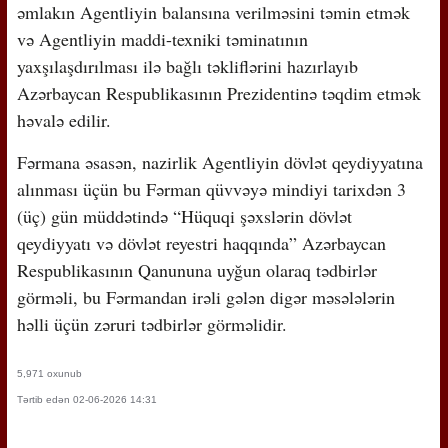
əmlakın Agentliyin balansına verilməsini təmin etmək
və Agentliyin maddi-texniki təminatının
yaxşılaşdırılması ilə bağlı təkliflərini hazırlayıb
Azərbaycan Respublikasının Prezidentinə təqdim etmək
həvalə edilir.
Fərmana əsasən, nazirlik Agentliyin dövlət qeydiyyatına
alınması üçün bu Fərman qüvvəyə mindiyi tarixdən 3
(üç) gün müddətində “Hüquqi şəxslərin dövlət
qeydiyyatı və dövlət reyestri haqqında” Azərbaycan
Respublikasının Qanununa uyğun olaraq tədbirlər
görməli, bu Fərmandan irəli gələn digər məsələlərin
həlli üçün zəruri tədbirlər görməlidir.
5,971 oxunub
Tərtib edən 02-06-2026 14:31