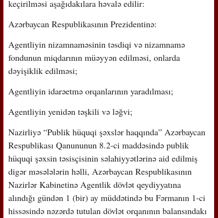
keçirilməsi aşağıdakılara həvalə edilir:
Azərbaycan Respublikasının Prezidentinə:
Agentliyin nizamnaməsinin təsdiqi və nizamnamə
fondunun miqdarının müəyyən edilməsi, onlarda
dəyişiklik edilməsi;
Agentliyin idarəetmə orqanlarının yaradılması;
Agentliyin yenidən təşkili və ləğvi;
Nazirliyə “Publik hüquqi şəxslər haqqında” Azərbaycan
Respublikası Qanununun 8.2-ci maddəsində publik
hüquqi şəxsin təsisçisinin səlahiyyətlərinə aid edilmiş
digər məsələlərin həlli, Azərbaycan Respublikasının
Nazirlər Kabinetinə Agentlik dövlət qeydiyyatına
alındığı gündən 1 (bir) ay müddətində bu Fərmanın 1-ci
hissəsində nəzərdə tutulan dövlət orqanının balansındakı