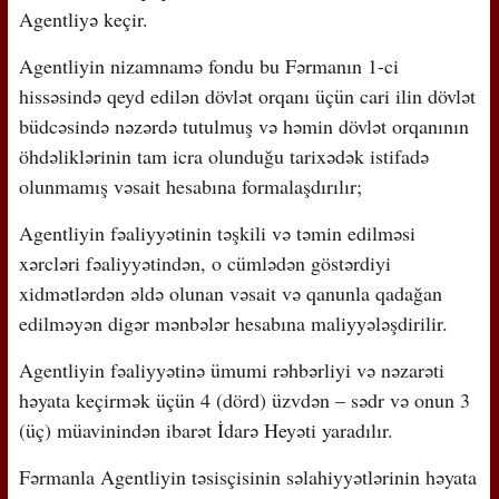
Agentliyə keçir.
Agentliyin nizamnamə fondu bu Fərmanın 1-ci
hissəsində qeyd edilən dövlət orqanı üçün cari ilin dövlət
büdcəsində nəzərdə tutulmuş və həmin dövlət orqanının
öhdəliklərinin tam icra olunduğu tarixədək istifadə
olunmamış vəsait hesabına formalaşdırılır;
Agentliyin fəaliyyətinin təşkili və təmin edilməsi
xərcləri fəaliyyətindən, o cümlədən göstərdiyi
xidmətlərdən əldə olunan vəsait və qanunla qadağan
edilməyən digər mənbələr hesabına maliyyələşdirilir.
Agentliyin fəaliyyətinə ümumi rəhbərliyi və nəzarəti
həyata keçirmək üçün 4 (dörd) üzvdən – sədr və onun 3
(üç) müavinindən ibarət İdarə Heyəti yaradılır.
Fərmanla Agentliyin təsisçisinin səlahiyyətlərinin həyata