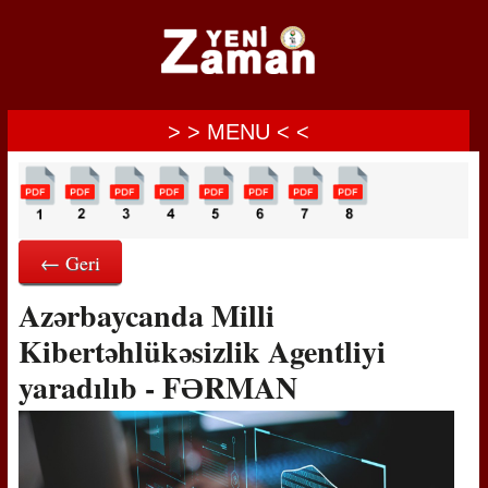
> > MENU < <
← Geri
Azərbaycanda Milli
Kibertəhlükəsizlik Agentliyi
yaradılıb - FƏRMAN