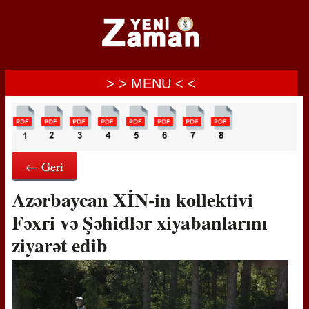
> > MENU < <
← Geri
Azərbaycan XİN-in kollektivi
Fəxri və Şəhidlər xiyabanlarını
ziyarət edib