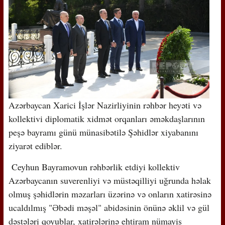
Azərbaycan Xarici İşlər Nazirliyinin rəhbər heyəti və
kollektivi diplomatik xidmət orqanları əməkdaşlarının
peşə bayramı günü münasibətilə Şəhidlər xiyabanını
ziyarət ediblər.
Ceyhun Bayramovun rəhbərlik etdiyi kollektiv
Azərbaycanın suverenliyi və müstəqilliyi uğrunda həlak
olmuş şəhidlərin məzarları üzərinə və onların xatirəsinə
ucaldılmış "Əbədi məşəl" abidəsinin önünə əklil və gül
dəstələri qoyublar, xatirələrinə ehtiram nümayiş