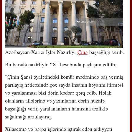
Azərbaycan Xarici İşlər Nazirliyi
Çinə
başsağlığı verib.
Bu barədə nazirliyin “X” hesabında paylaşım edilib.
“Çinin Şansi əyalətindəki kömür mədənində baş vermiş
partlayış nəticəsində çox sayda insanın həyatını itirməsi
və yaralanması bizi dərin kədərə qərq edib. Həlak
olanların ailələrinə və yaxınlarına dərin hüznlə
başsağlığı verir, yaralananların hamısına tezliklə
sağalmağı arzulayırıq.
Xilasetmə və bərpa işlərində iştirak edən aidiyyəti