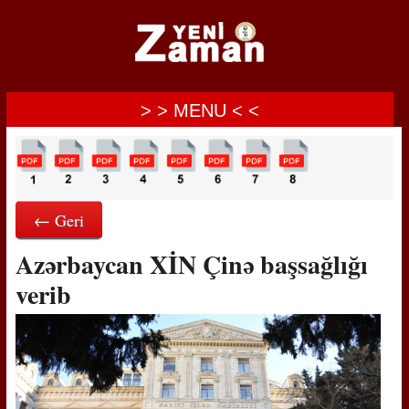
> > MENU < <
← Geri
Azərbaycan XİN Çinə başsağlığı
verib