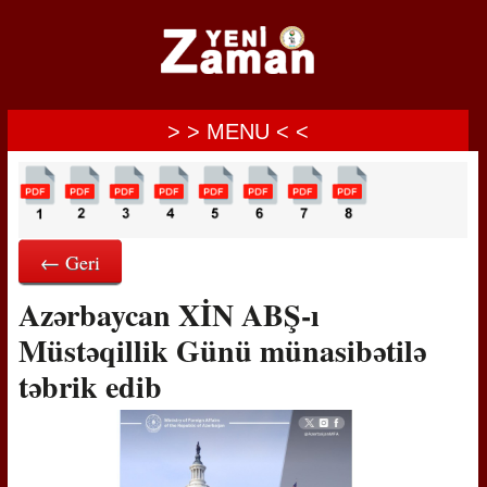
> > MENU < <
← Geri
Azərbaycan XİN ABŞ-ı
Müstəqillik Günü münasibətilə
təbrik edib