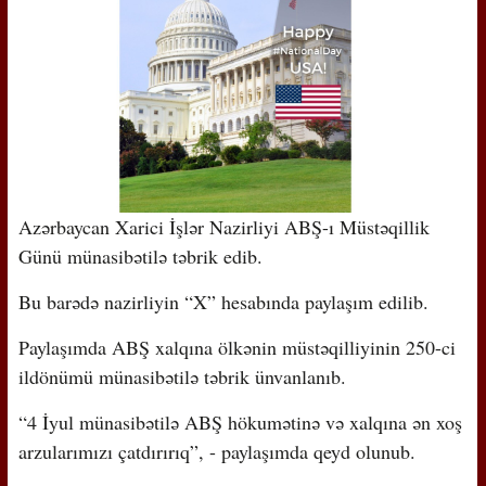
Azərbaycan Xarici İşlər Nazirliyi ABŞ-ı Müstəqillik
Günü münasibətilə təbrik edib.
Bu barədə nazirliyin “X” hesabında paylaşım edilib.
Paylaşımda ABŞ xalqına ölkənin müstəqilliyinin 250-ci
ildönümü münasibətilə təbrik ünvanlanıb.
“4 İyul münasibətilə ABŞ hökumətinə və xalqına ən xoş
arzularımızı çatdırırıq”, - paylaşımda qeyd olunub.