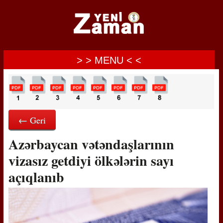
> > MENU < <
← Geri
Azərbaycan vətəndaşlarının
vizasız getdiyi ölkələrin sayı
açıqlanıb