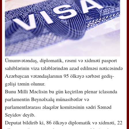
Ümumvətəndaş, diplomatik, rəsmi və xidməti pasport
sahiblərinin viza tələblərindən azad edilməsi nəticəsində
Azərbaycan vətəndaşlarının 95 ölkəyə sərbəst gediş-
gəlişi təmin olunur.
Bunu Milli Məclisin bu gün keçirilən plenar iclasında
parlamentin Beynəlxalq münasibətlər və
parlamentlərarası əlaqələr komitəsinin sədri Səməd
Seyidov deyib.
Deputat bildirib ki, 86 ölkəyə diplomatik və xidməti, 22