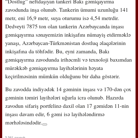
“Dostlug” neftdaşıyan tankeri Bakı gəmiqayırma
zavodunda inşa olunub. Tankerin ümumi uzunluğu 141
metr, eni 16,9 metr, suya oturumu isə 4,54 metrdir.
Dedveyti 7875 ton olan tankerin Azərbaycanda inşası
gəmiqayırma sənayemizin inkişafını nümayiş etdirməklə
yanaşı, Azərbaycan-Türkmənistan dostluq əlaqələrinin
inkişafına da töhfədir. Bu, eyni zamanda, Bakı
gəmiqayırma zavodunda irihəcmli və texnoloji baxımdan
mürəkkəb gəmiqayırma layihələrinin həyata
keçirilməsinin mümkün olduğunu bir daha göstərir.
Bu zavodda indiyədək 14 gəminin inşası və 170-dən çox
gəminin təmiri layihələri uğurla icra olunub. Hazırda
zavodun sifariş portfelinə daxil olan 17 gəmidən 11-nin
inşası davam edir, 6 gəmi isə layihələndirmə
mərhələsindədir.
5,561 oxunub