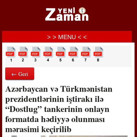
> > MENU < <
← Geri
Azərbaycan və Türkmənistan
prezidentlərinin iştirakı ilə
“Dostlug” tankerinin onlayn
formatda hədiyyə olunması
mərasimi keçirilib