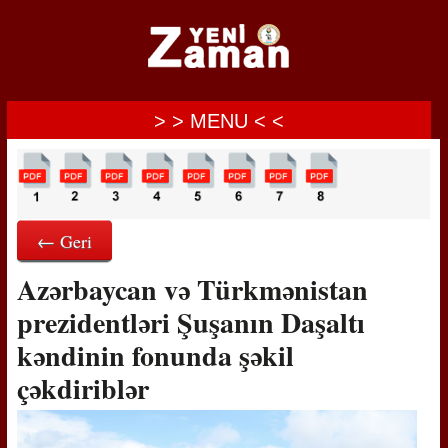
> > MENU < <
← Geri
Azərbaycan və Türkmənistan
prezidentləri Şuşanın Daşaltı
kəndinin fonunda şəkil
çəkdiriblər