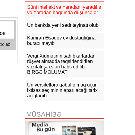
Avropada elektrik enerjisi
Süni intellekt və Yaradan: yaradılış
çatışmazlığını dərinləşdirə bilər
və Yaradan haqqında düşüncələr
10:15
Macarıstanda prezidentliyə
Unibankda yeni sədr təyinatı olub
yeni namizəd irəli sürülüb
Kamran Əsədov ev dustaqlığına
10:03
İranla müharibə ABŞ-nin raket
buraxılmayıb
ehtiyatını tükəndirdi
Vergi Xidmətinin sahibkarlardan
09:32
Avropada miqrasiya böhranı
yenidən kəskinləşib
rüşvət almaqda təqsirləndirilən
vəzifəli şəxsləri həbs edilib -
BİRGƏ MƏLUMAT
Universitetlərə qəbul olmaq üçün
ixtisas seçiminin aparılacağı tarix
açıqlanıb
MÜSAHİBƏ