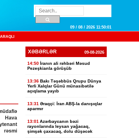
09 / 08 / 2026 11:50:02
ARAQLI
XƏBƏRLƏR
09-08-2026
14:50
İranın ali rəhbəri Məsud
Pezeşkianla görüşüb
13:36
Bakı Təşəbbüs Qrupu Dünya
Yerli Xalqlar Günü münasibətilə
açıqlama yayıb
13:31
Əraqçi: İran ABŞ-la danışıqlar
aparmır
üdafiə
i Hava
13:01
Azərbaycanın bəzi
ytenant
rayonlarında leysan yağacaq,
 rəsmi
şimşək çaxacaq, dolu düşəcək