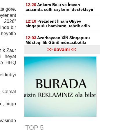
12:20
Ankara Bakı və İrəvan
ta görə,
arasında sülh səylərini dəstəkləyir
ytenant
– 2026”
12:10
Prezident İlham Əliyev
sinqapurlu həmkarını təbrik edib
sində bir
 heyətlə
12:03
Azərbaycan XİN Sinqapuru
Müstəqillik Günü münasibətilə
təbrik edib
>> davamı <<
nik Zaur
i heyət
11:30
UEFA İnfantino ilə bağlı
ədə HHQ
araşdırmaya hazırlaşır
dirdiyi
11:03
"Inter Mayami" Neymarı
heyətinə qatmaq istəyir
ya Cemal
10:56
Netanyahu Qəzzanın HƏMAS-
ın nəzarətində olmayan hissəsində
yenidənqurma işlərini təsdiqləyib
i, birgə
10:50
ABŞ və Hindistan əməkdaşlığı
yenidən müzakirə edilib
ivəsində
TOP 5
10:32
KİV: Günəş tutulması