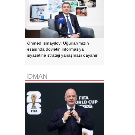
Əhməd İsmayılov: Uğurlarımızın
əsasında dövlətin informasiya
siyasətinə strateji yanaşması dayanır
İDMAN