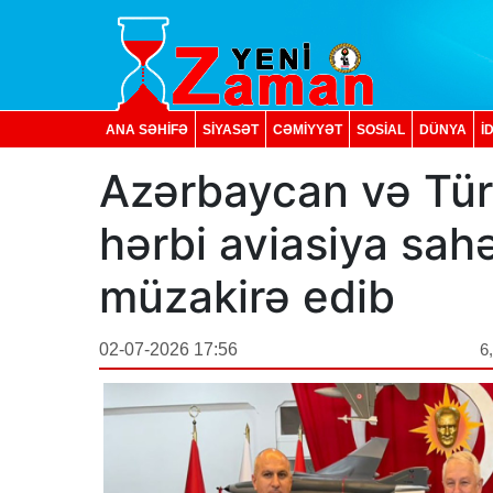
ANA SƏHİFƏ
SİYASƏT
CƏMİYYƏT
SOSIAL
DÜNYA
İ
Azərbaycan və Tü
hərbi aviasiya sah
müzakirə edib
02-07-2026 17:56
6