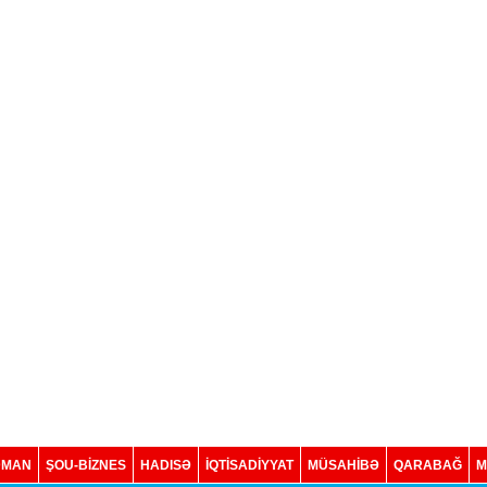
DMAN
ŞOU-BİZNES
HADISƏ
İQTISADIYYAT
MÜSAHİBƏ
QARABAĞ
M