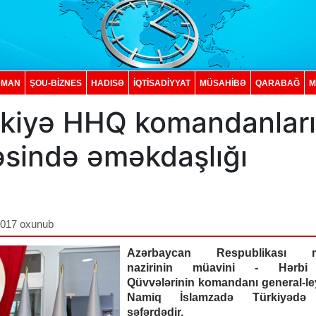
DMAN
ŞOU-BİZNES
HADISƏ
İQTISADIYYAT
MÜSAHİBƏ
QARABAĞ
M
rkiyə HHQ komandanları
əsində əməkdaşlığı
,017 oxunub
Azərbaycan Respublikası m
nazirinin müavini - Hərb
Qüvvələrinin komandanı general-le
Namiq İslamzadə Türkiyədə
səfərdədir.