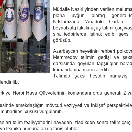
Müdafiə Nazirliyindən verilən məluma
plana uyğun olaraq general-le
N.İslamzadə “Anadolu Qartalı 
beynəlxalq taktiki-uçuş təlimi çərçivə
sıra tədbirlərdə iştirak edib, şəxsi
görüşüb.
Azərbaycan heyətinin rəhbəri polkov
Məmmədov təlimin gedişi və şəxs
qarşısında qoyulan tapşırıqlar bar
komandanına məruzə edib.
Təlimdə şəxsi heyətin nümayiş et
əndirilib.
rkiyə Hərbi Hava Qüvvələrinin komandanı ordu generalı Zi
əsində əməkdaşlığın mövcud vəziyyəti və inkişaf perspektivlər
bə mübadiləsi xüsusi vurğulanıb.
ları təlim fəaliyyətlərini havadan izlədikdən sonra təlim çərç
və texnika nümunələri ilə tanış olublar.