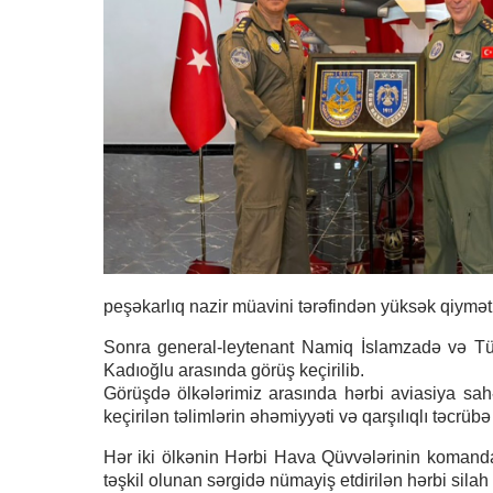
peşəkarlıq nazir müavini tərəfindən yüksək qiymətl
Sonra general-leytenant Namiq İslamzadə və Tü
Kadıoğlu arasında görüş keçirilib.
Görüşdə ölkələrimiz arasında hərbi aviasiya sah
keçirilən təlimlərin əhəmiyyəti və qarşılıqlı təcrü
Hər iki ölkənin Hərbi Hava Qüvvələrinin komandan
təşkil olunan sərgidə nümayiş etdirilən hərbi silah 