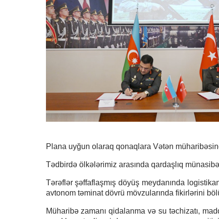
Plana uyğun olaraq qonaqlara Vətən müharibəsində 
Tədbirdə ölkələrimiz arasında qardaşlıq münasibətl
Tərəflər şəffaflaşmış döyüş meydanında logistikanın 
avtonom təminat dövrü mövzularında fikirlərini böl
Müharibə zamanı qidalanma və su təchizatı, maddi-t