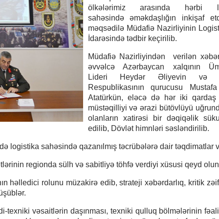
ölkələrimiz arasında hərbi lo
sahəsində əməkdaşlığın inkişaf etd
məqsədilə Müdafiə Nazirliyinin Logis
İdarəsində tədbir keçirilib.
Müdafiə Nazirliyindən verilən xəbə
əvvəlcə Azərbaycan xalqının Üm
Lideri Heydər Əliyevin və T
Respublikasının qurucusu Mustaf
Atatürkün, eləcə də hər iki qardaş
müstəqilliyi və ərazi bütövlüyü uğrun
olanların xatirəsi bir dəqiqəlik sük
edilib, Dövlət himnləri səsləndirilib.
logistika sahəsində qazanılmış təcrübələrə dair təqdimatlar ve
ərinin regionda sülh və sabitliyə töhfə verdiyi xüsusi qeyd olu
həlledici rolunu müzakirə edib, strateji xəbərdarlıq, kritik zəif
üşüblər.
exniki vəsaitlərin daşınması, texniki qulluq bölmələrinin fəali