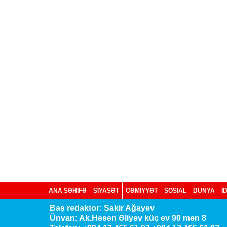
ANA SƏHİFƏ
SİYASƏT
CƏMİYYƏT
SOSIAL
DÜNYA
İ
Baş redaktor: Şakir Ağayev
Ünvan: Ak.Həsən Əliyev küç ev 90 mən 8