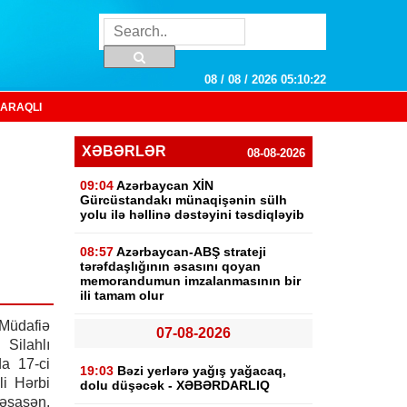
08 / 08 / 2026 05:10:23
ARAQLI
XƏBƏRLƏR
08-08-2026
09:04
Azərbaycan XİN
Gürcüstandakı münaqişənin sülh
yolu ilə həllinə dəstəyini təsdiqləyib
08:57
Azərbaycan-ABŞ strateji
tərəfdaşlığının əsasını qoyan
memorandumun imzalanmasının bir
ili tamam olur
üdafiə
07-08-2026
 Silahlı
a 17-ci
19:03
Bəzi yerlərə yağış yağacaq,
i Hərbi
dolu düşəcək - XƏBƏRDARLIQ
əsasən,