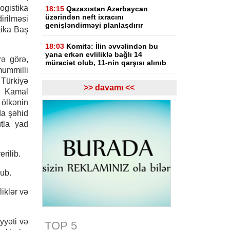
gistika
18:15
Qazaxıstan Azərbaycan
üzərindən neft ixracını
irilməsi
genişləndirməyi planlaşdırır
tika Baş
18:03
Komitə: İlin əvvəlindən bu
yana erkən evliliklə bağlı 14
rə görə,
müraciət olub, 11-nin qarşısı alınıb
ummilli
ürkiyə
17:55
"Fitch": ABB bu ilin IV rübünə
>> davamı <<
a Kamal
qədər Özbəkistanın "Davr Bank"ını
alacaq
 ölkənin
da şəhid
17:53
Azərbaycanda xarici ölkələrin
utla yad
informasiya şəbəkələrinə hücumlar
etməkdə şübhəli bilinən şəxslər
saxlanılıb
rilib.
17:23
Bakı və Zəngilanda yaşıllıqlar
nub.
qanunsuz kəsilib, təbiətə 83 840
manatlıq ziyan dəyib
liklər və
17:09
Bakıda estetik əməliyyatdan
sonra pasiyentin ölüm faktı üzrə
araşdırma başlayıb
yyəti və
TOP 5