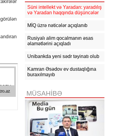
akirələr
17:03
Süni intellekt və Yaradan: yaradılış
Lənkəranda təqaüdçüləri
aldadan şəxs saxlanılıb
və Yaradan haqqında düşüncələr
 görülən
16:39
Səfərbərlik Xidmətinin
MİQ üzrə nəticələr açıqlanıb
rüşvətlə bağlı həbs olunan 3
əməkdaşının məhkəməsi başlayır
landıran
Rusiyalı alim qocalmanın əsas
əlamətlərini açıqladı
16:26
Bəzi yerlərdə külək
güclənəcək -
XƏBƏRDARLIQ
Unibankda yeni sədr təyinatı olub
16:10
Jurnalistika ixtisası üzrə
qabiliyyət imtahanının nəticələri
Kamran Əsədov ev dustaqlığına
açıqlanıb
buraxılmayıb
15:50
Ədliyyə naziri Lerik rayonunda
vətəndaşları qəbul edib
MÜSAHİBƏ
15:24
Bakının mərkəzində 3
obyektdə və evdə yanğın
söndürülüb, 2 nəfər tüstüdən
zəhərlənib