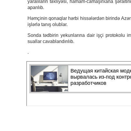
yaralıların təxliyəsi, hamam-camaşırxana şəraitin
aparılıb.
Həmçinin qonaqlar hərbi hissələrdən birində Azə
işlərlə tanış olublar.
Sonda tədbirin yekunlarına dair işçi protokolu imz
suallar cavablandırılıb.
.