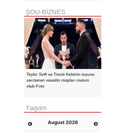
ŞOU-BİZNES
Teylor Svift və Trevis Kelsinin toyuna
xərclənən vəsaitin miqdarı məlum
olub-Foto
Təqvim
August 2026