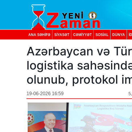
ANA SƏHİFƏ
SİYASƏT
CƏMİYYƏT
SOSIAL
DÜNYA
İ
Azərbaycan və Tür
logistika sahəsin
olunub, protokol i
19-06-2026 16:59
5