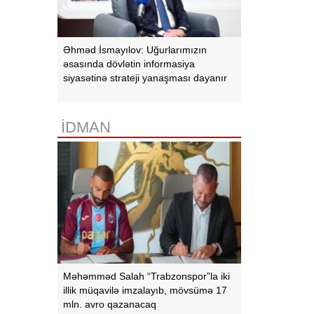
Əhməd İsmayılov: Uğurlarımızın
əsasında dövlətin informasiya
siyasətinə strateji yanaşması dayanır
İDMAN
Məhəmməd Salah “Trabzonspor”la iki
illik müqavilə imzalayıb, mövsümə 17
mln. avro qazanacaq