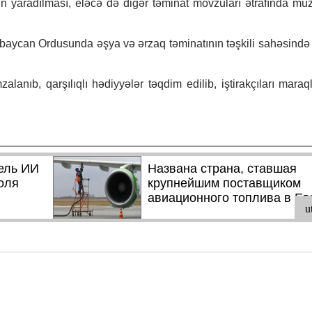
in yaradılması, eləcə də digər təminat mövzuları ətrafında müz
rbaycan Ordusunda əşya və ərzaq təminatının təşkili sahəsində
alanıb, qarşılıqlı hədiyyələr təqdim edilib, iştirakçıları maraq