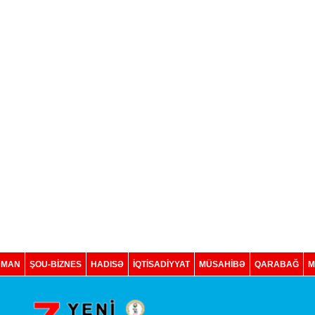
DMAN
ŞOU-BİZNES
HADISƏ
İQTISADIYYAT
MÜSAHİBƏ
QARABAĞ
M