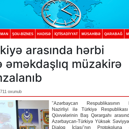
DMAN
ŞOU-BİZNES
HADISƏ
İQTISADIYYAT
MÜSAHİBƏ
QARABAĞ
M
kiyə arasında hərbi
də əməkdaşlıq müzakirə
mzalanıb
,711 oxunub
"Azərbaycan Respublikasının M
Nazirliyi ilə Türkiyə Respublikası
Qüvvələrinin Baş Qərargahı arasınd
Azərbaycan-Türkiyə Yüksək Səviyyəl
Dialoq İclası"nın Protokoluna 